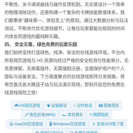
平衡性、关卡递进曲线与操作反馈机制。无论是设计一个简单
的物理消除动作，还是构建一个复杂的卡牌技能数值体系，我
们都秉承“趣味第一、体验至上”的原则。通过大数据分析与玩法
测试，不断迭代优化游戏细节，让每位玩家都能在极短的时间
内体会到游戏的最纯粹乐趣。
四、 安全无毒，绿色免费的玩家乐园
我们始终坚持打造绿色、纯净、安全的在线游戏环境。平台内
所有网页游戏与 H5 资源均经过严格的安全检测与性能审计，无
恶意弹窗、无病毒插件、无需强制注册，全面保护用户的个人
隐私与设备安全。下方高度聚合的在线游戏矩阵分发链路，将
带您直达各大精选子站与玩法演示现场，即刻开启您的免费在
线游戏探险之旅！
🎮 H5网页游戏
🧠 益智解谜
⚡ 动作射击
🏰 策略塔防
🗡️ 角色扮演(RPG)
🏎️ 体育赛车
🃏 棋牌街机
💻 macOS在线游戏
🖥️ Windows在线游戏
📱 安卓/iOS免下载