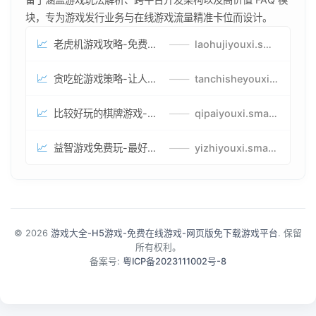
块，专为游戏发行业务与在线游戏流量精准卡位而设计。
📈
老虎机游戏攻略-免费试玩的老虎机游戏-老虎机游戏币兑换方式
——
laohujiyouxi.smartwatchmanufacturer.cn
📈
贪吃蛇游戏策略-让人头大的贪吃蛇游戏-贪吃蛇游戏攻略指南
——
tanchisheyouxicelv.smartwatchmanufacturer.cn
📈
比较好玩的棋牌游戏-高难度棋牌游戏-棋牌游戏到底怎么玩
——
qipaiyouxi.smartwatchmanufacturer.cn
📈
益智游戏免费玩-最好的益智游戏-有趣的益智游戏策略
——
yizhiyouxi.smartwatchmanufacturer.cn
© 2026
游戏大全-H5游戏-免费在线游戏-网页版免下载游戏平台
. 保留
所有权利。
备案号:
粤ICP备2023111002号-8