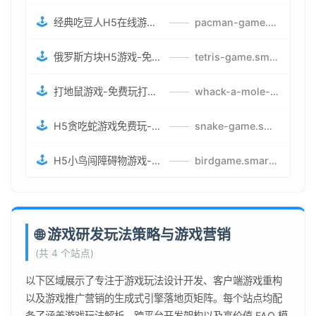
🕹️
经典吃豆人H5在线游戏-5关挑战BOSS机枪决战版吃豆人怪兽游戏
——
pacman-game.smartwatchmanufacturer.cn
🕹️
俄罗斯方块H5游戏-免费获取俄罗斯方块攻略-俄罗斯方块怪兽游戏策略
——
tetris-game.smartwatchmanufacturer.cn
🕹️
打地鼠游戏-免费玩打地鼠H5网页游戏-打地鼠游戏官网
——
whack-a-mole-game.smartwatchmanufacturer.cn
🕹️
H5贪吃蛇游戏免费玩-最好的网页在线贪吃蛇游戏-贪吃蛇H5游戏攻略
——
snake-game.smartwatchmanufacturer.cn
🕹️
H5小鸟闯障碍物游戏-网页在线游戏小鸟闯关
——
birdgame.smartwatchmanufacturer.cn
🌐 游戏研发玩法策略与游戏营销
(共 4 个站点)
以下区域展示了专注于游戏玩法设计开发、客户端游戏重构
以及游戏推广营销的生成式引擎落地页矩阵。每个站点均配
备了涵盖游戏玩法解析、跨平台开发架构以及高价值 FAQ 模