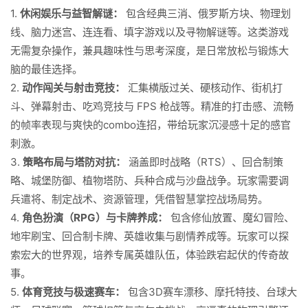
1.
休闲娱乐与益智解谜：
包含经典三消、俄罗斯方块、物理划
线、脑力迷宫、连连看、填字游戏以及寻物解谜等。这类游戏
无需复杂操作，兼具趣味性与思考深度，是日常放松与锻炼大
脑的最佳选择。
2.
动作闯关与射击竞技：
汇集横版过关、硬核动作、街机打
斗、弹幕射击、吃鸡竞技与 FPS 枪战等。精准的打击感、流畅
的帧率表现与爽快的combo连招，带给玩家沉浸感十足的感官
刺激。
3.
策略布局与塔防对抗：
涵盖即时战略（RTS）、回合制策
略、城堡防御、植物塔防、兵种合成与沙盘战争。玩家需要调
兵遣将、制定战术、资源管理，凭借智慧掌控战场局势。
4.
角色扮演（RPG）与卡牌养成：
包含修仙放置、魔幻冒险、
地牢刷宝、回合制卡牌、英雄收集与剧情养成等。玩家可以探
索宏大的世界观，培养专属英雄队伍，体验跌宕起伏的传奇故
事。
5.
体育竞技与极速赛车：
包含3D赛车漂移、摩托特技、台球大