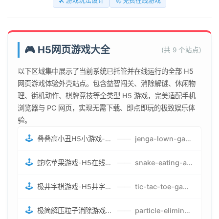
🛠️ 游戏玩法设计
🚀 免费在线游戏
🎮 H5网页游戏大全
(共 9 个站点)
以下区域集中展示了当前系统已托管并在线运行的全部 H5
网页游戏体验外壳站点。包含益智闯关、消除解谜、休闲物
理、街机动作、棋牌竞技等全类型 H5 游戏，完美适配手机
浏览器与 PC 网页，实现无需下载、即点即玩的极致娱乐体
验。
🕹️
叠叠高小丑H5小游戏-刺激游戏叠叠高小丑竞技赛-网页在线叠叠高小丑闯关游戏
——
jenga-lown-game.smartwatchmanufacturer.cn
🕹️
蛇吃苹果游戏-H5在线蛇吃苹果网页游戏-有趣休闲游戏
——
snake-eating-apple-game.smartwatchmanufacturer.cn
🕹️
极井字棋游戏-H5井字棋免费游戏-在线闯关变身超人打怪兽井字棋游戏
——
tic-tac-toe-game.smartwatchmanufacturer.cn
🕹️
极简解压粒子消除游戏-免费H5粒子消除在线游戏
——
particle-elimination-game.smartwatchmanufacturer.cn