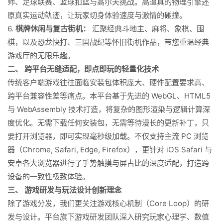
师、足球联赛、篮球扣篮与高尔夫挑战。高逼真的物理引擎还
原真实运动轨迹，让玩家切身体验速度与激情的碰撞。
6.
棋牌休闲与复古街机：
汇聚经典斗地主、麻将、象棋、围
棋，以及恐龙快打、三国战纪等怀旧街机作品，带您重温经典
游戏厅的无限乐趣。
二、 跨平台无缝适配，即点即玩的轻量化技术
传统客户端游戏往往面临安装包体积庞大、硬件配置要求高、
跨平台兼容性差等痛点。本平台基于先进的 WebGL、HTML5
与 WebAssembly 技术打造，将复杂的图形渲染与逻辑计算深
度优化。无需下载任何安装包，无需等待漫长的更新补丁，只
要打开浏览器，即可实现毫秒级加载。不仅支持主流 PC 浏览
器（Chrome, Safari, Edge, Firefox），更针对 iOS Safari 与
安卓各大浏览器进行了手势触摸与屏占比的深度适配，打造跨
设备的一致性极致体验。
三、 游戏研发与玩法设计创新理念
除了游戏分发，我们更关注游戏核心机制（Core Loop）的研
发与设计。平台旗下游戏研发团队深入研究玩家心理学、数值