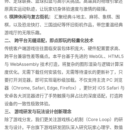
师、足球联赛、篮球扣篮与高尔夫挑战。高逼真的物理引擎还
原真实运动轨迹，让玩家切身体验速度与激情的碰撞。
6.
棋牌休闲与复古街机：
汇聚经典斗地主、麻将、象棋、围
棋，以及恐龙快打、三国战纪等怀旧街机作品，带您重温经典
游戏厅的无限乐趣。
二、 跨平台无缝适配，即点即玩的轻量化技术
传统客户端游戏往往面临安装包体积庞大、硬件配置要求高、
跨平台兼容性差等痛点。本平台基于先进的 WebGL、HTML5
与 WebAssembly 技术打造，将复杂的图形渲染与逻辑计算深
度优化。无需下载任何安装包，无需等待漫长的更新补丁，只
要打开浏览器，即可实现毫秒级加载。不仅支持主流 PC 浏览
器（Chrome, Safari, Edge, Firefox），更针对 iOS Safari 与
安卓各大浏览器进行了手势触摸与屏占比的深度适配，打造跨
设备的一致性极致体验。
三、 游戏研发与玩法设计创新理念
除了游戏分发，我们更关注游戏核心机制（Core Loop）的研
发与设计。平台旗下游戏研发团队深入研究玩家心理学、数值