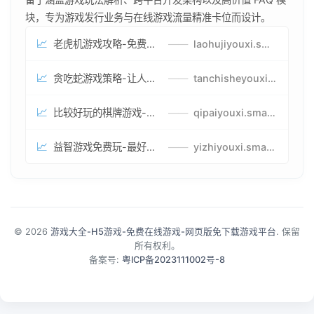
块，专为游戏发行业务与在线游戏流量精准卡位而设计。
📈
老虎机游戏攻略-免费试玩的老虎机游戏-老虎机游戏币兑换方式
——
laohujiyouxi.smartwatchmanufacturer.cn
📈
贪吃蛇游戏策略-让人头大的贪吃蛇游戏-贪吃蛇游戏攻略指南
——
tanchisheyouxicelv.smartwatchmanufacturer.cn
📈
比较好玩的棋牌游戏-高难度棋牌游戏-棋牌游戏到底怎么玩
——
qipaiyouxi.smartwatchmanufacturer.cn
📈
益智游戏免费玩-最好的益智游戏-有趣的益智游戏策略
——
yizhiyouxi.smartwatchmanufacturer.cn
© 2026
游戏大全-H5游戏-免费在线游戏-网页版免下载游戏平台
. 保留
所有权利。
备案号:
粤ICP备2023111002号-8