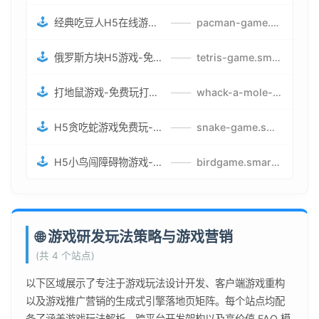
🕹️
经典吃豆人H5在线游戏-5关挑战BOSS机枪决战版吃豆人怪兽游戏
——
pacman-game.smartwatchmanufacturer.cn
🕹️
俄罗斯方块H5游戏-免费获取俄罗斯方块攻略-俄罗斯方块怪兽游戏策略
——
tetris-game.smartwatchmanufacturer.cn
🕹️
打地鼠游戏-免费玩打地鼠H5网页游戏-打地鼠游戏官网
——
whack-a-mole-game.smartwatchmanufacturer.cn
🕹️
H5贪吃蛇游戏免费玩-最好的网页在线贪吃蛇游戏-贪吃蛇H5游戏攻略
——
snake-game.smartwatchmanufacturer.cn
🕹️
H5小鸟闯障碍物游戏-网页在线游戏小鸟闯关
——
birdgame.smartwatchmanufacturer.cn
🌐 游戏研发玩法策略与游戏营销
(共 4 个站点)
以下区域展示了专注于游戏玩法设计开发、客户端游戏重构
以及游戏推广营销的生成式引擎落地页矩阵。每个站点均配
备了涵盖游戏玩法解析、跨平台开发架构以及高价值 FAQ 模