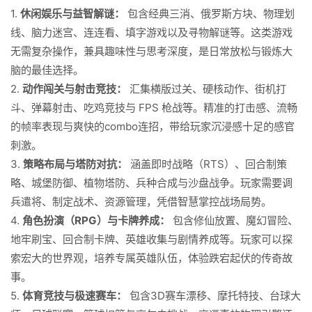
1.
休闲娱乐与益智解谜：
包含经典三消、俄罗斯方块、物理划
线、脑力迷宫、连连看、填字游戏以及寻物解谜等。这类游戏
无需复杂操作，兼具趣味性与思考深度，是日常放松与锻炼大
脑的最佳选择。
2.
动作闯关与射击竞技：
汇集横版过关、硬核动作、街机打
斗、弹幕射击、吃鸡竞技与 FPS 枪战等。精准的打击感、流畅
的帧率表现与爽快的combo连招，带给玩家沉浸感十足的感官
刺激。
3.
策略布局与塔防对抗：
涵盖即时战略（RTS）、回合制策
略、城堡防御、植物塔防、兵种合成与沙盘战争。玩家需要调
兵遣将、制定战术、资源管理，凭借智慧掌控战场局势。
4.
角色扮演（RPG）与卡牌养成：
包含修仙放置、魔幻冒险、
地牢刷宝、回合制卡牌、英雄收集与剧情养成等。玩家可以探
索宏大的世界观，培养专属英雄队伍，体验跌宕起伏的传奇故
事。
5.
体育竞技与极速赛车：
包含3D赛车漂移、摩托特技、台球大