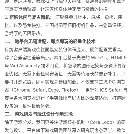
师、足球联赛、篮球扣篮与高尔夫挑战。高逼真的物理引擎还
原真实运动轨迹，让玩家切身体验速度与激情的碰撞。
6.
棋牌休闲与复古街机：
汇聚经典斗地主、麻将、象棋、围
棋，以及恐龙快打、三国战纪等怀旧街机作品，带您重温经典
游戏厅的无限乐趣。
二、 跨平台无缝适配，即点即玩的轻量化技术
传统客户端游戏往往面临安装包体积庞大、硬件配置要求高、
跨平台兼容性差等痛点。本平台基于先进的 WebGL、HTML5
与 WebAssembly 技术打造，将复杂的图形渲染与逻辑计算深
度优化。无需下载任何安装包，无需等待漫长的更新补丁，只
要打开浏览器，即可实现毫秒级加载。不仅支持主流 PC 浏览
器（Chrome, Safari, Edge, Firefox），更针对 iOS Safari 与
安卓各大浏览器进行了手势触摸与屏占比的深度适配，打造跨
设备的一致性极致体验。
三、 游戏研发与玩法设计创新理念
除了游戏分发，我们更关注游戏核心机制（Core Loop）的研
发与设计。平台旗下游戏研发团队深入研究玩家心理学、数值