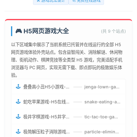
🛠️ 游戏玩法设计
🚀 免费在线游戏
🎮 H5网页游戏大全
(共 9 个站点)
以下区域集中展示了当前系统已托管并在线运行的全部 H5
网页游戏体验外壳站点。包含益智闯关、消除解谜、休闲物
理、街机动作、棋牌竞技等全类型 H5 游戏，完美适配手机
浏览器与 PC 网页，实现无需下载、即点即玩的极致娱乐体
验。
🕹️
叠叠高小丑H5小游戏-刺激游戏叠叠高小丑竞技赛-网页在线叠叠高小丑闯关游戏
——
jenga-lown-game.smartwatchmanufacturer.cn
🕹️
蛇吃苹果游戏-H5在线蛇吃苹果网页游戏-有趣休闲游戏
——
snake-eating-apple-game.smartwatchmanufacturer.cn
🕹️
极井字棋游戏-H5井字棋免费游戏-在线闯关变身超人打怪兽井字棋游戏
——
tic-tac-toe-game.smartwatchmanufacturer.cn
🕹️
极简解压粒子消除游戏-免费H5粒子消除在线游戏
——
particle-elimination-game.smartwatchmanufacturer.cn