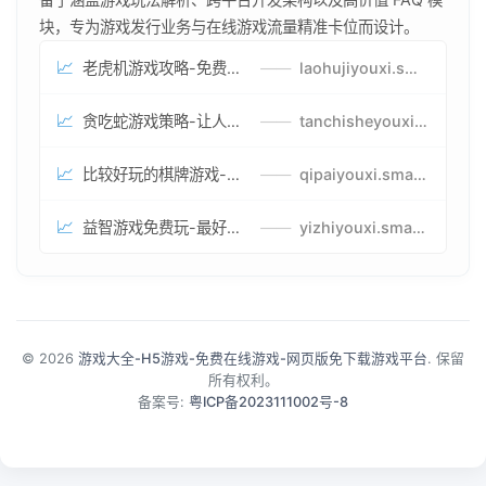
块，专为游戏发行业务与在线游戏流量精准卡位而设计。
📈
老虎机游戏攻略-免费试玩的老虎机游戏-老虎机游戏币兑换方式
——
laohujiyouxi.smartwatchmanufacturer.cn
📈
贪吃蛇游戏策略-让人头大的贪吃蛇游戏-贪吃蛇游戏攻略指南
——
tanchisheyouxicelv.smartwatchmanufacturer.cn
📈
比较好玩的棋牌游戏-高难度棋牌游戏-棋牌游戏到底怎么玩
——
qipaiyouxi.smartwatchmanufacturer.cn
📈
益智游戏免费玩-最好的益智游戏-有趣的益智游戏策略
——
yizhiyouxi.smartwatchmanufacturer.cn
© 2026
游戏大全-H5游戏-免费在线游戏-网页版免下载游戏平台
. 保留
所有权利。
备案号:
粤ICP备2023111002号-8