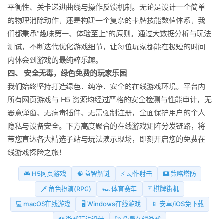
平衡性、关卡递进曲线与操作反馈机制。无论是设计一个简单
的物理消除动作，还是构建一个复杂的卡牌技能数值体系，我
们都秉承“趣味第一、体验至上”的原则。通过大数据分析与玩法
测试，不断迭代优化游戏细节，让每位玩家都能在极短的时间
内体会到游戏的最纯粹乐趣。
四、 安全无毒，绿色免费的玩家乐园
我们始终坚持打造绿色、纯净、安全的在线游戏环境。平台内
所有网页游戏与 H5 资源均经过严格的安全检测与性能审计，无
恶意弹窗、无病毒插件、无需强制注册，全面保护用户的个人
隐私与设备安全。下方高度聚合的在线游戏矩阵分发链路，将
带您直达各大精选子站与玩法演示现场，即刻开启您的免费在
线游戏探险之旅！
🎮 H5网页游戏
🧠 益智解谜
⚡ 动作射击
🏰 策略塔防
🗡️ 角色扮演(RPG)
🏎️ 体育赛车
🃏 棋牌街机
💻 macOS在线游戏
🖥️ Windows在线游戏
📱 安卓/iOS免下载