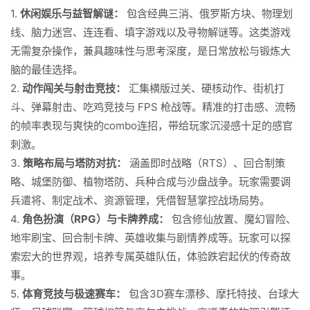
1.
休闲娱乐与益智解谜：
包含经典三消、俄罗斯方块、物理划
线、脑力迷宫、连连看、填字游戏以及寻物解谜等。这类游戏
无需复杂操作，兼具趣味性与思考深度，是日常放松与锻炼大
脑的最佳选择。
2.
动作闯关与射击竞技：
汇集横版过关、硬核动作、街机打
斗、弹幕射击、吃鸡竞技与 FPS 枪战等。精准的打击感、流畅
的帧率表现与爽快的combo连招，带给玩家沉浸感十足的感官
刺激。
3.
策略布局与塔防对抗：
涵盖即时战略（RTS）、回合制策
略、城堡防御、植物塔防、兵种合成与沙盘战争。玩家需要调
兵遣将、制定战术、资源管理，凭借智慧掌控战场局势。
4.
角色扮演（RPG）与卡牌养成：
包含修仙放置、魔幻冒险、
地牢刷宝、回合制卡牌、英雄收集与剧情养成等。玩家可以探
索宏大的世界观，培养专属英雄队伍，体验跌宕起伏的传奇故
事。
5.
体育竞技与极速赛车：
包含3D赛车漂移、摩托特技、台球大