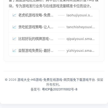
块，专为游戏发行业务与在线游戏流量精准卡位而设计。
📈
老虎机游戏攻略-免费试玩的老虎机游戏-老虎机游戏币兑换方式
——
laohujiyouxi.smartwatchmanufacturer.cn
📈
贪吃蛇游戏策略-让人头大的贪吃蛇游戏-贪吃蛇游戏攻略指南
——
tanchisheyouxicelv.smartwatchmanufacturer.cn
📈
比较好玩的棋牌游戏-高难度棋牌游戏-棋牌游戏到底怎么玩
——
qipaiyouxi.smartwatchmanufacturer.cn
📈
益智游戏免费玩-最好的益智游戏-有趣的益智游戏策略
——
yizhiyouxi.smartwatchmanufacturer.cn
© 2026
游戏大全-H5游戏-免费在线游戏-网页版免下载游戏平台
. 保留
所有权利。
备案号:
粤ICP备2023111002号-8