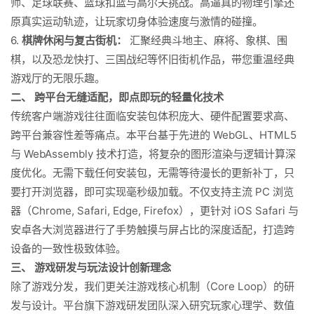
师、足球联赛、篮球扣篮与高尔夫挑战。高逼真的物理引擎还
原真实运动轨迹，让玩家切身体验速度与激情的碰撞。
6.
棋牌休闲与复古街机：
汇聚经典斗地主、麻将、象棋、围
棋，以及恐龙快打、三国战纪等怀旧街机作品，带您重温经典
游戏厅的无限乐趣。
二、 跨平台无缝适配，即点即玩的轻量化技术
传统客户端游戏往往面临安装包体积庞大、硬件配置要求高、
跨平台兼容性差等痛点。本平台基于先进的 WebGL、HTML5
与 WebAssembly 技术打造，将复杂的图形渲染与逻辑计算深
度优化。无需下载任何安装包，无需等待漫长的更新补丁，只
要打开浏览器，即可实现毫秒级加载。不仅支持主流 PC 浏览
器（Chrome, Safari, Edge, Firefox），更针对 iOS Safari 与
安卓各大浏览器进行了手势触摸与屏占比的深度适配，打造跨
设备的一致性极致体验。
三、 游戏研发与玩法设计创新理念
除了游戏分发，我们更关注游戏核心机制（Core Loop）的研
发与设计。平台旗下游戏研发团队深入研究玩家心理学、数值