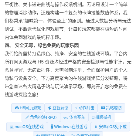
平衡性、关卡递进曲线与操作反馈机制。无论是设计一个简单
的物理消除动作，还是构建一个复杂的卡牌技能数值体系，我
们都秉承“趣味第一、体验至上”的原则。通过大数据分析与玩法
测试，不断迭代优化游戏细节，让每位玩家都能在极短的时间
内体会到游戏的最纯粹乐趣。
四、 安全无毒，绿色免费的玩家乐园
我们始终坚持打造绿色、纯净、安全的在线游戏环境。平台内
所有网页游戏与 H5 资源均经过严格的安全检测与性能审计，无
恶意弹窗、无病毒插件、无需强制注册，全面保护用户的个人
隐私与设备安全。下方高度聚合的在线游戏矩阵分发链路，将
带您直达各大精选子站与玩法演示现场，即刻开启您的免费在
线游戏探险之旅！
🎮 H5网页游戏
🧠 益智解谜
⚡ 动作射击
🏰 策略塔防
🗡️ 角色扮演(RPG)
🏎️ 体育赛车
🃏 棋牌街机
💻 macOS在线游戏
🖥️ Windows在线游戏
📱 安卓/iOS免下载