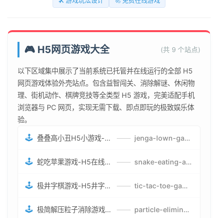
🛠️ 游戏玩法设计
🚀 免费在线游戏
🎮 H5网页游戏大全
(共 9 个站点)
以下区域集中展示了当前系统已托管并在线运行的全部 H5
网页游戏体验外壳站点。包含益智闯关、消除解谜、休闲物
理、街机动作、棋牌竞技等全类型 H5 游戏，完美适配手机
浏览器与 PC 网页，实现无需下载、即点即玩的极致娱乐体
验。
🕹️
叠叠高小丑H5小游戏-刺激游戏叠叠高小丑竞技赛-网页在线叠叠高小丑闯关游戏
——
jenga-lown-game.smartwatchmanufacturer.cn
🕹️
蛇吃苹果游戏-H5在线蛇吃苹果网页游戏-有趣休闲游戏
——
snake-eating-apple-game.smartwatchmanufacturer.cn
🕹️
极井字棋游戏-H5井字棋免费游戏-在线闯关变身超人打怪兽井字棋游戏
——
tic-tac-toe-game.smartwatchmanufacturer.cn
🕹️
极简解压粒子消除游戏-免费H5粒子消除在线游戏
——
particle-elimination-game.smartwatchmanufacturer.cn