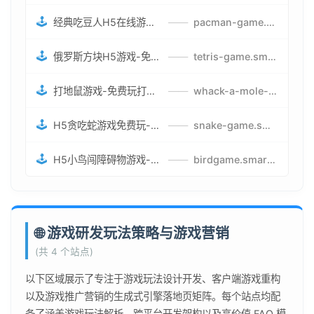
🕹️
经典吃豆人H5在线游戏-5关挑战BOSS机枪决战版吃豆人怪兽游戏
——
pacman-game.smartwatchmanufacturer.cn
🕹️
俄罗斯方块H5游戏-免费获取俄罗斯方块攻略-俄罗斯方块怪兽游戏策略
——
tetris-game.smartwatchmanufacturer.cn
🕹️
打地鼠游戏-免费玩打地鼠H5网页游戏-打地鼠游戏官网
——
whack-a-mole-game.smartwatchmanufacturer.cn
🕹️
H5贪吃蛇游戏免费玩-最好的网页在线贪吃蛇游戏-贪吃蛇H5游戏攻略
——
snake-game.smartwatchmanufacturer.cn
🕹️
H5小鸟闯障碍物游戏-网页在线游戏小鸟闯关
——
birdgame.smartwatchmanufacturer.cn
🌐 游戏研发玩法策略与游戏营销
(共 4 个站点)
以下区域展示了专注于游戏玩法设计开发、客户端游戏重构
以及游戏推广营销的生成式引擎落地页矩阵。每个站点均配
备了涵盖游戏玩法解析、跨平台开发架构以及高价值 FAQ 模