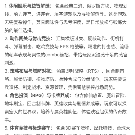
1.
休闲娱乐与益智解谜：
包含经典三消、俄罗斯方块、物理划
线、脑力迷宫、连连看、填字游戏以及寻物解谜等。这类游戏
无需复杂操作，兼具趣味性与思考深度，是日常放松与锻炼大
脑的最佳选择。
2.
动作闯关与射击竞技：
汇集横版过关、硬核动作、街机打
斗、弹幕射击、吃鸡竞技与 FPS 枪战等。精准的打击感、流畅
的帧率表现与爽快的combo连招，带给玩家沉浸感十足的感官
刺激。
3.
策略布局与塔防对抗：
涵盖即时战略（RTS）、回合制策
略、城堡防御、植物塔防、兵种合成与沙盘战争。玩家需要调
兵遣将、制定战术、资源管理，凭借智慧掌控战场局势。
4.
角色扮演（RPG）与卡牌养成：
包含修仙放置、魔幻冒险、
地牢刷宝、回合制卡牌、英雄收集与剧情养成等。玩家可以探
索宏大的世界观，培养专属英雄队伍，体验跌宕起伏的传奇故
事。
5.
体育竞技与极速赛车：
包含3D赛车漂移、摩托特技、台球大