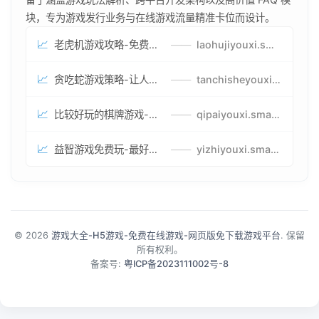
块，专为游戏发行业务与在线游戏流量精准卡位而设计。
📈
老虎机游戏攻略-免费试玩的老虎机游戏-老虎机游戏币兑换方式
——
laohujiyouxi.smartwatchmanufacturer.cn
📈
贪吃蛇游戏策略-让人头大的贪吃蛇游戏-贪吃蛇游戏攻略指南
——
tanchisheyouxicelv.smartwatchmanufacturer.cn
📈
比较好玩的棋牌游戏-高难度棋牌游戏-棋牌游戏到底怎么玩
——
qipaiyouxi.smartwatchmanufacturer.cn
📈
益智游戏免费玩-最好的益智游戏-有趣的益智游戏策略
——
yizhiyouxi.smartwatchmanufacturer.cn
© 2026
游戏大全-H5游戏-免费在线游戏-网页版免下载游戏平台
. 保留
所有权利。
备案号:
粤ICP备2023111002号-8