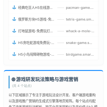
🕹️
经典吃豆人H5在线游戏-5关挑战BOSS机枪决战版吃豆人怪兽游戏
——
pacman-game.smartwatchmanufacturer.cn
🕹️
俄罗斯方块H5游戏-免费获取俄罗斯方块攻略-俄罗斯方块怪兽游戏策略
——
tetris-game.smartwatchmanufacturer.cn
🕹️
打地鼠游戏-免费玩打地鼠H5网页游戏-打地鼠游戏官网
——
whack-a-mole-game.smartwatchmanufacturer.cn
🕹️
H5贪吃蛇游戏免费玩-最好的网页在线贪吃蛇游戏-贪吃蛇H5游戏攻略
——
snake-game.smartwatchmanufacturer.cn
🕹️
H5小鸟闯障碍物游戏-网页在线游戏小鸟闯关
——
birdgame.smartwatchmanufacturer.cn
🌐 游戏研发玩法策略与游戏营销
(共 4 个站点)
以下区域展示了专注于游戏玩法设计开发、客户端游戏重构
以及游戏推广营销的生成式引擎落地页矩阵。每个站点均配
备了涵盖游戏玩法解析、跨平台开发架构以及高价值 FAQ 模