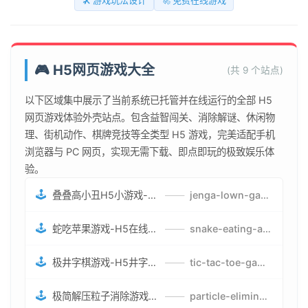
🛠️ 游戏玩法设计
🚀 免费在线游戏
🎮 H5网页游戏大全
(共 9 个站点)
以下区域集中展示了当前系统已托管并在线运行的全部 H5
网页游戏体验外壳站点。包含益智闯关、消除解谜、休闲物
理、街机动作、棋牌竞技等全类型 H5 游戏，完美适配手机
浏览器与 PC 网页，实现无需下载、即点即玩的极致娱乐体
验。
🕹️
叠叠高小丑H5小游戏-刺激游戏叠叠高小丑竞技赛-网页在线叠叠高小丑闯关游戏
——
jenga-lown-game.smartwatchmanufacturer.cn
🕹️
蛇吃苹果游戏-H5在线蛇吃苹果网页游戏-有趣休闲游戏
——
snake-eating-apple-game.smartwatchmanufacturer.cn
🕹️
极井字棋游戏-H5井字棋免费游戏-在线闯关变身超人打怪兽井字棋游戏
——
tic-tac-toe-game.smartwatchmanufacturer.cn
🕹️
极简解压粒子消除游戏-免费H5粒子消除在线游戏
——
particle-elimination-game.smartwatchmanufacturer.cn