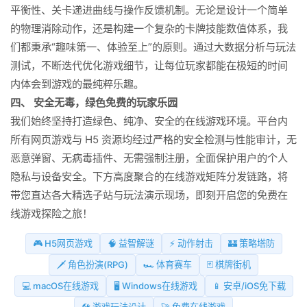
平衡性、关卡递进曲线与操作反馈机制。无论是设计一个简单
的物理消除动作，还是构建一个复杂的卡牌技能数值体系，我
们都秉承“趣味第一、体验至上”的原则。通过大数据分析与玩法
测试，不断迭代优化游戏细节，让每位玩家都能在极短的时间
内体会到游戏的最纯粹乐趣。
四、 安全无毒，绿色免费的玩家乐园
我们始终坚持打造绿色、纯净、安全的在线游戏环境。平台内
所有网页游戏与 H5 资源均经过严格的安全检测与性能审计，无
恶意弹窗、无病毒插件、无需强制注册，全面保护用户的个人
隐私与设备安全。下方高度聚合的在线游戏矩阵分发链路，将
带您直达各大精选子站与玩法演示现场，即刻开启您的免费在
线游戏探险之旅！
🎮 H5网页游戏
🧠 益智解谜
⚡ 动作射击
🏰 策略塔防
🗡️ 角色扮演(RPG)
🏎️ 体育赛车
🃏 棋牌街机
💻 macOS在线游戏
🖥️ Windows在线游戏
📱 安卓/iOS免下载