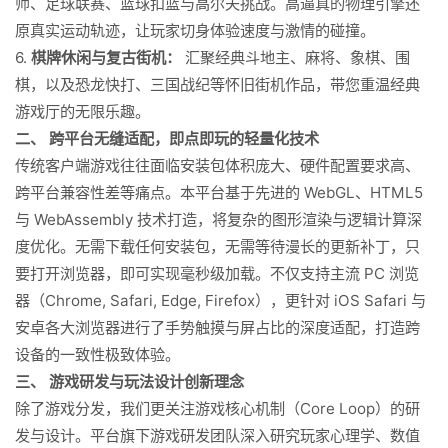
师、足球联赛、篮球扣篮与高尔夫挑战。高逼真的物理引擎还
原真实运动轨迹，让玩家切身体验速度与激情的碰撞。
6.
棋牌休闲与复古街机：
汇聚经典斗地主、麻将、象棋、围
棋，以及恐龙快打、三国战纪等怀旧街机作品，带您重温经典
游戏厅的无限乐趣。
二、 跨平台无缝适配，即点即玩的轻量化技术
传统客户端游戏往往面临安装包体积庞大、硬件配置要求高、
跨平台兼容性差等痛点。本平台基于先进的 WebGL、HTML5
与 WebAssembly 技术打造，将复杂的图形渲染与逻辑计算深
度优化。无需下载任何安装包，无需等待漫长的更新补丁，只
要打开浏览器，即可实现毫秒级加载。不仅支持主流 PC 浏览
器（Chrome, Safari, Edge, Firefox），更针对 iOS Safari 与
安卓各大浏览器进行了手势触摸与屏占比的深度适配，打造跨
设备的一致性极致体验。
三、 游戏研发与玩法设计创新理念
除了游戏分发，我们更关注游戏核心机制（Core Loop）的研
发与设计。平台旗下游戏研发团队深入研究玩家心理学、数值