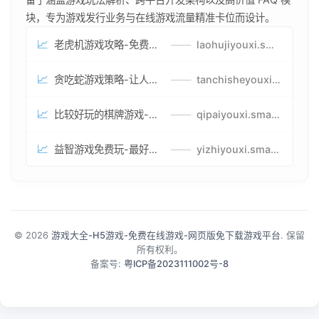
块，专为游戏发行业务与在线游戏流量精准卡位而设计。
📈
老虎机游戏攻略-免费试玩的老虎机游戏-老虎机游戏币兑换方式
——
laohujiyouxi.smartwatchmanufacturer.cn
📈
贪吃蛇游戏策略-让人头大的贪吃蛇游戏-贪吃蛇游戏攻略指南
——
tanchisheyouxicelv.smartwatchmanufacturer.cn
📈
比较好玩的棋牌游戏-高难度棋牌游戏-棋牌游戏到底怎么玩
——
qipaiyouxi.smartwatchmanufacturer.cn
📈
益智游戏免费玩-最好的益智游戏-有趣的益智游戏策略
——
yizhiyouxi.smartwatchmanufacturer.cn
© 2026
游戏大全-H5游戏-免费在线游戏-网页版免下载游戏平台
. 保留
所有权利。
备案号:
粤ICP备2023111002号-8