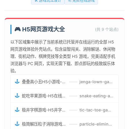
🛠️ 游戏玩法设计
🚀 免费在线游戏
🎮 H5网页游戏大全
(共 9 个站点)
以下区域集中展示了当前系统已托管并在线运行的全部 H5
网页游戏体验外壳站点。包含益智闯关、消除解谜、休闲物
理、街机动作、棋牌竞技等全类型 H5 游戏，完美适配手机
浏览器与 PC 网页，实现无需下载、即点即玩的极致娱乐体
验。
🕹️
叠叠高小丑H5小游戏-刺激游戏叠叠高小丑竞技赛-网页在线叠叠高小丑闯关游戏
——
jenga-lown-game.smartwatchmanufacturer.cn
🕹️
蛇吃苹果游戏-H5在线蛇吃苹果网页游戏-有趣休闲游戏
——
snake-eating-apple-game.smartwatchmanufacturer.cn
🕹️
极井字棋游戏-H5井字棋免费游戏-在线闯关变身超人打怪兽井字棋游戏
——
tic-tac-toe-game.smartwatchmanufacturer.cn
🕹️
极简解压粒子消除游戏-免费H5粒子消除在线游戏
——
particle-elimination-game.smartwatchmanufacturer.cn