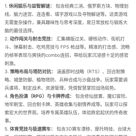
1.
休闲娱乐与益智解谜：
包含经典三消、俄罗斯方块、物理划
线、脑力迷宫、连连看、填字游戏以及寻物解谜等。这类游戏
无需复杂操作，兼具趣味性与思考深度，是日常放松与锻炼大
脑的最佳选择。
2.
动作闯关与射击竞技：
汇集横版过关、硬核动作、街机打
斗、弹幕射击、吃鸡竞技与 FPS 枪战等。精准的打击感、流畅
的帧率表现与爽快的combo连招，带给玩家沉浸感十足的感官
刺激。
3.
策略布局与塔防对抗：
涵盖即时战略（RTS）、回合制策
略、城堡防御、植物塔防、兵种合成与沙盘战争。玩家需要调
兵遣将、制定战术、资源管理，凭借智慧掌控战场局势。
4.
角色扮演（RPG）与卡牌养成：
包含修仙放置、魔幻冒险、
地牢刷宝、回合制卡牌、英雄收集与剧情养成等。玩家可以探
索宏大的世界观，培养专属英雄队伍，体验跌宕起伏的传奇故
事。
5.
体育竞技与极速赛车：
包含3D赛车漂移、摩托特技、台球大