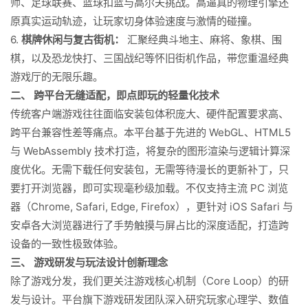
师、足球联赛、篮球扣篮与高尔夫挑战。高逼真的物理引擎还
原真实运动轨迹，让玩家切身体验速度与激情的碰撞。
6.
棋牌休闲与复古街机：
汇聚经典斗地主、麻将、象棋、围
棋，以及恐龙快打、三国战纪等怀旧街机作品，带您重温经典
游戏厅的无限乐趣。
二、 跨平台无缝适配，即点即玩的轻量化技术
传统客户端游戏往往面临安装包体积庞大、硬件配置要求高、
跨平台兼容性差等痛点。本平台基于先进的 WebGL、HTML5
与 WebAssembly 技术打造，将复杂的图形渲染与逻辑计算深
度优化。无需下载任何安装包，无需等待漫长的更新补丁，只
要打开浏览器，即可实现毫秒级加载。不仅支持主流 PC 浏览
器（Chrome, Safari, Edge, Firefox），更针对 iOS Safari 与
安卓各大浏览器进行了手势触摸与屏占比的深度适配，打造跨
设备的一致性极致体验。
三、 游戏研发与玩法设计创新理念
除了游戏分发，我们更关注游戏核心机制（Core Loop）的研
发与设计。平台旗下游戏研发团队深入研究玩家心理学、数值