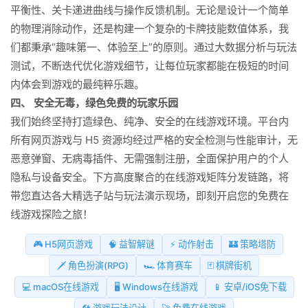
平衡性、关卡递进曲线与操作反馈机制。无论是设计一个简单
的物理消除动作，还是构建一个复杂的卡牌技能数值体系，我
们都秉承“趣味第一、体验至上”的原则。通过大数据分析与玩法
测试，不断迭代优化游戏细节，让每位玩家都能在极短的时间
内体会到游戏的最纯粹乐趣。
四、 安全无毒，绿色免费的玩家乐园
我们始终坚持打造绿色、纯净、安全的在线游戏环境。平台内
所有网页游戏与 H5 资源均经过严格的安全检测与性能审计，无
恶意弹窗、无病毒插件、无需强制注册，全面保护用户的个人
隐私与设备安全。下方高度聚合的在线游戏矩阵分发链路，将
带您直达各大精选子站与玩法演示现场，即刻开启您的免费在
线游戏探险之旅！
🎮 H5网页游戏
🧠 益智解谜
⚡ 动作射击
🏰 策略塔防
🗡️ 角色扮演(RPG)
🏎️ 体育赛车
🃏 棋牌街机
💻 macOS在线游戏
🖥️ Windows在线游戏
📱 安卓/iOS免下载