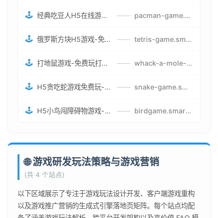
🕹️
经典吃豆人H5在线游戏-5关挑战BOSS机枪决战版吃豆人怪兽游戏
——
pacman-game.smartwatchmanufacturer.cn
🕹️
俄罗斯方块H5游戏-免费获取俄罗斯方块攻略-俄罗斯方块怪兽游戏策略
——
tetris-game.smartwatchmanufacturer.cn
🕹️
打地鼠游戏-免费玩打地鼠H5网页游戏-打地鼠游戏官网
——
whack-a-mole-game.smartwatchmanufacturer.cn
🕹️
H5贪吃蛇游戏免费玩-最好的网页在线贪吃蛇游戏-贪吃蛇H5游戏攻略
——
snake-game.smartwatchmanufacturer.cn
🕹️
H5小鸟闯障碍物游戏-网页在线游戏小鸟闯关
——
birdgame.smartwatchmanufacturer.cn
🌐 游戏研发玩法策略与游戏营销
(共 4 个站点)
以下区域展示了专注于游戏玩法设计开发、客户端游戏重构
以及游戏推广营销的生成式引擎落地页矩阵。每个站点均配
备了涵盖游戏玩法解析、跨平台开发架构以及高价值 FAQ 模