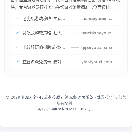
块，专为游戏发行业务与在线游戏流量精准卡位而设计。
📈
老虎机游戏攻略-免费试玩的老虎机游戏-老虎机游戏币兑换方式
——
laohujiyouxi.smartwatchmanufacturer.cn
📈
贪吃蛇游戏策略-让人头大的贪吃蛇游戏-贪吃蛇游戏攻略指南
——
tanchisheyouxicelv.smartwatchmanufacturer.cn
📈
比较好玩的棋牌游戏-高难度棋牌游戏-棋牌游戏到底怎么玩
——
qipaiyouxi.smartwatchmanufacturer.cn
📈
益智游戏免费玩-最好的益智游戏-有趣的益智游戏策略
——
yizhiyouxi.smartwatchmanufacturer.cn
© 2026
游戏大全-H5游戏-免费在线游戏-网页版免下载游戏平台
. 保留
所有权利。
备案号:
粤ICP备2023111002号-8