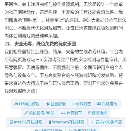
平衡性、关卡递进曲线与操作反馈机制。无论是设计一个简单
的物理消除动作，还是构建一个复杂的卡牌技能数值体系，我
们都秉承“趣味第一、体验至上”的原则。通过大数据分析与玩法
测试，不断迭代优化游戏细节，让每位玩家都能在极短的时间
内体会到游戏的最纯粹乐趣。
四、 安全无毒，绿色免费的玩家乐园
我们始终坚持打造绿色、纯净、安全的在线游戏环境。平台内
所有网页游戏与 H5 资源均经过严格的安全检测与性能审计，无
恶意弹窗、无病毒插件、无需强制注册，全面保护用户的个人
隐私与设备安全。下方高度聚合的在线游戏矩阵分发链路，将
带您直达各大精选子站与玩法演示现场，即刻开启您的免费在
线游戏探险之旅！
🎮 H5网页游戏
🧠 益智解谜
⚡ 动作射击
🏰 策略塔防
🗡️ 角色扮演(RPG)
🏎️ 体育赛车
🃏 棋牌街机
💻 macOS在线游戏
🖥️ Windows在线游戏
📱 安卓/iOS免下载