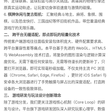
师、足球联赛、篮球扣篮与高尔夫挑战。高逼真的物理引擎还
原真实运动轨迹，让玩家切身体验速度与激情的碰撞。
6.
棋牌休闲与复古街机：
汇聚经典斗地主、麻将、象棋、围
棋，以及恐龙快打、三国战纪等怀旧街机作品，带您重温经典
游戏厅的无限乐趣。
二、 跨平台无缝适配，即点即玩的轻量化技术
传统客户端游戏往往面临安装包体积庞大、硬件配置要求高、
跨平台兼容性差等痛点。本平台基于先进的 WebGL、HTML5
与 WebAssembly 技术打造，将复杂的图形渲染与逻辑计算深
度优化。无需下载任何安装包，无需等待漫长的更新补丁，只
要打开浏览器，即可实现毫秒级加载。不仅支持主流 PC 浏览
器（Chrome, Safari, Edge, Firefox），更针对 iOS Safari 与
安卓各大浏览器进行了手势触摸与屏占比的深度适配，打造跨
设备的一致性极致体验。
三、 游戏研发与玩法设计创新理念
除了游戏分发，我们更关注游戏核心机制（Core Loop）的研
发与设计。平台旗下游戏研发团队深入研究玩家心理学、数值