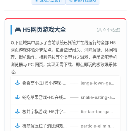
🛠️ 游戏玩法设计
🚀 免费在线游戏
🎮 H5网页游戏大全
(共 9 个站点)
以下区域集中展示了当前系统已托管并在线运行的全部 H5
网页游戏体验外壳站点。包含益智闯关、消除解谜、休闲物
理、街机动作、棋牌竞技等全类型 H5 游戏，完美适配手机
浏览器与 PC 网页，实现无需下载、即点即玩的极致娱乐体
验。
🕹️
叠叠高小丑H5小游戏-刺激游戏叠叠高小丑竞技赛-网页在线叠叠高小丑闯关游戏
——
jenga-lown-game.smartwatchmanufacturer.cn
🕹️
蛇吃苹果游戏-H5在线蛇吃苹果网页游戏-有趣休闲游戏
——
snake-eating-apple-game.smartwatchmanufacturer.cn
🕹️
极井字棋游戏-H5井字棋免费游戏-在线闯关变身超人打怪兽井字棋游戏
——
tic-tac-toe-game.smartwatchmanufacturer.cn
🕹️
极简解压粒子消除游戏-免费H5粒子消除在线游戏
——
particle-elimination-game.smartwatchmanufacturer.cn