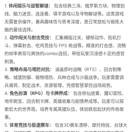
1.
休闲娱乐与益智解谜：
包含经典三消、俄罗斯方块、物理划
线、脑力迷宫、连连看、填字游戏以及寻物解谜等。这类游戏
无需复杂操作，兼具趣味性与思考深度，是日常放松与锻炼大
脑的最佳选择。
2.
动作闯关与射击竞技：
汇集横版过关、硬核动作、街机打
斗、弹幕射击、吃鸡竞技与 FPS 枪战等。精准的打击感、流畅
的帧率表现与爽快的combo连招，带给玩家沉浸感十足的感官
刺激。
3.
策略布局与塔防对抗：
涵盖即时战略（RTS）、回合制策
略、城堡防御、植物塔防、兵种合成与沙盘战争。玩家需要调
兵遣将、制定战术、资源管理，凭借智慧掌控战场局势。
4.
角色扮演（RPG）与卡牌养成：
包含修仙放置、魔幻冒险、
地牢刷宝、回合制卡牌、英雄收集与剧情养成等。玩家可以探
索宏大的世界观，培养专属英雄队伍，体验跌宕起伏的传奇故
事。
5.
体育竞技与极速赛车：
包含3D赛车漂移、摩托特技、台球大