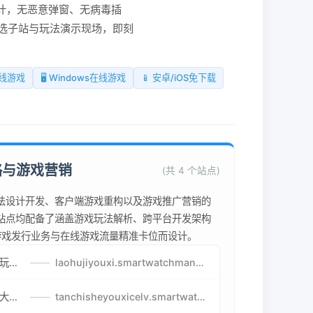
计，无恶意弹窗、无病毒插
选子站与玩法演示现场，即刻
在线游戏
🖥️ Windows在线游戏
📱 安卓/iOS免下载
略与游戏营销
(共 4 个站点)
法设计开发、客户端游戏重构以及游戏推广营销的
站点均配备了涵盖游戏玩法解析、跨平台开发架构
为游戏发行业务与在线游戏流量精准卡位而设计。
老虎机游戏攻略-免费试玩的老虎机游戏-老虎机游戏币兑换方式
——
laohujiyouxi.smartwatchmanufacturer.cn
贪吃蛇游戏策略-让人头大的贪吃蛇游戏-贪吃蛇游戏攻略指南
——
tanchisheyouxicelv.smartwatchmanufacturer.cn