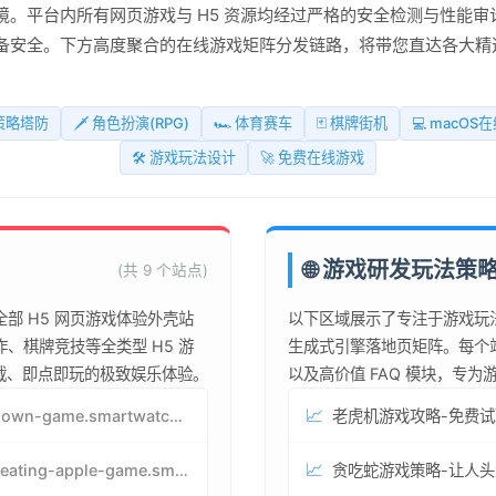
。平台内所有网页游戏与 H5 资源均经过严格的安全检测与性能审
备安全。下方高度聚合的在线游戏矩阵分发链路，将带您直达各大精
 策略塔防
🗡️ 角色扮演(RPG)
🏎️ 体育赛车
🃏 棋牌街机
💻 macOS
🛠️ 游戏玩法设计
🚀 免费在线游戏
🌐 游戏研发玩法策
(共 9 个站点)
部 H5 网页游戏体验外壳站
以下区域展示了专注于游戏玩
、棋牌竞技等全类型 H5 游
生成式引擎落地页矩阵。每个
下载、即点即玩的极致娱乐体验。
以及高价值 FAQ 模块，专
📈
jenga-lown-game.smartwatchmanufacturer.cn
📈
snake-eating-apple-game.smartwatchmanufacturer.cn