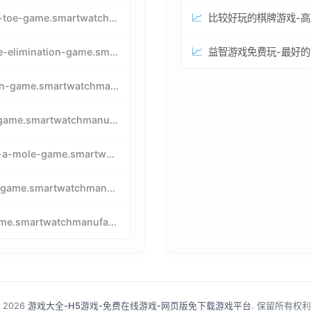
📈
tic-tac-toe-game.smartwatchmanufacturer.cn
📈
particle-elimination-game.smartwatchmanufacturer.cn
pacman-game.smartwatchmanufacturer.cn
tetris-game.smartwatchmanufacturer.cn
whack-a-mole-game.smartwatchmanufacturer.cn
snake-game.smartwatchmanufacturer.cn
birdgame.smartwatchmanufacturer.cn
 2026
游戏大全-H5游戏-免费在线游戏-网页版免下载游戏平台
. 保留所有权