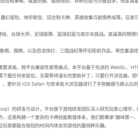
、回合制策略、城堡防御、植物塔防、兵种合成与沙盘战争。玩家需
魔幻冒险、地牢刷宝、回合制卡牌、英雄收集与剧情养成等。玩家
特技、台球大师、足球联赛、篮球扣篮与高尔夫挑战。高逼真的物理
象棋、围棋，以及恐龙快打、三国战纪等怀旧街机作品，带您重温
、跨平台兼容性差等痛点。本平台基于先进的 WebGL、HTML5 与
需下载任何安装包，无需等待漫长的更新补丁，只要打开浏览器，即
, Firefox），更针对 iOS Safari 与安卓各大浏览器进行了手势触摸
 Loop）的研发与设计。平台旗下游戏研发团队深入研究玩家心理学
作，还是构建一个复杂的卡牌技能数值体系，我们都秉承“趣味第一、
位玩家都能在极短的时间内体会到游戏的最纯粹乐趣。