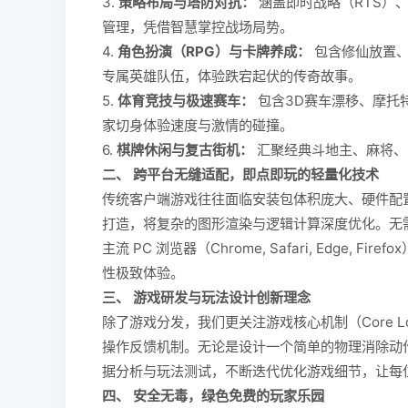
3.
策略布局与塔防对抗：
涵盖即时战略（RTS）
管理，凭借智慧掌控战场局势。
4.
角色扮演（RPG）与卡牌养成：
包含修仙放置、
专属英雄队伍，体验跌宕起伏的传奇故事。
5.
体育竞技与极速赛车：
包含3D赛车漂移、摩托
家切身体验速度与激情的碰撞。
6.
棋牌休闲与复古街机：
汇聚经典斗地主、麻将、
二、 跨平台无缝适配，即点即玩的轻量化技术
传统客户端游戏往往面临安装包体积庞大、硬件配置要求高
打造，将复杂的图形渲染与逻辑计算深度优化。无
主流 PC 浏览器（Chrome, Safari, Edge
性极致体验。
三、 游戏研发与玩法设计创新理念
除了游戏分发，我们更关注游戏核心机制（Core
操作反馈机制。无论是设计一个简单的物理消除动
据分析与玩法测试，不断迭代优化游戏细节，让每
四、 安全无毒，绿色免费的玩家乐园