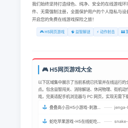
我们始终坚持打造绿色、纯净、安全的在线游戏环境
件、无需强制注册，全面保护用户的个人隐私与设
开启您的免费在线游戏探险之旅！
🎮 H5网页游戏
🧠 益智解谜
⚡ 动作射击
🏰
🎮 H5网页游戏大全
以下区域集中展示了当前系统已托管并在线运行的全
点。包含益智闯关、消除解谜、休闲物理、街机动作
戏，完美适配手机浏览器与 PC 网页，实现无需
🕹️
叠叠高小丑H5小游戏-刺激游戏叠叠高小丑竞技赛-网页在线叠叠高小丑闯关游戏
——
🕹️
蛇吃苹果游戏-H5在线蛇吃苹果网页游戏-有趣休闲游戏
——