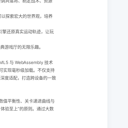
要调兵遣将、制定战术、资源
可以探索宏大的世界观，培养
引擎还原真实运动轨迹，让玩
经典游戏厅的无限乐趣。
 WebAssembly 技术
可实现毫秒级加载。不仅支持
与屏占比的深度适配，打造跨设备的一致
、数值平衡性、关卡递进曲线与
体验至上”的原则。通过大数