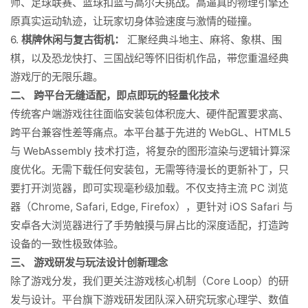
师、足球联赛、篮球扣篮与高尔夫挑战。高逼真的物理引擎还
原真实运动轨迹，让玩家切身体验速度与激情的碰撞。
6.
棋牌休闲与复古街机：
汇聚经典斗地主、麻将、象棋、围
棋，以及恐龙快打、三国战纪等怀旧街机作品，带您重温经典
游戏厅的无限乐趣。
二、 跨平台无缝适配，即点即玩的轻量化技术
传统客户端游戏往往面临安装包体积庞大、硬件配置要求高、
跨平台兼容性差等痛点。本平台基于先进的 WebGL、HTML5
与 WebAssembly 技术打造，将复杂的图形渲染与逻辑计算深
度优化。无需下载任何安装包，无需等待漫长的更新补丁，只
要打开浏览器，即可实现毫秒级加载。不仅支持主流 PC 浏览
器（Chrome, Safari, Edge, Firefox），更针对 iOS Safari 与
安卓各大浏览器进行了手势触摸与屏占比的深度适配，打造跨
设备的一致性极致体验。
三、 游戏研发与玩法设计创新理念
除了游戏分发，我们更关注游戏核心机制（Core Loop）的研
发与设计。平台旗下游戏研发团队深入研究玩家心理学、数值