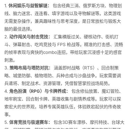
1.
休闲娱乐与益智解谜：
包含经典三消、俄罗斯方块、物理划
线、脑力迷宫、连连看、填字游戏以及寻物解谜等。这类游戏
无需复杂操作，兼具趣味性与思考深度，是日常放松与锻炼大
脑的最佳选择。
2.
动作闯关与射击竞技：
汇集横版过关、硬核动作、街机打
斗、弹幕射击、吃鸡竞技与 FPS 枪战等。精准的打击感、流畅
的帧率表现与爽快的combo连招，带给玩家沉浸感十足的感官
刺激。
3.
策略布局与塔防对抗：
涵盖即时战略（RTS）、回合制策
略、城堡防御、植物塔防、兵种合成与沙盘战争。玩家需要调
兵遣将、制定战术、资源管理，凭借智慧掌控战场局势。
4.
角色扮演（RPG）与卡牌养成：
包含修仙放置、魔幻冒险、
地牢刷宝、回合制卡牌、英雄收集与剧情养成等。玩家可以探
索宏大的世界观，培养专属英雄队伍，体验跌宕起伏的传奇故
事。
5.
体育竞技与极速赛车：
包含3D赛车漂移、摩托特技、台球大