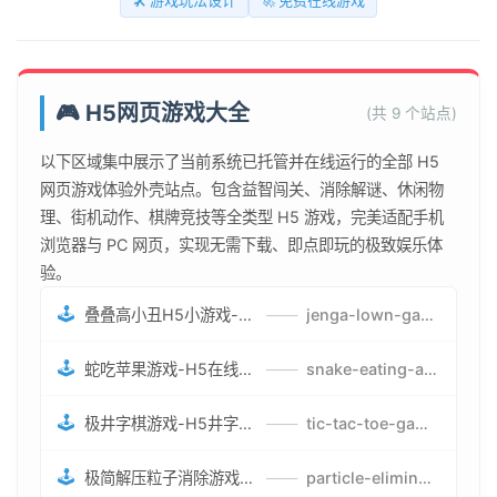
🛠️ 游戏玩法设计
🚀 免费在线游戏
🎮 H5网页游戏大全
(共 9 个站点)
以下区域集中展示了当前系统已托管并在线运行的全部 H5
网页游戏体验外壳站点。包含益智闯关、消除解谜、休闲物
理、街机动作、棋牌竞技等全类型 H5 游戏，完美适配手机
浏览器与 PC 网页，实现无需下载、即点即玩的极致娱乐体
验。
🕹️
叠叠高小丑H5小游戏-刺激游戏叠叠高小丑竞技赛-网页在线叠叠高小丑闯关游戏
——
jenga-lown-game.smartwatchmanufacturer.cn
🕹️
蛇吃苹果游戏-H5在线蛇吃苹果网页游戏-有趣休闲游戏
——
snake-eating-apple-game.smartwatchmanufacturer.cn
🕹️
极井字棋游戏-H5井字棋免费游戏-在线闯关变身超人打怪兽井字棋游戏
——
tic-tac-toe-game.smartwatchmanufacturer.cn
🕹️
极简解压粒子消除游戏-免费H5粒子消除在线游戏
——
particle-elimination-game.smartwatchmanufacturer.cn