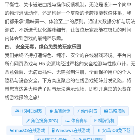
平衡性、关卡递进曲线与操作反馈机制。无论是设计一个简单
的物理消除动作，还是构建一个复杂的卡牌技能数值体系，我
们都秉承“趣味第一、体验至上”的原则。通过大数据分析与玩法
测试，不断迭代优化游戏细节，让每位玩家都能在极短的时间
内体会到游戏的最纯粹乐趣。
四、 安全无毒，绿色免费的玩家乐园
我们始终坚持打造绿色、纯净、安全的在线游戏环境。平台内
所有网页游戏与 H5 资源均经过严格的安全检测与性能审计，无
恶意弹窗、无病毒插件、无需强制注册，全面保护用户的个人
隐私与设备安全。下方高度聚合的在线游戏矩阵分发链路，将
带您直达各大精选子站与玩法演示现场，即刻开启您的免费在
线游戏探险之旅！
🎮 H5网页游戏
🧠 益智解谜
⚡ 动作射击
🏰 策略塔防
🗡️ 角色扮演(RPG)
🏎️ 体育赛车
🃏 棋牌街机
💻 macOS在线游戏
🖥️ Windows在线游戏
📱 安卓/iOS免下载