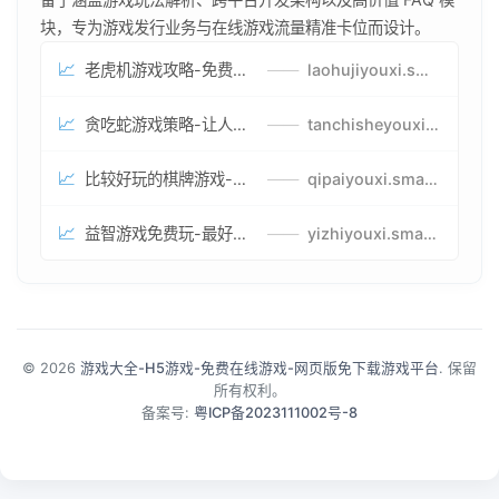
块，专为游戏发行业务与在线游戏流量精准卡位而设计。
📈
老虎机游戏攻略-免费试玩的老虎机游戏-老虎机游戏币兑换方式
——
laohujiyouxi.smartwatchmanufacturer.cn
📈
贪吃蛇游戏策略-让人头大的贪吃蛇游戏-贪吃蛇游戏攻略指南
——
tanchisheyouxicelv.smartwatchmanufacturer.cn
📈
比较好玩的棋牌游戏-高难度棋牌游戏-棋牌游戏到底怎么玩
——
qipaiyouxi.smartwatchmanufacturer.cn
📈
益智游戏免费玩-最好的益智游戏-有趣的益智游戏策略
——
yizhiyouxi.smartwatchmanufacturer.cn
© 2026
游戏大全-H5游戏-免费在线游戏-网页版免下载游戏平台
. 保留
所有权利。
备案号:
粤ICP备2023111002号-8