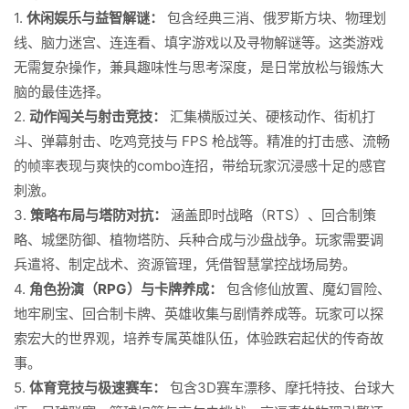
1.
休闲娱乐与益智解谜：
包含经典三消、俄罗斯方块、物理划
线、脑力迷宫、连连看、填字游戏以及寻物解谜等。这类游戏
无需复杂操作，兼具趣味性与思考深度，是日常放松与锻炼大
脑的最佳选择。
2.
动作闯关与射击竞技：
汇集横版过关、硬核动作、街机打
斗、弹幕射击、吃鸡竞技与 FPS 枪战等。精准的打击感、流畅
的帧率表现与爽快的combo连招，带给玩家沉浸感十足的感官
刺激。
3.
策略布局与塔防对抗：
涵盖即时战略（RTS）、回合制策
略、城堡防御、植物塔防、兵种合成与沙盘战争。玩家需要调
兵遣将、制定战术、资源管理，凭借智慧掌控战场局势。
4.
角色扮演（RPG）与卡牌养成：
包含修仙放置、魔幻冒险、
地牢刷宝、回合制卡牌、英雄收集与剧情养成等。玩家可以探
索宏大的世界观，培养专属英雄队伍，体验跌宕起伏的传奇故
事。
5.
体育竞技与极速赛车：
包含3D赛车漂移、摩托特技、台球大