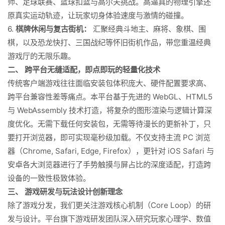
师、足球联赛、篮球扣篮与高尔夫挑战。高逼真的物理引擎还
原真实运动轨迹，让玩家切身体验速度与激情的碰撞。
6.
棋牌休闲与复古街机：
汇聚经典斗地主、麻将、象棋、围
棋，以及恐龙快打、三国战纪等怀旧街机作品，带您重温经典
游戏厅的无限乐趣。
二、 跨平台无缝适配，即点即玩的轻量化技术
传统客户端游戏往往面临安装包体积庞大、硬件配置要求高、
跨平台兼容性差等痛点。本平台基于先进的 WebGL、HTML5
与 WebAssembly 技术打造，将复杂的图形渲染与逻辑计算深
度优化。无需下载任何安装包，无需等待漫长的更新补丁，只
要打开浏览器，即可实现毫秒级加载。不仅支持主流 PC 浏览
器（Chrome, Safari, Edge, Firefox），更针对 iOS Safari 与
安卓各大浏览器进行了手势触摸与屏占比的深度适配，打造跨
设备的一致性极致体验。
三、 游戏研发与玩法设计创新理念
除了游戏分发，我们更关注游戏核心机制（Core Loop）的研
发与设计。平台旗下游戏研发团队深入研究玩家心理学、数值