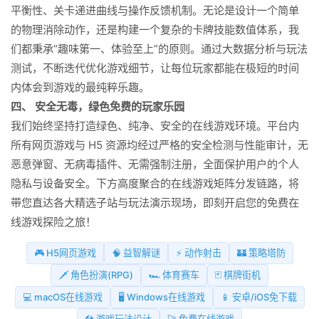
平衡性、关卡递进曲线与操作反馈机制。无论是设计一个简单
的物理消除动作，还是构建一个复杂的卡牌技能数值体系，我
们都秉承“趣味第一、体验至上”的原则。通过大数据分析与玩法
测试，不断迭代优化游戏细节，让每位玩家都能在极短的时间
内体会到游戏的最纯粹乐趣。
四、 安全无毒，绿色免费的玩家乐园
我们始终坚持打造绿色、纯净、安全的在线游戏环境。平台内
所有网页游戏与 H5 资源均经过严格的安全检测与性能审计，无
恶意弹窗、无病毒插件、无需强制注册，全面保护用户的个人
隐私与设备安全。下方高度聚合的在线游戏矩阵分发链路，将
带您直达各大精选子站与玩法演示现场，即刻开启您的免费在
线游戏探险之旅！
🎮 H5网页游戏
🧠 益智解谜
⚡ 动作射击
🏰 策略塔防
🗡️ 角色扮演(RPG)
🏎️ 体育赛车
🃏 棋牌街机
💻 macOS在线游戏
🖥️ Windows在线游戏
📱 安卓/iOS免下载