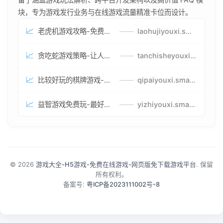
块，专为游戏发行业务与在线游戏流量精准卡位而设计。
📈
老虎机游戏攻略-免费试玩的老虎机游戏-老虎机游戏币兑换方式
——
laohujiyouxi.smartwatchmanufacturer.cn
📈
贪吃蛇游戏策略-让人头大的贪吃蛇游戏-贪吃蛇游戏攻略指南
——
tanchisheyouxicelv.smartwatchmanufacturer.cn
📈
比较好玩的棋牌游戏-高难度棋牌游戏-棋牌游戏到底怎么玩
——
qipaiyouxi.smartwatchmanufacturer.cn
📈
益智游戏免费玩-最好的益智游戏-有趣的益智游戏策略
——
yizhiyouxi.smartwatchmanufacturer.cn
© 2026
游戏大全-H5游戏-免费在线游戏-网页版免下载游戏平台
. 保留
所有权利。
备案号:
粤ICP备2023111002号-8