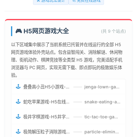
🛠️ 游戏玩法设计
🚀 免费在线游戏
🎮 H5网页游戏大全
(共 9 个站点)
以下区域集中展示了当前系统已托管并在线运行的全部 H5
网页游戏体验外壳站点。包含益智闯关、消除解谜、休闲物
理、街机动作、棋牌竞技等全类型 H5 游戏，完美适配手机
浏览器与 PC 网页，实现无需下载、即点即玩的极致娱乐体
验。
🕹️
叠叠高小丑H5小游戏-刺激游戏叠叠高小丑竞技赛-网页在线叠叠高小丑闯关游戏
——
jenga-lown-game.smartwatchmanufacturer.cn
🕹️
蛇吃苹果游戏-H5在线蛇吃苹果网页游戏-有趣休闲游戏
——
snake-eating-apple-game.smartwatchmanufacturer.cn
🕹️
极井字棋游戏-H5井字棋免费游戏-在线闯关变身超人打怪兽井字棋游戏
——
tic-tac-toe-game.smartwatchmanufacturer.cn
🕹️
极简解压粒子消除游戏-免费H5粒子消除在线游戏
——
particle-elimination-game.smartwatchmanufacturer.cn