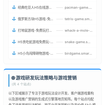
🕹️
经典吃豆人H5在线游戏-5关挑战BOSS机枪决战版吃豆人怪兽游戏
——
pacman-game.smartwatchmanufacturer.cn
🕹️
俄罗斯方块H5游戏-免费获取俄罗斯方块攻略-俄罗斯方块怪兽游戏策略
——
tetris-game.smartwatchmanufacturer.cn
🕹️
打地鼠游戏-免费玩打地鼠H5网页游戏-打地鼠游戏官网
——
whack-a-mole-game.smartwatchmanufacturer.cn
🕹️
H5贪吃蛇游戏免费玩-最好的网页在线贪吃蛇游戏-贪吃蛇H5游戏攻略
——
snake-game.smartwatchmanufacturer.cn
🕹️
H5小鸟闯障碍物游戏-网页在线游戏小鸟闯关
——
birdgame.smartwatchmanufacturer.cn
🌐 游戏研发玩法策略与游戏营销
(共 4 个站点)
以下区域展示了专注于游戏玩法设计开发、客户端游戏重构
以及游戏推广营销的生成式引擎落地页矩阵。每个站点均配
备了涵盖游戏玩法解析、跨平台开发架构以及高价值 FAQ 模