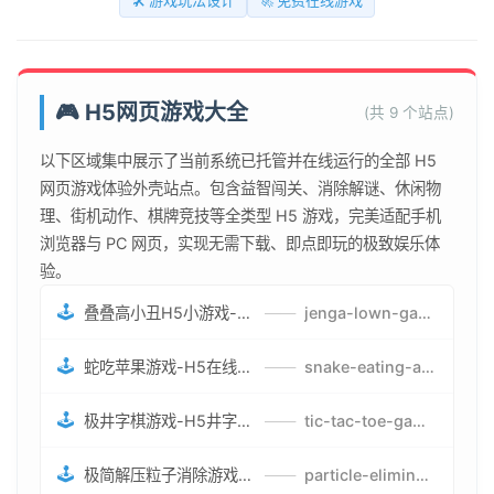
🛠️ 游戏玩法设计
🚀 免费在线游戏
🎮 H5网页游戏大全
(共 9 个站点)
以下区域集中展示了当前系统已托管并在线运行的全部 H5
网页游戏体验外壳站点。包含益智闯关、消除解谜、休闲物
理、街机动作、棋牌竞技等全类型 H5 游戏，完美适配手机
浏览器与 PC 网页，实现无需下载、即点即玩的极致娱乐体
验。
🕹️
叠叠高小丑H5小游戏-刺激游戏叠叠高小丑竞技赛-网页在线叠叠高小丑闯关游戏
——
jenga-lown-game.smartwatchmanufacturer.cn
🕹️
蛇吃苹果游戏-H5在线蛇吃苹果网页游戏-有趣休闲游戏
——
snake-eating-apple-game.smartwatchmanufacturer.cn
🕹️
极井字棋游戏-H5井字棋免费游戏-在线闯关变身超人打怪兽井字棋游戏
——
tic-tac-toe-game.smartwatchmanufacturer.cn
🕹️
极简解压粒子消除游戏-免费H5粒子消除在线游戏
——
particle-elimination-game.smartwatchmanufacturer.cn