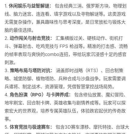
1.
休闲娱乐与益智解谜：
包含经典三消、俄罗斯方块、物理划
线、脑力迷宫、连连看、填字游戏以及寻物解谜等。这类游戏
无需复杂操作，兼具趣味性与思考深度，是日常放松与锻炼大
脑的最佳选择。
2.
动作闯关与射击竞技：
汇集横版过关、硬核动作、街机打
斗、弹幕射击、吃鸡竞技与 FPS 枪战等。精准的打击感、流畅
的帧率表现与爽快的combo连招，带给玩家沉浸感十足的感官
刺激。
3.
策略布局与塔防对抗：
涵盖即时战略（RTS）、回合制策
略、城堡防御、植物塔防、兵种合成与沙盘战争。玩家需要调
兵遣将、制定战术、资源管理，凭借智慧掌控战场局势。
4.
角色扮演（RPG）与卡牌养成：
包含修仙放置、魔幻冒险、
地牢刷宝、回合制卡牌、英雄收集与剧情养成等。玩家可以探
索宏大的世界观，培养专属英雄队伍，体验跌宕起伏的传奇故
事。
5.
体育竞技与极速赛车：
包含3D赛车漂移、摩托特技、台球大