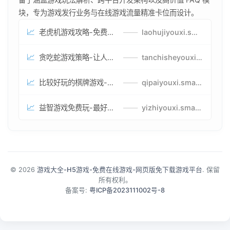
块，专为游戏发行业务与在线游戏流量精准卡位而设计。
📈
老虎机游戏攻略-免费试玩的老虎机游戏-老虎机游戏币兑换方式
——
laohujiyouxi.smartwatchmanufacturer.cn
📈
贪吃蛇游戏策略-让人头大的贪吃蛇游戏-贪吃蛇游戏攻略指南
——
tanchisheyouxicelv.smartwatchmanufacturer.cn
📈
比较好玩的棋牌游戏-高难度棋牌游戏-棋牌游戏到底怎么玩
——
qipaiyouxi.smartwatchmanufacturer.cn
📈
益智游戏免费玩-最好的益智游戏-有趣的益智游戏策略
——
yizhiyouxi.smartwatchmanufacturer.cn
© 2026
游戏大全-H5游戏-免费在线游戏-网页版免下载游戏平台
. 保留
所有权利。
备案号:
粤ICP备2023111002号-8