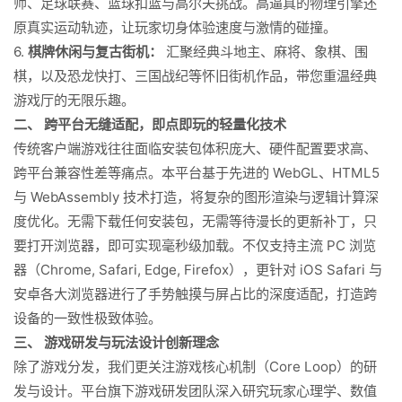
师、足球联赛、篮球扣篮与高尔夫挑战。高逼真的物理引擎还
原真实运动轨迹，让玩家切身体验速度与激情的碰撞。
6.
棋牌休闲与复古街机：
汇聚经典斗地主、麻将、象棋、围
棋，以及恐龙快打、三国战纪等怀旧街机作品，带您重温经典
游戏厅的无限乐趣。
二、 跨平台无缝适配，即点即玩的轻量化技术
传统客户端游戏往往面临安装包体积庞大、硬件配置要求高、
跨平台兼容性差等痛点。本平台基于先进的 WebGL、HTML5
与 WebAssembly 技术打造，将复杂的图形渲染与逻辑计算深
度优化。无需下载任何安装包，无需等待漫长的更新补丁，只
要打开浏览器，即可实现毫秒级加载。不仅支持主流 PC 浏览
器（Chrome, Safari, Edge, Firefox），更针对 iOS Safari 与
安卓各大浏览器进行了手势触摸与屏占比的深度适配，打造跨
设备的一致性极致体验。
三、 游戏研发与玩法设计创新理念
除了游戏分发，我们更关注游戏核心机制（Core Loop）的研
发与设计。平台旗下游戏研发团队深入研究玩家心理学、数值