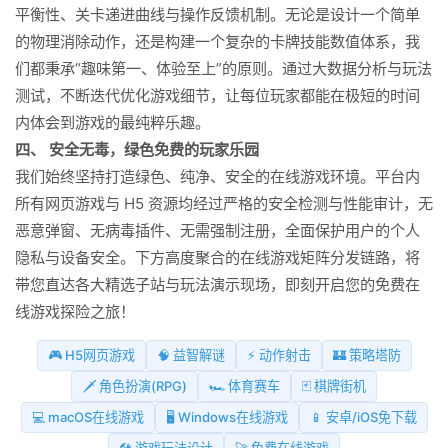
平衡性、关卡递进曲线与操作反馈机制。无论是设计一个简单
的物理消除动作，还是构建一个复杂的卡牌技能数值体系，我
们都秉承“趣味第一、体验至上”的原则。通过大数据分析与玩法
测试，不断迭代优化游戏细节，让每位玩家都能在极短的时间
内体会到游戏的最纯粹乐趣。
四、 安全无毒，绿色免费的玩家乐园
我们始终坚持打造绿色、纯净、安全的在线游戏环境。平台内
所有网页游戏与 H5 资源均经过严格的安全检测与性能审计，无
恶意弹窗、无病毒插件、无需强制注册，全面保护用户的个人
隐私与设备安全。下方高度聚合的在线游戏矩阵分发链路，将
带您直达各大精选子站与玩法演示现场，即刻开启您的免费在
线游戏探险之旅！
🎮 H5网页游戏
🧠 益智解谜
⚡ 动作射击
🏰 策略塔防
🗡️ 角色扮演(RPG)
🏎️ 体育赛车
🃏 棋牌街机
💻 macOS在线游戏
🖥️ Windows在线游戏
📱 安卓/iOS免下载