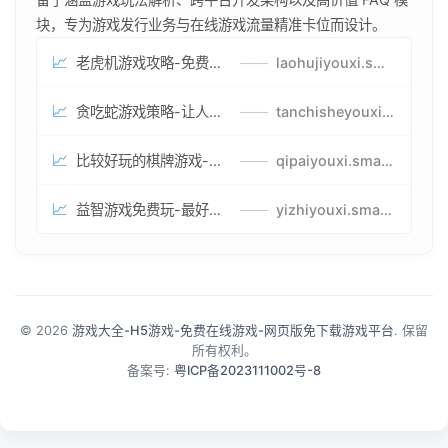
块，专为游戏发行业务与在线游戏流量精准卡位而设计。
📈
老虎机游戏攻略-免费试玩的老虎机游戏-老虎机游戏币兑换方式
——
laohujiyouxi.smartwatchmanufacturer.cn
📈
贪吃蛇游戏策略-让人头大的贪吃蛇游戏-贪吃蛇游戏攻略指南
——
tanchisheyouxicelv.smartwatchmanufacturer.cn
📈
比较好玩的棋牌游戏-高难度棋牌游戏-棋牌游戏到底怎么玩
——
qipaiyouxi.smartwatchmanufacturer.cn
📈
益智游戏免费玩-最好的益智游戏-有趣的益智游戏策略
——
yizhiyouxi.smartwatchmanufacturer.cn
© 2026
游戏大全-H5游戏-免费在线游戏-网页版免下载游戏平台
. 保留
所有权利。
备案号:
粤ICP备2023111002号-8