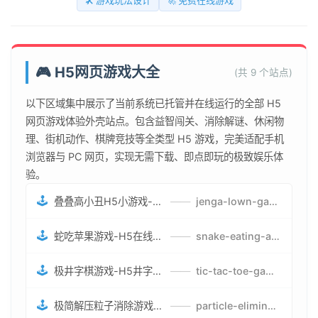
🛠️ 游戏玩法设计
🚀 免费在线游戏
🎮 H5网页游戏大全
(共 9 个站点)
以下区域集中展示了当前系统已托管并在线运行的全部 H5
网页游戏体验外壳站点。包含益智闯关、消除解谜、休闲物
理、街机动作、棋牌竞技等全类型 H5 游戏，完美适配手机
浏览器与 PC 网页，实现无需下载、即点即玩的极致娱乐体
验。
🕹️
叠叠高小丑H5小游戏-刺激游戏叠叠高小丑竞技赛-网页在线叠叠高小丑闯关游戏
——
jenga-lown-game.smartwatchmanufacturer.cn
🕹️
蛇吃苹果游戏-H5在线蛇吃苹果网页游戏-有趣休闲游戏
——
snake-eating-apple-game.smartwatchmanufacturer.cn
🕹️
极井字棋游戏-H5井字棋免费游戏-在线闯关变身超人打怪兽井字棋游戏
——
tic-tac-toe-game.smartwatchmanufacturer.cn
🕹️
极简解压粒子消除游戏-免费H5粒子消除在线游戏
——
particle-elimination-game.smartwatchmanufacturer.cn