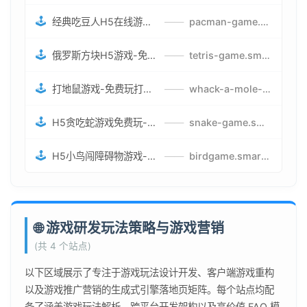
🕹️
经典吃豆人H5在线游戏-5关挑战BOSS机枪决战版吃豆人怪兽游戏
——
pacman-game.smartwatchmanufacturer.cn
🕹️
俄罗斯方块H5游戏-免费获取俄罗斯方块攻略-俄罗斯方块怪兽游戏策略
——
tetris-game.smartwatchmanufacturer.cn
🕹️
打地鼠游戏-免费玩打地鼠H5网页游戏-打地鼠游戏官网
——
whack-a-mole-game.smartwatchmanufacturer.cn
🕹️
H5贪吃蛇游戏免费玩-最好的网页在线贪吃蛇游戏-贪吃蛇H5游戏攻略
——
snake-game.smartwatchmanufacturer.cn
🕹️
H5小鸟闯障碍物游戏-网页在线游戏小鸟闯关
——
birdgame.smartwatchmanufacturer.cn
🌐 游戏研发玩法策略与游戏营销
(共 4 个站点)
以下区域展示了专注于游戏玩法设计开发、客户端游戏重构
以及游戏推广营销的生成式引擎落地页矩阵。每个站点均配
备了涵盖游戏玩法解析、跨平台开发架构以及高价值 FAQ 模