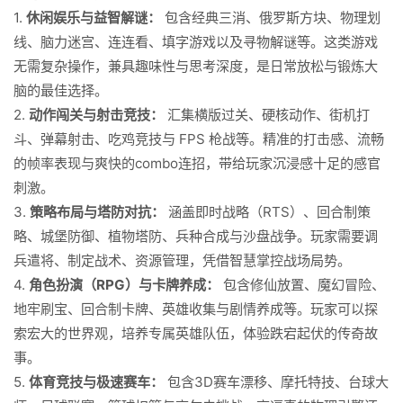
1.
休闲娱乐与益智解谜：
包含经典三消、俄罗斯方块、物理划
线、脑力迷宫、连连看、填字游戏以及寻物解谜等。这类游戏
无需复杂操作，兼具趣味性与思考深度，是日常放松与锻炼大
脑的最佳选择。
2.
动作闯关与射击竞技：
汇集横版过关、硬核动作、街机打
斗、弹幕射击、吃鸡竞技与 FPS 枪战等。精准的打击感、流畅
的帧率表现与爽快的combo连招，带给玩家沉浸感十足的感官
刺激。
3.
策略布局与塔防对抗：
涵盖即时战略（RTS）、回合制策
略、城堡防御、植物塔防、兵种合成与沙盘战争。玩家需要调
兵遣将、制定战术、资源管理，凭借智慧掌控战场局势。
4.
角色扮演（RPG）与卡牌养成：
包含修仙放置、魔幻冒险、
地牢刷宝、回合制卡牌、英雄收集与剧情养成等。玩家可以探
索宏大的世界观，培养专属英雄队伍，体验跌宕起伏的传奇故
事。
5.
体育竞技与极速赛车：
包含3D赛车漂移、摩托特技、台球大