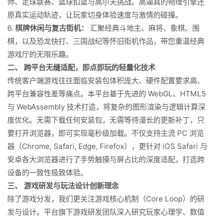
师、足球联赛、篮球扣篮与高尔夫挑战。高逼真的物理引擎还
原真实运动轨迹，让玩家切身体验速度与激情的碰撞。
6.
棋牌休闲与复古街机：
汇聚经典斗地主、麻将、象棋、围
棋，以及恐龙快打、三国战纪等怀旧街机作品，带您重温经典
游戏厅的无限乐趣。
二、 跨平台无缝适配，即点即玩的轻量化技术
传统客户端游戏往往面临安装包体积庞大、硬件配置要求高、
跨平台兼容性差等痛点。本平台基于先进的 WebGL、HTML5
与 WebAssembly 技术打造，将复杂的图形渲染与逻辑计算深
度优化。无需下载任何安装包，无需等待漫长的更新补丁，只
要打开浏览器，即可实现毫秒级加载。不仅支持主流 PC 浏览
器（Chrome, Safari, Edge, Firefox），更针对 iOS Safari 与
安卓各大浏览器进行了手势触摸与屏占比的深度适配，打造跨
设备的一致性极致体验。
三、 游戏研发与玩法设计创新理念
除了游戏分发，我们更关注游戏核心机制（Core Loop）的研
发与设计。平台旗下游戏研发团队深入研究玩家心理学、数值