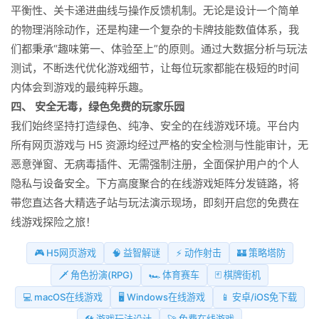
平衡性、关卡递进曲线与操作反馈机制。无论是设计一个简单
的物理消除动作，还是构建一个复杂的卡牌技能数值体系，我
们都秉承“趣味第一、体验至上”的原则。通过大数据分析与玩法
测试，不断迭代优化游戏细节，让每位玩家都能在极短的时间
内体会到游戏的最纯粹乐趣。
四、 安全无毒，绿色免费的玩家乐园
我们始终坚持打造绿色、纯净、安全的在线游戏环境。平台内
所有网页游戏与 H5 资源均经过严格的安全检测与性能审计，无
恶意弹窗、无病毒插件、无需强制注册，全面保护用户的个人
隐私与设备安全。下方高度聚合的在线游戏矩阵分发链路，将
带您直达各大精选子站与玩法演示现场，即刻开启您的免费在
线游戏探险之旅！
🎮 H5网页游戏
🧠 益智解谜
⚡ 动作射击
🏰 策略塔防
🗡️ 角色扮演(RPG)
🏎️ 体育赛车
🃏 棋牌街机
💻 macOS在线游戏
🖥️ Windows在线游戏
📱 安卓/iOS免下载