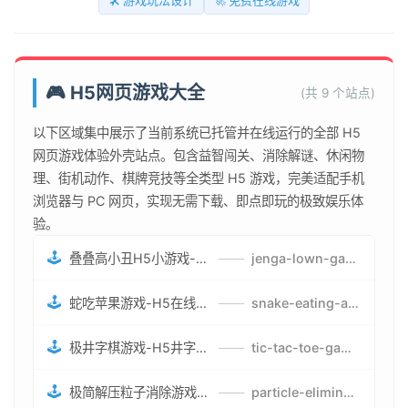
🛠️ 游戏玩法设计
🚀 免费在线游戏
🎮 H5网页游戏大全
(共 9 个站点)
以下区域集中展示了当前系统已托管并在线运行的全部 H5
网页游戏体验外壳站点。包含益智闯关、消除解谜、休闲物
理、街机动作、棋牌竞技等全类型 H5 游戏，完美适配手机
浏览器与 PC 网页，实现无需下载、即点即玩的极致娱乐体
验。
🕹️
叠叠高小丑H5小游戏-刺激游戏叠叠高小丑竞技赛-网页在线叠叠高小丑闯关游戏
——
jenga-lown-game.smartwatchmanufacturer.cn
🕹️
蛇吃苹果游戏-H5在线蛇吃苹果网页游戏-有趣休闲游戏
——
snake-eating-apple-game.smartwatchmanufacturer.cn
🕹️
极井字棋游戏-H5井字棋免费游戏-在线闯关变身超人打怪兽井字棋游戏
——
tic-tac-toe-game.smartwatchmanufacturer.cn
🕹️
极简解压粒子消除游戏-免费H5粒子消除在线游戏
——
particle-elimination-game.smartwatchmanufacturer.cn