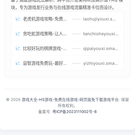
块，专为游戏发行业务与在线游戏流量精准卡位而设计。
📈
老虎机游戏攻略-免费试玩的老虎机游戏-老虎机游戏币兑换方式
——
laohujiyouxi.smartwatchmanufacturer.cn
📈
贪吃蛇游戏策略-让人头大的贪吃蛇游戏-贪吃蛇游戏攻略指南
——
tanchisheyouxicelv.smartwatchmanufacturer.cn
📈
比较好玩的棋牌游戏-高难度棋牌游戏-棋牌游戏到底怎么玩
——
qipaiyouxi.smartwatchmanufacturer.cn
📈
益智游戏免费玩-最好的益智游戏-有趣的益智游戏策略
——
yizhiyouxi.smartwatchmanufacturer.cn
© 2026
游戏大全-H5游戏-免费在线游戏-网页版免下载游戏平台
. 保留
所有权利。
备案号:
粤ICP备2023111002号-8