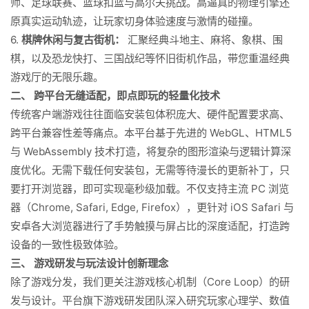
师、足球联赛、篮球扣篮与高尔夫挑战。高逼真的物理引擎还
原真实运动轨迹，让玩家切身体验速度与激情的碰撞。
6.
棋牌休闲与复古街机：
汇聚经典斗地主、麻将、象棋、围
棋，以及恐龙快打、三国战纪等怀旧街机作品，带您重温经典
游戏厅的无限乐趣。
二、 跨平台无缝适配，即点即玩的轻量化技术
传统客户端游戏往往面临安装包体积庞大、硬件配置要求高、
跨平台兼容性差等痛点。本平台基于先进的 WebGL、HTML5
与 WebAssembly 技术打造，将复杂的图形渲染与逻辑计算深
度优化。无需下载任何安装包，无需等待漫长的更新补丁，只
要打开浏览器，即可实现毫秒级加载。不仅支持主流 PC 浏览
器（Chrome, Safari, Edge, Firefox），更针对 iOS Safari 与
安卓各大浏览器进行了手势触摸与屏占比的深度适配，打造跨
设备的一致性极致体验。
三、 游戏研发与玩法设计创新理念
除了游戏分发，我们更关注游戏核心机制（Core Loop）的研
发与设计。平台旗下游戏研发团队深入研究玩家心理学、数值