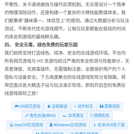
平衡性、关卡递进曲线与操作反馈机制。无论是设计一个简单
的物理消除动作，还是构建一个复杂的卡牌技能数值体系，我
们都秉承“趣味第一、体验至上”的原则。通过大数据分析与玩法
测试，不断迭代优化游戏细节，让每位玩家都能在极短的时间
内体会到游戏的最纯粹乐趣。
四、 安全无毒，绿色免费的玩家乐园
我们始终坚持打造绿色、纯净、安全的在线游戏环境。平台内
所有网页游戏与 H5 资源均经过严格的安全检测与性能审计，无
恶意弹窗、无病毒插件、无需强制注册，全面保护用户的个人
隐私与设备安全。下方高度聚合的在线游戏矩阵分发链路，将
带您直达各大精选子站与玩法演示现场，即刻开启您的免费在
线游戏探险之旅！
🎮 H5网页游戏
🧠 益智解谜
⚡ 动作射击
🏰 策略塔防
🗡️ 角色扮演(RPG)
🏎️ 体育赛车
🃏 棋牌街机
💻 macOS在线游戏
🖥️ Windows在线游戏
📱 安卓/iOS免下载