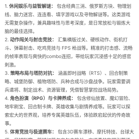
1.
休闲娱乐与益智解谜：
包含经典三消、俄罗斯方块、物理划
线、脑力迷宫、连连看、填字游戏以及寻物解谜等。这类游戏
无需复杂操作，兼具趣味性与思考深度，是日常放松与锻炼大
脑的最佳选择。
2.
动作闯关与射击竞技：
汇集横版过关、硬核动作、街机打
斗、弹幕射击、吃鸡竞技与 FPS 枪战等。精准的打击感、流畅
的帧率表现与爽快的combo连招，带给玩家沉浸感十足的感官
刺激。
3.
策略布局与塔防对抗：
涵盖即时战略（RTS）、回合制策
略、城堡防御、植物塔防、兵种合成与沙盘战争。玩家需要调
兵遣将、制定战术、资源管理，凭借智慧掌控战场局势。
4.
角色扮演（RPG）与卡牌养成：
包含修仙放置、魔幻冒险、
地牢刷宝、回合制卡牌、英雄收集与剧情养成等。玩家可以探
索宏大的世界观，培养专属英雄队伍，体验跌宕起伏的传奇故
事。
5.
体育竞技与极速赛车：
包含3D赛车漂移、摩托特技、台球大