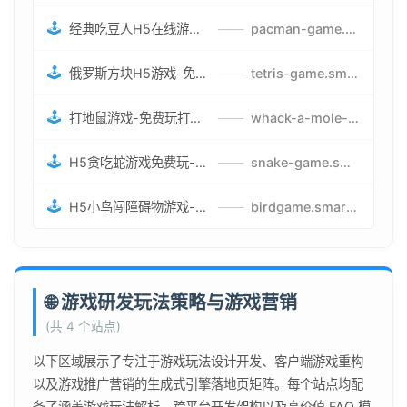
🕹️
经典吃豆人H5在线游戏-5关挑战BOSS机枪决战版吃豆人怪兽游戏
——
pacman-game.smartwatchmanufacturer.cn
🕹️
俄罗斯方块H5游戏-免费获取俄罗斯方块攻略-俄罗斯方块怪兽游戏策略
——
tetris-game.smartwatchmanufacturer.cn
🕹️
打地鼠游戏-免费玩打地鼠H5网页游戏-打地鼠游戏官网
——
whack-a-mole-game.smartwatchmanufacturer.cn
🕹️
H5贪吃蛇游戏免费玩-最好的网页在线贪吃蛇游戏-贪吃蛇H5游戏攻略
——
snake-game.smartwatchmanufacturer.cn
🕹️
H5小鸟闯障碍物游戏-网页在线游戏小鸟闯关
——
birdgame.smartwatchmanufacturer.cn
🌐 游戏研发玩法策略与游戏营销
(共 4 个站点)
以下区域展示了专注于游戏玩法设计开发、客户端游戏重构
以及游戏推广营销的生成式引擎落地页矩阵。每个站点均配
备了涵盖游戏玩法解析、跨平台开发架构以及高价值 FAQ 模