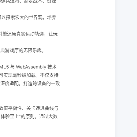
要调兵遣将、制定战术、资源
可以探索宏大的世界观，培养
引擎还原真实运动轨迹，让玩
经典游戏厅的无限乐趣。
 WebAssembly 技术
可实现毫秒级加载。不仅支持
与屏占比的深度适配，打造跨设备的一致
、数值平衡性、关卡递进曲线与
体验至上”的原则。通过大数