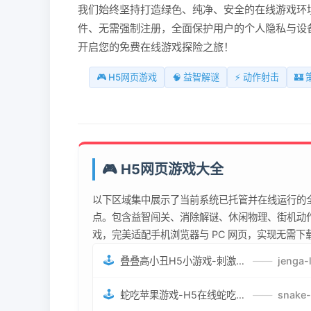
我们始终坚持打造绿色、纯净、安全的在线游戏环境
件、无需强制注册，全面保护用户的个人隐私与设
开启您的免费在线游戏探险之旅！
🎮 H5网页游戏
🧠 益智解谜
⚡ 动作射击
🏰
🎮 H5网页游戏大全
以下区域集中展示了当前系统已托管并在线运行的全
点。包含益智闯关、消除解谜、休闲物理、街机动作
戏，完美适配手机浏览器与 PC 网页，实现无需
🕹️
叠叠高小丑H5小游戏-刺激游戏叠叠高小丑竞技赛-网页在线叠叠高小丑闯关游戏
——
🕹️
蛇吃苹果游戏-H5在线蛇吃苹果网页游戏-有趣休闲游戏
——