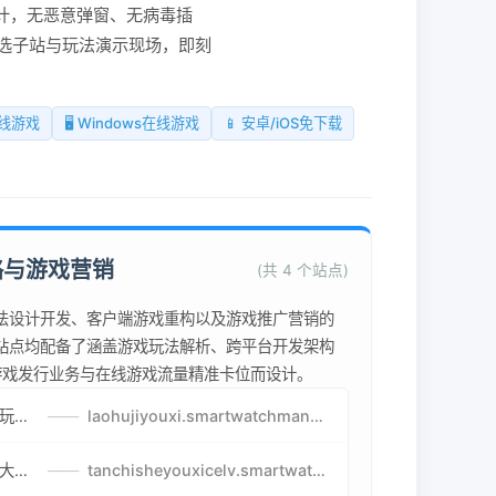
计，无恶意弹窗、无病毒插
选子站与玩法演示现场，即刻
在线游戏
🖥️ Windows在线游戏
📱 安卓/iOS免下载
略与游戏营销
(共 4 个站点)
法设计开发、客户端游戏重构以及游戏推广营销的
站点均配备了涵盖游戏玩法解析、跨平台开发架构
为游戏发行业务与在线游戏流量精准卡位而设计。
老虎机游戏攻略-免费试玩的老虎机游戏-老虎机游戏币兑换方式
——
laohujiyouxi.smartwatchmanufacturer.cn
贪吃蛇游戏策略-让人头大的贪吃蛇游戏-贪吃蛇游戏攻略指南
——
tanchisheyouxicelv.smartwatchmanufacturer.cn