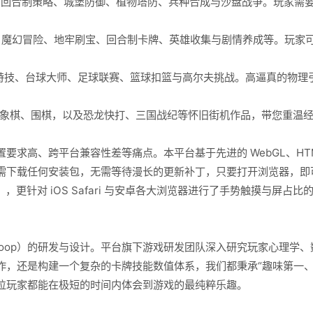
、回合制策略、城堡防御、植物塔防、兵种合成与沙盘战争。玩家需
魔幻冒险、地牢刷宝、回合制卡牌、英雄收集与剧情养成等。玩家
特技、台球大师、足球联赛、篮球扣篮与高尔夫挑战。高逼真的物理
象棋、围棋，以及恐龙快打、三国战纪等怀旧街机作品，带您重温
、跨平台兼容性差等痛点。本平台基于先进的 WebGL、HTML5 与
需下载任何安装包，无需等待漫长的更新补丁，只要打开浏览器，即
, Firefox），更针对 iOS Safari 与安卓各大浏览器进行了手势触摸
 Loop）的研发与设计。平台旗下游戏研发团队深入研究玩家心理学
作，还是构建一个复杂的卡牌技能数值体系，我们都秉承“趣味第一、
位玩家都能在极短的时间内体会到游戏的最纯粹乐趣。