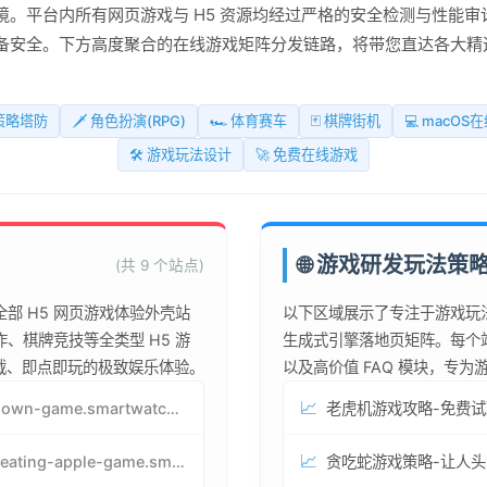
。平台内所有网页游戏与 H5 资源均经过严格的安全检测与性能审
备安全。下方高度聚合的在线游戏矩阵分发链路，将带您直达各大精
 策略塔防
🗡️ 角色扮演(RPG)
🏎️ 体育赛车
🃏 棋牌街机
💻 macOS
🛠️ 游戏玩法设计
🚀 免费在线游戏
🌐 游戏研发玩法策
(共 9 个站点)
部 H5 网页游戏体验外壳站
以下区域展示了专注于游戏玩
、棋牌竞技等全类型 H5 游
生成式引擎落地页矩阵。每个
下载、即点即玩的极致娱乐体验。
以及高价值 FAQ 模块，专
📈
jenga-lown-game.smartwatchmanufacturer.cn
📈
snake-eating-apple-game.smartwatchmanufacturer.cn