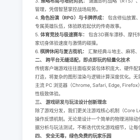
3.
策略布局与塔防对抗：
涵盖即时战略（RTS）
管理，凭借智慧掌控战场局势。
4.
角色扮演（RPG）与卡牌养成：
包含修仙放置、
专属英雄队伍，体验跌宕起伏的传奇故事。
5.
体育竞技与极速赛车：
包含3D赛车漂移、摩托
家切身体验速度与激情的碰撞。
6.
棋牌休闲与复古街机：
汇聚经典斗地主、麻将、
二、 跨平台无缝适配，即点即玩的轻量化技术
传统客户端游戏往往面临安装包体积庞大、硬件配置要求高
打造，将复杂的图形渲染与逻辑计算深度优化。无
主流 PC 浏览器（Chrome, Safari, Edge
性极致体验。
三、 游戏研发与玩法设计创新理念
除了游戏分发，我们更关注游戏核心机制（Core
操作反馈机制。无论是设计一个简单的物理消除动
据分析与玩法测试，不断迭代优化游戏细节，让每
四、 安全无毒，绿色免费的玩家乐园