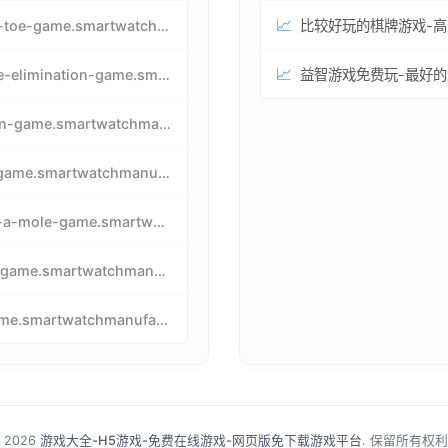
📈
tic-tac-toe-game.smartwatchmanufacturer.cn
📈
particle-elimination-game.smartwatchmanufacturer.cn
pacman-game.smartwatchmanufacturer.cn
tetris-game.smartwatchmanufacturer.cn
whack-a-mole-game.smartwatchmanufacturer.cn
snake-game.smartwatchmanufacturer.cn
birdgame.smartwatchmanufacturer.cn
 2026
游戏大全-H5游戏-免费在线游戏-网页版免下载游戏平台
. 保留所有权