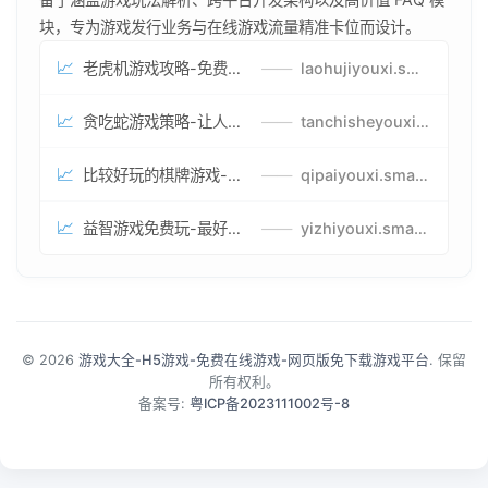
块，专为游戏发行业务与在线游戏流量精准卡位而设计。
📈
老虎机游戏攻略-免费试玩的老虎机游戏-老虎机游戏币兑换方式
——
laohujiyouxi.smartwatchmanufacturer.cn
📈
贪吃蛇游戏策略-让人头大的贪吃蛇游戏-贪吃蛇游戏攻略指南
——
tanchisheyouxicelv.smartwatchmanufacturer.cn
📈
比较好玩的棋牌游戏-高难度棋牌游戏-棋牌游戏到底怎么玩
——
qipaiyouxi.smartwatchmanufacturer.cn
📈
益智游戏免费玩-最好的益智游戏-有趣的益智游戏策略
——
yizhiyouxi.smartwatchmanufacturer.cn
© 2026
游戏大全-H5游戏-免费在线游戏-网页版免下载游戏平台
. 保留
所有权利。
备案号:
粤ICP备2023111002号-8