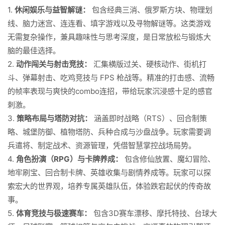
1.
休闲娱乐与益智解谜：
包含经典三消、俄罗斯方块、物理划
线、脑力迷宫、连连看、填字游戏以及寻物解谜等。这类游戏
无需复杂操作，兼具趣味性与思考深度，是日常放松与锻炼大
脑的最佳选择。
2.
动作闯关与射击竞技：
汇集横版过关、硬核动作、街机打
斗、弹幕射击、吃鸡竞技与 FPS 枪战等。精准的打击感、流畅
的帧率表现与爽快的combo连招，带给玩家沉浸感十足的感官
刺激。
3.
策略布局与塔防对抗：
涵盖即时战略（RTS）、回合制策
略、城堡防御、植物塔防、兵种合成与沙盘战争。玩家需要调
兵遣将、制定战术、资源管理，凭借智慧掌控战场局势。
4.
角色扮演（RPG）与卡牌养成：
包含修仙放置、魔幻冒险、
地牢刷宝、回合制卡牌、英雄收集与剧情养成等。玩家可以探
索宏大的世界观，培养专属英雄队伍，体验跌宕起伏的传奇故
事。
5.
体育竞技与极速赛车：
包含3D赛车漂移、摩托特技、台球大