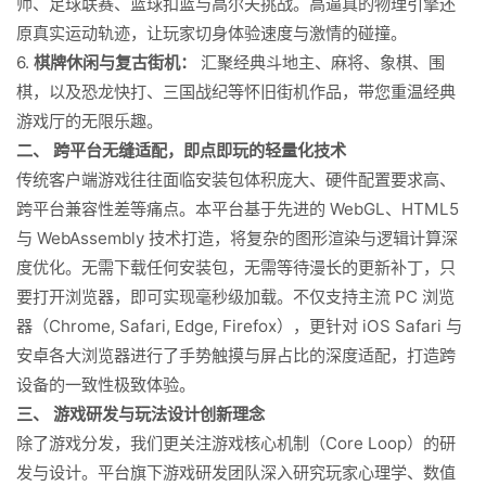
师、足球联赛、篮球扣篮与高尔夫挑战。高逼真的物理引擎还
原真实运动轨迹，让玩家切身体验速度与激情的碰撞。
6.
棋牌休闲与复古街机：
汇聚经典斗地主、麻将、象棋、围
棋，以及恐龙快打、三国战纪等怀旧街机作品，带您重温经典
游戏厅的无限乐趣。
二、 跨平台无缝适配，即点即玩的轻量化技术
传统客户端游戏往往面临安装包体积庞大、硬件配置要求高、
跨平台兼容性差等痛点。本平台基于先进的 WebGL、HTML5
与 WebAssembly 技术打造，将复杂的图形渲染与逻辑计算深
度优化。无需下载任何安装包，无需等待漫长的更新补丁，只
要打开浏览器，即可实现毫秒级加载。不仅支持主流 PC 浏览
器（Chrome, Safari, Edge, Firefox），更针对 iOS Safari 与
安卓各大浏览器进行了手势触摸与屏占比的深度适配，打造跨
设备的一致性极致体验。
三、 游戏研发与玩法设计创新理念
除了游戏分发，我们更关注游戏核心机制（Core Loop）的研
发与设计。平台旗下游戏研发团队深入研究玩家心理学、数值