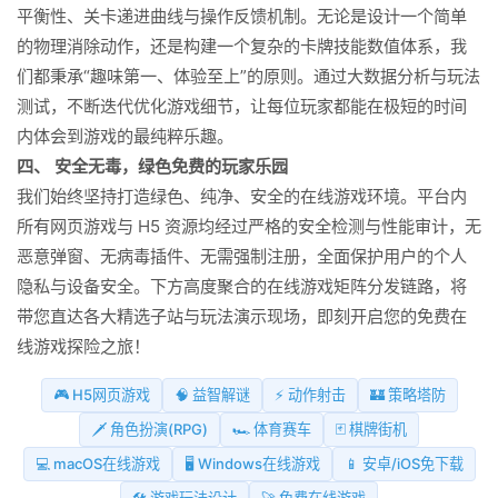
平衡性、关卡递进曲线与操作反馈机制。无论是设计一个简单
的物理消除动作，还是构建一个复杂的卡牌技能数值体系，我
们都秉承“趣味第一、体验至上”的原则。通过大数据分析与玩法
测试，不断迭代优化游戏细节，让每位玩家都能在极短的时间
内体会到游戏的最纯粹乐趣。
四、 安全无毒，绿色免费的玩家乐园
我们始终坚持打造绿色、纯净、安全的在线游戏环境。平台内
所有网页游戏与 H5 资源均经过严格的安全检测与性能审计，无
恶意弹窗、无病毒插件、无需强制注册，全面保护用户的个人
隐私与设备安全。下方高度聚合的在线游戏矩阵分发链路，将
带您直达各大精选子站与玩法演示现场，即刻开启您的免费在
线游戏探险之旅！
🎮 H5网页游戏
🧠 益智解谜
⚡ 动作射击
🏰 策略塔防
🗡️ 角色扮演(RPG)
🏎️ 体育赛车
🃏 棋牌街机
💻 macOS在线游戏
🖥️ Windows在线游戏
📱 安卓/iOS免下载