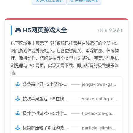
🛠️ 游戏玩法设计
🚀 免费在线游戏
🎮 H5网页游戏大全
(共 9 个站点)
以下区域集中展示了当前系统已托管并在线运行的全部 H5
网页游戏体验外壳站点。包含益智闯关、消除解谜、休闲物
理、街机动作、棋牌竞技等全类型 H5 游戏，完美适配手机
浏览器与 PC 网页，实现无需下载、即点即玩的极致娱乐体
验。
🕹️
叠叠高小丑H5小游戏-刺激游戏叠叠高小丑竞技赛-网页在线叠叠高小丑闯关游戏
——
jenga-lown-game.smartwatchmanufacturer.cn
🕹️
蛇吃苹果游戏-H5在线蛇吃苹果网页游戏-有趣休闲游戏
——
snake-eating-apple-game.smartwatchmanufacturer.cn
🕹️
极井字棋游戏-H5井字棋免费游戏-在线闯关变身超人打怪兽井字棋游戏
——
tic-tac-toe-game.smartwatchmanufacturer.cn
🕹️
极简解压粒子消除游戏-免费H5粒子消除在线游戏
——
particle-elimination-game.smartwatchmanufacturer.cn