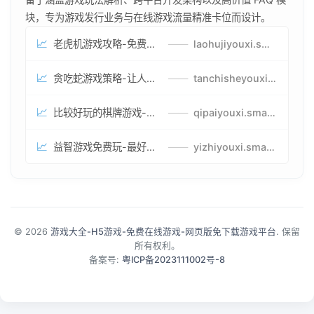
块，专为游戏发行业务与在线游戏流量精准卡位而设计。
📈
老虎机游戏攻略-免费试玩的老虎机游戏-老虎机游戏币兑换方式
——
laohujiyouxi.smartwatchmanufacturer.cn
📈
贪吃蛇游戏策略-让人头大的贪吃蛇游戏-贪吃蛇游戏攻略指南
——
tanchisheyouxicelv.smartwatchmanufacturer.cn
📈
比较好玩的棋牌游戏-高难度棋牌游戏-棋牌游戏到底怎么玩
——
qipaiyouxi.smartwatchmanufacturer.cn
📈
益智游戏免费玩-最好的益智游戏-有趣的益智游戏策略
——
yizhiyouxi.smartwatchmanufacturer.cn
© 2026
游戏大全-H5游戏-免费在线游戏-网页版免下载游戏平台
. 保留
所有权利。
备案号:
粤ICP备2023111002号-8