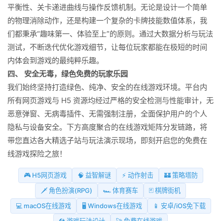
平衡性、关卡递进曲线与操作反馈机制。无论是设计一个简单
的物理消除动作，还是构建一个复杂的卡牌技能数值体系，我
们都秉承“趣味第一、体验至上”的原则。通过大数据分析与玩法
测试，不断迭代优化游戏细节，让每位玩家都能在极短的时间
内体会到游戏的最纯粹乐趣。
四、 安全无毒，绿色免费的玩家乐园
我们始终坚持打造绿色、纯净、安全的在线游戏环境。平台内
所有网页游戏与 H5 资源均经过严格的安全检测与性能审计，无
恶意弹窗、无病毒插件、无需强制注册，全面保护用户的个人
隐私与设备安全。下方高度聚合的在线游戏矩阵分发链路，将
带您直达各大精选子站与玩法演示现场，即刻开启您的免费在
线游戏探险之旅！
🎮 H5网页游戏
🧠 益智解谜
⚡ 动作射击
🏰 策略塔防
🗡️ 角色扮演(RPG)
🏎️ 体育赛车
🃏 棋牌街机
💻 macOS在线游戏
🖥️ Windows在线游戏
📱 安卓/iOS免下载