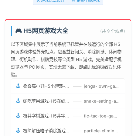
🛠️ 游戏玩法设计
🚀 免费在线游戏
🎮 H5网页游戏大全
(共 9 个站点)
以下区域集中展示了当前系统已托管并在线运行的全部 H5
网页游戏体验外壳站点。包含益智闯关、消除解谜、休闲物
理、街机动作、棋牌竞技等全类型 H5 游戏，完美适配手机
浏览器与 PC 网页，实现无需下载、即点即玩的极致娱乐体
验。
🕹️
叠叠高小丑H5小游戏-刺激游戏叠叠高小丑竞技赛-网页在线叠叠高小丑闯关游戏
——
jenga-lown-game.smartwatchmanufacturer.cn
🕹️
蛇吃苹果游戏-H5在线蛇吃苹果网页游戏-有趣休闲游戏
——
snake-eating-apple-game.smartwatchmanufacturer.cn
🕹️
极井字棋游戏-H5井字棋免费游戏-在线闯关变身超人打怪兽井字棋游戏
——
tic-tac-toe-game.smartwatchmanufacturer.cn
🕹️
极简解压粒子消除游戏-免费H5粒子消除在线游戏
——
particle-elimination-game.smartwatchmanufacturer.cn