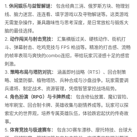
1.
休闲娱乐与益智解谜：
包含经典三消、俄罗斯方块、物理划
线、脑力迷宫、连连看、填字游戏以及寻物解谜等。这类游戏
无需复杂操作，兼具趣味性与思考深度，是日常放松与锻炼大
脑的最佳选择。
2.
动作闯关与射击竞技：
汇集横版过关、硬核动作、街机打
斗、弹幕射击、吃鸡竞技与 FPS 枪战等。精准的打击感、流畅
的帧率表现与爽快的combo连招，带给玩家沉浸感十足的感官
刺激。
3.
策略布局与塔防对抗：
涵盖即时战略（RTS）、回合制策
略、城堡防御、植物塔防、兵种合成与沙盘战争。玩家需要调
兵遣将、制定战术、资源管理，凭借智慧掌控战场局势。
4.
角色扮演（RPG）与卡牌养成：
包含修仙放置、魔幻冒险、
地牢刷宝、回合制卡牌、英雄收集与剧情养成等。玩家可以探
索宏大的世界观，培养专属英雄队伍，体验跌宕起伏的传奇故
事。
5.
体育竞技与极速赛车：
包含3D赛车漂移、摩托特技、台球大