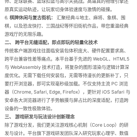
师、足球联赛、篮球扣篮与高尔夫挑战。高逼真的物理引擎还
原真实运动轨迹，让玩家切身体验速度与激情的碰撞。
6.
棋牌休闲与复古街机：
汇聚经典斗地主、麻将、象棋、围
棋，以及恐龙快打、三国战纪等怀旧街机作品，带您重温经典
游戏厅的无限乐趣。
二、 跨平台无缝适配，即点即玩的轻量化技术
传统客户端游戏往往面临安装包体积庞大、硬件配置要求高、
跨平台兼容性差等痛点。本平台基于先进的 WebGL、HTML5
与 WebAssembly 技术打造，将复杂的图形渲染与逻辑计算深
度优化。无需下载任何安装包，无需等待漫长的更新补丁，只
要打开浏览器，即可实现毫秒级加载。不仅支持主流 PC 浏览
器（Chrome, Safari, Edge, Firefox），更针对 iOS Safari 与
安卓各大浏览器进行了手势触摸与屏占比的深度适配，打造跨
设备的一致性极致体验。
三、 游戏研发与玩法设计创新理念
除了游戏分发，我们更关注游戏核心机制（Core Loop）的研
发与设计。平台旗下游戏研发团队深入研究玩家心理学、数值