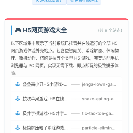
🛠️ 游戏玩法设计
🚀 免费在线游戏
🎮 H5网页游戏大全
(共 9 个站点)
以下区域集中展示了当前系统已托管并在线运行的全部 H5
网页游戏体验外壳站点。包含益智闯关、消除解谜、休闲物
理、街机动作、棋牌竞技等全类型 H5 游戏，完美适配手机
浏览器与 PC 网页，实现无需下载、即点即玩的极致娱乐体
验。
🕹️
叠叠高小丑H5小游戏-刺激游戏叠叠高小丑竞技赛-网页在线叠叠高小丑闯关游戏
——
jenga-lown-game.smartwatchmanufacturer.cn
🕹️
蛇吃苹果游戏-H5在线蛇吃苹果网页游戏-有趣休闲游戏
——
snake-eating-apple-game.smartwatchmanufacturer.cn
🕹️
极井字棋游戏-H5井字棋免费游戏-在线闯关变身超人打怪兽井字棋游戏
——
tic-tac-toe-game.smartwatchmanufacturer.cn
🕹️
极简解压粒子消除游戏-免费H5粒子消除在线游戏
——
particle-elimination-game.smartwatchmanufacturer.cn