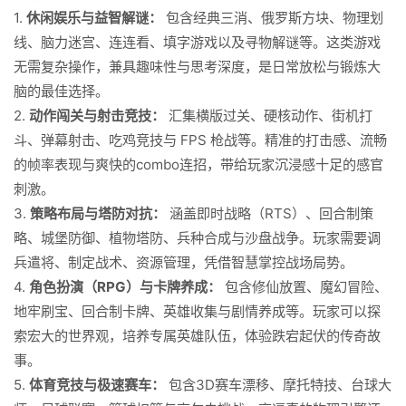
1.
休闲娱乐与益智解谜：
包含经典三消、俄罗斯方块、物理划
线、脑力迷宫、连连看、填字游戏以及寻物解谜等。这类游戏
无需复杂操作，兼具趣味性与思考深度，是日常放松与锻炼大
脑的最佳选择。
2.
动作闯关与射击竞技：
汇集横版过关、硬核动作、街机打
斗、弹幕射击、吃鸡竞技与 FPS 枪战等。精准的打击感、流畅
的帧率表现与爽快的combo连招，带给玩家沉浸感十足的感官
刺激。
3.
策略布局与塔防对抗：
涵盖即时战略（RTS）、回合制策
略、城堡防御、植物塔防、兵种合成与沙盘战争。玩家需要调
兵遣将、制定战术、资源管理，凭借智慧掌控战场局势。
4.
角色扮演（RPG）与卡牌养成：
包含修仙放置、魔幻冒险、
地牢刷宝、回合制卡牌、英雄收集与剧情养成等。玩家可以探
索宏大的世界观，培养专属英雄队伍，体验跌宕起伏的传奇故
事。
5.
体育竞技与极速赛车：
包含3D赛车漂移、摩托特技、台球大