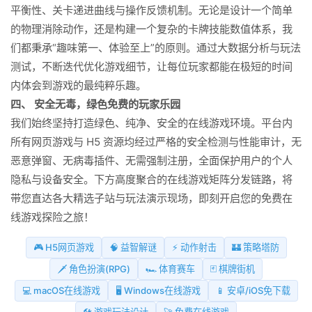
平衡性、关卡递进曲线与操作反馈机制。无论是设计一个简单
的物理消除动作，还是构建一个复杂的卡牌技能数值体系，我
们都秉承“趣味第一、体验至上”的原则。通过大数据分析与玩法
测试，不断迭代优化游戏细节，让每位玩家都能在极短的时间
内体会到游戏的最纯粹乐趣。
四、 安全无毒，绿色免费的玩家乐园
我们始终坚持打造绿色、纯净、安全的在线游戏环境。平台内
所有网页游戏与 H5 资源均经过严格的安全检测与性能审计，无
恶意弹窗、无病毒插件、无需强制注册，全面保护用户的个人
隐私与设备安全。下方高度聚合的在线游戏矩阵分发链路，将
带您直达各大精选子站与玩法演示现场，即刻开启您的免费在
线游戏探险之旅！
🎮 H5网页游戏
🧠 益智解谜
⚡ 动作射击
🏰 策略塔防
🗡️ 角色扮演(RPG)
🏎️ 体育赛车
🃏 棋牌街机
💻 macOS在线游戏
🖥️ Windows在线游戏
📱 安卓/iOS免下载