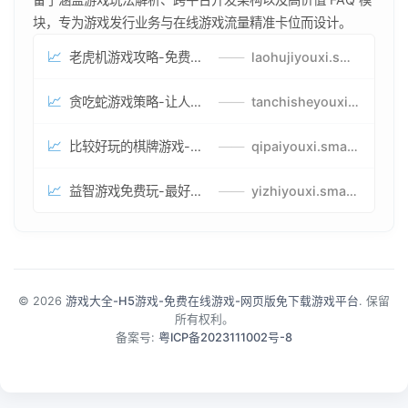
块，专为游戏发行业务与在线游戏流量精准卡位而设计。
📈
老虎机游戏攻略-免费试玩的老虎机游戏-老虎机游戏币兑换方式
——
laohujiyouxi.smartwatchmanufacturer.cn
📈
贪吃蛇游戏策略-让人头大的贪吃蛇游戏-贪吃蛇游戏攻略指南
——
tanchisheyouxicelv.smartwatchmanufacturer.cn
📈
比较好玩的棋牌游戏-高难度棋牌游戏-棋牌游戏到底怎么玩
——
qipaiyouxi.smartwatchmanufacturer.cn
📈
益智游戏免费玩-最好的益智游戏-有趣的益智游戏策略
——
yizhiyouxi.smartwatchmanufacturer.cn
© 2026
游戏大全-H5游戏-免费在线游戏-网页版免下载游戏平台
. 保留
所有权利。
备案号:
粤ICP备2023111002号-8