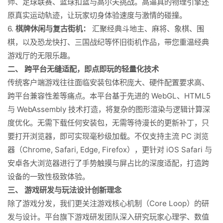
师、足球联赛、篮球扣篮与高尔夫挑战。高逼真的物理引擎还
原真实运动轨迹，让玩家切身体验速度与激情的碰撞。
6.
棋牌休闲与复古街机：
汇聚经典斗地主、麻将、象棋、围
棋，以及恐龙快打、三国战纪等怀旧街机作品，带您重温经典
游戏厅的无限乐趣。
二、 跨平台无缝适配，即点即玩的轻量化技术
传统客户端游戏往往面临安装包体积庞大、硬件配置要求高、
跨平台兼容性差等痛点。本平台基于先进的 WebGL、HTML5
与 WebAssembly 技术打造，将复杂的图形渲染与逻辑计算深
度优化。无需下载任何安装包，无需等待漫长的更新补丁，只
要打开浏览器，即可实现毫秒级加载。不仅支持主流 PC 浏览
器（Chrome, Safari, Edge, Firefox），更针对 iOS Safari 与
安卓各大浏览器进行了手势触摸与屏占比的深度适配，打造跨
设备的一致性极致体验。
三、 游戏研发与玩法设计创新理念
除了游戏分发，我们更关注游戏核心机制（Core Loop）的研
发与设计。平台旗下游戏研发团队深入研究玩家心理学、数值