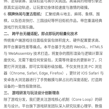
师、足球联赛、篮球扣篮与高尔夫挑战。高逼真的物理引擎还
原真实运动轨迹，让玩家切身体验速度与激情的碰撞。
6.
棋牌休闲与复古街机：
汇聚经典斗地主、麻将、象棋、围
棋，以及恐龙快打、三国战纪等怀旧街机作品，带您重温经典
游戏厅的无限乐趣。
二、 跨平台无缝适配，即点即玩的轻量化技术
传统客户端游戏往往面临安装包体积庞大、硬件配置要求高、
跨平台兼容性差等痛点。本平台基于先进的 WebGL、HTML5
与 WebAssembly 技术打造，将复杂的图形渲染与逻辑计算深
度优化。无需下载任何安装包，无需等待漫长的更新补丁，只
要打开浏览器，即可实现毫秒级加载。不仅支持主流 PC 浏览
器（Chrome, Safari, Edge, Firefox），更针对 iOS Safari 与
安卓各大浏览器进行了手势触摸与屏占比的深度适配，打造跨
设备的一致性极致体验。
三、 游戏研发与玩法设计创新理念
除了游戏分发，我们更关注游戏核心机制（Core Loop）的研
发与设计。平台旗下游戏研发团队深入研究玩家心理学、数值