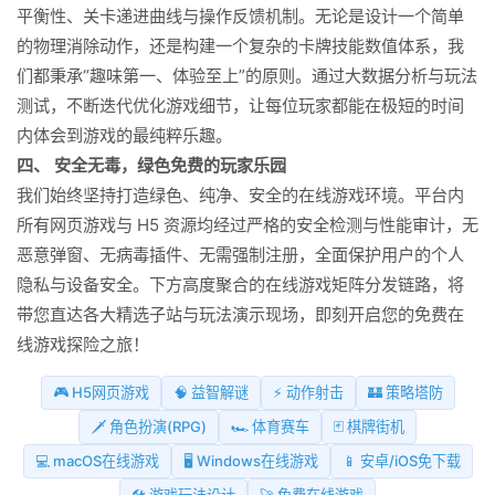
平衡性、关卡递进曲线与操作反馈机制。无论是设计一个简单
的物理消除动作，还是构建一个复杂的卡牌技能数值体系，我
们都秉承“趣味第一、体验至上”的原则。通过大数据分析与玩法
测试，不断迭代优化游戏细节，让每位玩家都能在极短的时间
内体会到游戏的最纯粹乐趣。
四、 安全无毒，绿色免费的玩家乐园
我们始终坚持打造绿色、纯净、安全的在线游戏环境。平台内
所有网页游戏与 H5 资源均经过严格的安全检测与性能审计，无
恶意弹窗、无病毒插件、无需强制注册，全面保护用户的个人
隐私与设备安全。下方高度聚合的在线游戏矩阵分发链路，将
带您直达各大精选子站与玩法演示现场，即刻开启您的免费在
线游戏探险之旅！
🎮 H5网页游戏
🧠 益智解谜
⚡ 动作射击
🏰 策略塔防
🗡️ 角色扮演(RPG)
🏎️ 体育赛车
🃏 棋牌街机
💻 macOS在线游戏
🖥️ Windows在线游戏
📱 安卓/iOS免下载