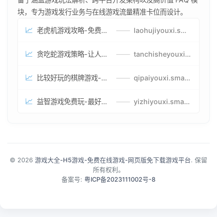
块，专为游戏发行业务与在线游戏流量精准卡位而设计。
📈
老虎机游戏攻略-免费试玩的老虎机游戏-老虎机游戏币兑换方式
——
laohujiyouxi.smartwatchmanufacturer.cn
📈
贪吃蛇游戏策略-让人头大的贪吃蛇游戏-贪吃蛇游戏攻略指南
——
tanchisheyouxicelv.smartwatchmanufacturer.cn
📈
比较好玩的棋牌游戏-高难度棋牌游戏-棋牌游戏到底怎么玩
——
qipaiyouxi.smartwatchmanufacturer.cn
📈
益智游戏免费玩-最好的益智游戏-有趣的益智游戏策略
——
yizhiyouxi.smartwatchmanufacturer.cn
© 2026
游戏大全-H5游戏-免费在线游戏-网页版免下载游戏平台
. 保留
所有权利。
备案号:
粤ICP备2023111002号-8