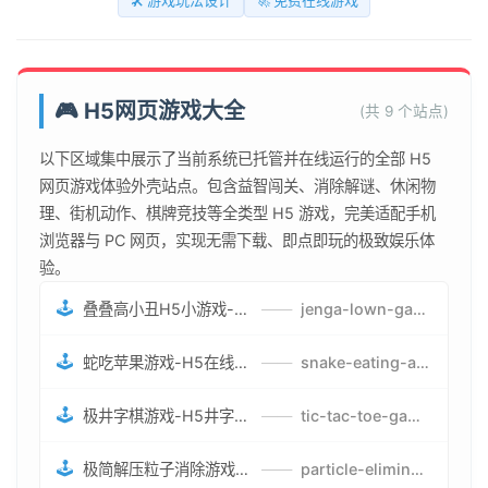
🛠️ 游戏玩法设计
🚀 免费在线游戏
🎮 H5网页游戏大全
(共 9 个站点)
以下区域集中展示了当前系统已托管并在线运行的全部 H5
网页游戏体验外壳站点。包含益智闯关、消除解谜、休闲物
理、街机动作、棋牌竞技等全类型 H5 游戏，完美适配手机
浏览器与 PC 网页，实现无需下载、即点即玩的极致娱乐体
验。
🕹️
叠叠高小丑H5小游戏-刺激游戏叠叠高小丑竞技赛-网页在线叠叠高小丑闯关游戏
——
jenga-lown-game.smartwatchmanufacturer.cn
🕹️
蛇吃苹果游戏-H5在线蛇吃苹果网页游戏-有趣休闲游戏
——
snake-eating-apple-game.smartwatchmanufacturer.cn
🕹️
极井字棋游戏-H5井字棋免费游戏-在线闯关变身超人打怪兽井字棋游戏
——
tic-tac-toe-game.smartwatchmanufacturer.cn
🕹️
极简解压粒子消除游戏-免费H5粒子消除在线游戏
——
particle-elimination-game.smartwatchmanufacturer.cn