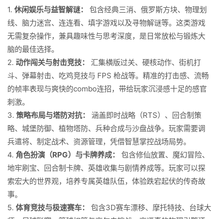
1.
休闲娱乐与益智解谜：
包含经典三消、俄罗斯方块、物理划
线、脑力迷宫、连连看、填字游戏以及寻物解谜等。这类游戏
无需复杂操作，兼具趣味性与思考深度，是日常放松与锻炼大
脑的最佳选择。
2.
动作闯关与射击竞技：
汇集横版过关、硬核动作、街机打
斗、弹幕射击、吃鸡竞技与 FPS 枪战等。精准的打击感、流畅
的帧率表现与爽快的combo连招，带给玩家沉浸感十足的感官
刺激。
3.
策略布局与塔防对抗：
涵盖即时战略（RTS）、回合制策
略、城堡防御、植物塔防、兵种合成与沙盘战争。玩家需要调
兵遣将、制定战术、资源管理，凭借智慧掌控战场局势。
4.
角色扮演（RPG）与卡牌养成：
包含修仙放置、魔幻冒险、
地牢刷宝、回合制卡牌、英雄收集与剧情养成等。玩家可以探
索宏大的世界观，培养专属英雄队伍，体验跌宕起伏的传奇故
事。
5.
体育竞技与极速赛车：
包含3D赛车漂移、摩托特技、台球大