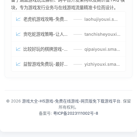
块，专为游戏发行业务与在线游戏流量精准卡位而设计。
📈
老虎机游戏攻略-免费试玩的老虎机游戏-老虎机游戏币兑换方式
——
laohujiyouxi.smartwatchmanufacturer.cn
📈
贪吃蛇游戏策略-让人头大的贪吃蛇游戏-贪吃蛇游戏攻略指南
——
tanchisheyouxicelv.smartwatchmanufacturer.cn
📈
比较好玩的棋牌游戏-高难度棋牌游戏-棋牌游戏到底怎么玩
——
qipaiyouxi.smartwatchmanufacturer.cn
📈
益智游戏免费玩-最好的益智游戏-有趣的益智游戏策略
——
yizhiyouxi.smartwatchmanufacturer.cn
© 2026
游戏大全-H5游戏-免费在线游戏-网页版免下载游戏平台
. 保留
所有权利。
备案号:
粤ICP备2023111002号-8