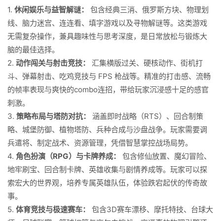
1.
休闲娱乐与益智解谜：
包含经典三消、俄罗斯方块、物理划
线、脑力迷宫、连连看、填字游戏以及寻物解谜等。这类游戏
无需复杂操作，兼具趣味性与思考深度，是日常放松与锻炼大
脑的最佳选择。
2.
动作闯关与射击竞技：
汇集横版过关、硬核动作、街机打
斗、弹幕射击、吃鸡竞技与 FPS 枪战等。精准的打击感、流畅
的帧率表现与爽快的combo连招，带给玩家沉浸感十足的感官
刺激。
3.
策略布局与塔防对抗：
涵盖即时战略（RTS）、回合制策
略、城堡防御、植物塔防、兵种合成与沙盘战争。玩家需要调
兵遣将、制定战术、资源管理，凭借智慧掌控战场局势。
4.
角色扮演（RPG）与卡牌养成：
包含修仙放置、魔幻冒险、
地牢刷宝、回合制卡牌、英雄收集与剧情养成等。玩家可以探
索宏大的世界观，培养专属英雄队伍，体验跌宕起伏的传奇故
事。
5.
体育竞技与极速赛车：
包含3D赛车漂移、摩托特技、台球大