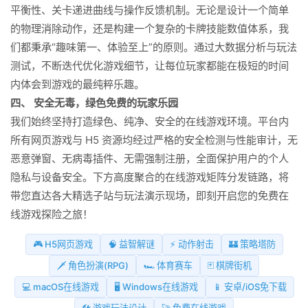
平衡性、关卡递进曲线与操作反馈机制。无论是设计一个简单
的物理消除动作，还是构建一个复杂的卡牌技能数值体系，我
们都秉承“趣味第一、体验至上”的原则。通过大数据分析与玩法
测试，不断迭代优化游戏细节，让每位玩家都能在极短的时间
内体会到游戏的最纯粹乐趣。
四、 安全无毒，绿色免费的玩家乐园
我们始终坚持打造绿色、纯净、安全的在线游戏环境。平台内
所有网页游戏与 H5 资源均经过严格的安全检测与性能审计，无
恶意弹窗、无病毒插件、无需强制注册，全面保护用户的个人
隐私与设备安全。下方高度聚合的在线游戏矩阵分发链路，将
带您直达各大精选子站与玩法演示现场，即刻开启您的免费在
线游戏探险之旅！
🎮 H5网页游戏
🧠 益智解谜
⚡ 动作射击
🏰 策略塔防
🗡️ 角色扮演(RPG)
🏎️ 体育赛车
🃏 棋牌街机
💻 macOS在线游戏
🖥️ Windows在线游戏
📱 安卓/iOS免下载