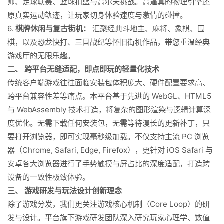
师、足球联赛、篮球扣篮与高尔夫挑战。高逼真的物理引擎还
原真实运动轨迹，让玩家切身体验速度与激情的碰撞。
6.
棋牌休闲与复古街机：
汇聚经典斗地主、麻将、象棋、围
棋，以及恐龙快打、三国战纪等怀旧街机作品，带您重温经典
游戏厅的无限乐趣。
二、 跨平台无缝适配，即点即玩的轻量化技术
传统客户端游戏往往面临安装包体积庞大、硬件配置要求高、
跨平台兼容性差等痛点。本平台基于先进的 WebGL、HTML5
与 WebAssembly 技术打造，将复杂的图形渲染与逻辑计算深
度优化。无需下载任何安装包，无需等待漫长的更新补丁，只
要打开浏览器，即可实现毫秒级加载。不仅支持主流 PC 浏览
器（Chrome, Safari, Edge, Firefox），更针对 iOS Safari 与
安卓各大浏览器进行了手势触摸与屏占比的深度适配，打造跨
设备的一致性极致体验。
三、 游戏研发与玩法设计创新理念
除了游戏分发，我们更关注游戏核心机制（Core Loop）的研
发与设计。平台旗下游戏研发团队深入研究玩家心理学、数值