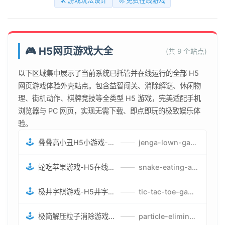
🛠️ 游戏玩法设计
🚀 免费在线游戏
🎮 H5网页游戏大全
(共 9 个站点)
以下区域集中展示了当前系统已托管并在线运行的全部 H5
网页游戏体验外壳站点。包含益智闯关、消除解谜、休闲物
理、街机动作、棋牌竞技等全类型 H5 游戏，完美适配手机
浏览器与 PC 网页，实现无需下载、即点即玩的极致娱乐体
验。
🕹️
叠叠高小丑H5小游戏-刺激游戏叠叠高小丑竞技赛-网页在线叠叠高小丑闯关游戏
——
jenga-lown-game.smartwatchmanufacturer.cn
🕹️
蛇吃苹果游戏-H5在线蛇吃苹果网页游戏-有趣休闲游戏
——
snake-eating-apple-game.smartwatchmanufacturer.cn
🕹️
极井字棋游戏-H5井字棋免费游戏-在线闯关变身超人打怪兽井字棋游戏
——
tic-tac-toe-game.smartwatchmanufacturer.cn
🕹️
极简解压粒子消除游戏-免费H5粒子消除在线游戏
——
particle-elimination-game.smartwatchmanufacturer.cn