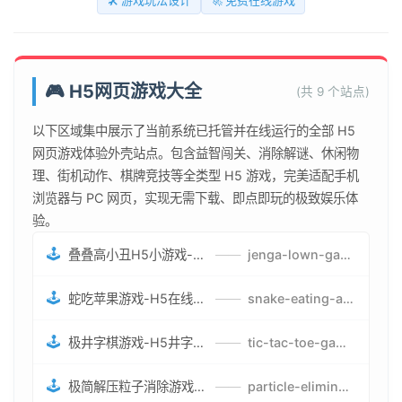
🛠️ 游戏玩法设计
🚀 免费在线游戏
🎮 H5网页游戏大全
(共 9 个站点)
以下区域集中展示了当前系统已托管并在线运行的全部 H5
网页游戏体验外壳站点。包含益智闯关、消除解谜、休闲物
理、街机动作、棋牌竞技等全类型 H5 游戏，完美适配手机
浏览器与 PC 网页，实现无需下载、即点即玩的极致娱乐体
验。
🕹️
叠叠高小丑H5小游戏-刺激游戏叠叠高小丑竞技赛-网页在线叠叠高小丑闯关游戏
——
jenga-lown-game.smartwatchmanufacturer.cn
🕹️
蛇吃苹果游戏-H5在线蛇吃苹果网页游戏-有趣休闲游戏
——
snake-eating-apple-game.smartwatchmanufacturer.cn
🕹️
极井字棋游戏-H5井字棋免费游戏-在线闯关变身超人打怪兽井字棋游戏
——
tic-tac-toe-game.smartwatchmanufacturer.cn
🕹️
极简解压粒子消除游戏-免费H5粒子消除在线游戏
——
particle-elimination-game.smartwatchmanufacturer.cn