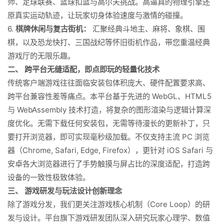
师、足球联赛、篮球扣篮与高尔夫挑战。高逼真的物理引擎还
原真实运动轨迹，让玩家切身体验速度与激情的碰撞。
6.
棋牌休闲与复古街机：
汇聚经典斗地主、麻将、象棋、围
棋，以及恐龙快打、三国战纪等怀旧街机作品，带您重温经典
游戏厅的无限乐趣。
二、 跨平台无缝适配，即点即玩的轻量化技术
传统客户端游戏往往面临安装包体积庞大、硬件配置要求高、
跨平台兼容性差等痛点。本平台基于先进的 WebGL、HTML5
与 WebAssembly 技术打造，将复杂的图形渲染与逻辑计算深
度优化。无需下载任何安装包，无需等待漫长的更新补丁，只
要打开浏览器，即可实现毫秒级加载。不仅支持主流 PC 浏览
器（Chrome, Safari, Edge, Firefox），更针对 iOS Safari 与
安卓各大浏览器进行了手势触摸与屏占比的深度适配，打造跨
设备的一致性极致体验。
三、 游戏研发与玩法设计创新理念
除了游戏分发，我们更关注游戏核心机制（Core Loop）的研
发与设计。平台旗下游戏研发团队深入研究玩家心理学、数值