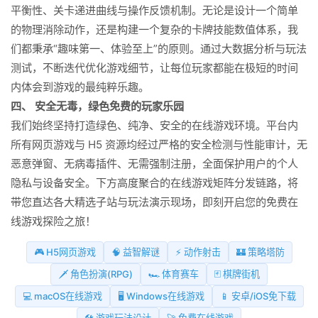
平衡性、关卡递进曲线与操作反馈机制。无论是设计一个简单
的物理消除动作，还是构建一个复杂的卡牌技能数值体系，我
们都秉承“趣味第一、体验至上”的原则。通过大数据分析与玩法
测试，不断迭代优化游戏细节，让每位玩家都能在极短的时间
内体会到游戏的最纯粹乐趣。
四、 安全无毒，绿色免费的玩家乐园
我们始终坚持打造绿色、纯净、安全的在线游戏环境。平台内
所有网页游戏与 H5 资源均经过严格的安全检测与性能审计，无
恶意弹窗、无病毒插件、无需强制注册，全面保护用户的个人
隐私与设备安全。下方高度聚合的在线游戏矩阵分发链路，将
带您直达各大精选子站与玩法演示现场，即刻开启您的免费在
线游戏探险之旅！
🎮 H5网页游戏
🧠 益智解谜
⚡ 动作射击
🏰 策略塔防
🗡️ 角色扮演(RPG)
🏎️ 体育赛车
🃏 棋牌街机
💻 macOS在线游戏
🖥️ Windows在线游戏
📱 安卓/iOS免下载