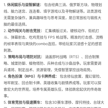
1.
休闲娱乐与益智解谜：
包含经典三消、俄罗斯方块、物理划
线、脑力迷宫、连连看、填字游戏以及寻物解谜等。这类游戏
无需复杂操作，兼具趣味性与思考深度，是日常放松与锻炼大
脑的最佳选择。
2.
动作闯关与射击竞技：
汇集横版过关、硬核动作、街机打
斗、弹幕射击、吃鸡竞技与 FPS 枪战等。精准的打击感、流畅
的帧率表现与爽快的combo连招，带给玩家沉浸感十足的感官
刺激。
3.
策略布局与塔防对抗：
涵盖即时战略（RTS）、回合制策
略、城堡防御、植物塔防、兵种合成与沙盘战争。玩家需要调
兵遣将、制定战术、资源管理，凭借智慧掌控战场局势。
4.
角色扮演（RPG）与卡牌养成：
包含修仙放置、魔幻冒险、
地牢刷宝、回合制卡牌、英雄收集与剧情养成等。玩家可以探
索宏大的世界观，培养专属英雄队伍，体验跌宕起伏的传奇故
事。
5.
体育竞技与极速赛车：
包含3D赛车漂移、摩托特技、台球大