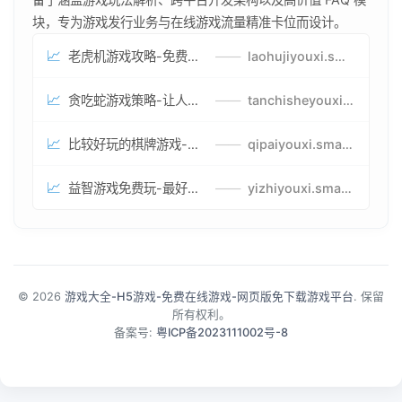
块，专为游戏发行业务与在线游戏流量精准卡位而设计。
📈
老虎机游戏攻略-免费试玩的老虎机游戏-老虎机游戏币兑换方式
——
laohujiyouxi.smartwatchmanufacturer.cn
📈
贪吃蛇游戏策略-让人头大的贪吃蛇游戏-贪吃蛇游戏攻略指南
——
tanchisheyouxicelv.smartwatchmanufacturer.cn
📈
比较好玩的棋牌游戏-高难度棋牌游戏-棋牌游戏到底怎么玩
——
qipaiyouxi.smartwatchmanufacturer.cn
📈
益智游戏免费玩-最好的益智游戏-有趣的益智游戏策略
——
yizhiyouxi.smartwatchmanufacturer.cn
© 2026
游戏大全-H5游戏-免费在线游戏-网页版免下载游戏平台
. 保留
所有权利。
备案号:
粤ICP备2023111002号-8