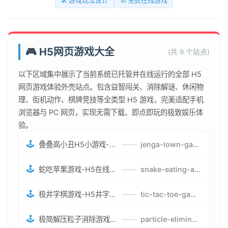
🛠️ 游戏玩法设计
🚀 免费在线游戏
🎮 H5网页游戏大全
(共 9 个站点)
以下区域集中展示了当前系统已托管并在线运行的全部 H5
网页游戏体验外壳站点。包含益智闯关、消除解谜、休闲物
理、街机动作、棋牌竞技等全类型 H5 游戏，完美适配手机
浏览器与 PC 网页，实现无需下载、即点即玩的极致娱乐体
验。
🕹️
叠叠高小丑H5小游戏-刺激游戏叠叠高小丑竞技赛-网页在线叠叠高小丑闯关游戏
——
jenga-lown-game.smartwatchmanufacturer.cn
🕹️
蛇吃苹果游戏-H5在线蛇吃苹果网页游戏-有趣休闲游戏
——
snake-eating-apple-game.smartwatchmanufacturer.cn
🕹️
极井字棋游戏-H5井字棋免费游戏-在线闯关变身超人打怪兽井字棋游戏
——
tic-tac-toe-game.smartwatchmanufacturer.cn
🕹️
极简解压粒子消除游戏-免费H5粒子消除在线游戏
——
particle-elimination-game.smartwatchmanufacturer.cn