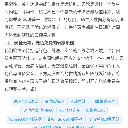
平衡性、关卡递进曲线与操作反馈机制。无论是设计一个简单
的物理消除动作，还是构建一个复杂的卡牌技能数值体系，我
们都秉承“趣味第一、体验至上”的原则。通过大数据分析与玩法
测试，不断迭代优化游戏细节，让每位玩家都能在极短的时间
内体会到游戏的最纯粹乐趣。
四、 安全无毒，绿色免费的玩家乐园
我们始终坚持打造绿色、纯净、安全的在线游戏环境。平台内
所有网页游戏与 H5 资源均经过严格的安全检测与性能审计，无
恶意弹窗、无病毒插件、无需强制注册，全面保护用户的个人
隐私与设备安全。下方高度聚合的在线游戏矩阵分发链路，将
带您直达各大精选子站与玩法演示现场，即刻开启您的免费在
线游戏探险之旅！
🎮 H5网页游戏
🧠 益智解谜
⚡ 动作射击
🏰 策略塔防
🗡️ 角色扮演(RPG)
🏎️ 体育赛车
🃏 棋牌街机
💻 macOS在线游戏
🖥️ Windows在线游戏
📱 安卓/iOS免下载