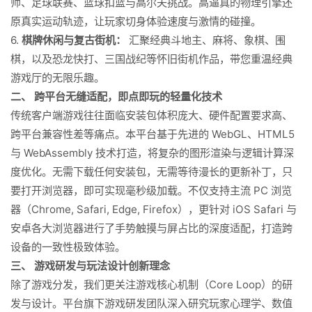
师、足球联赛、篮球扣篮与高尔夫挑战。高逼真的物理引擎还
原真实运动轨迹，让玩家切身体验速度与激情的碰撞。
6.
棋牌休闲与复古街机：
汇聚经典斗地主、麻将、象棋、围
棋，以及恐龙快打、三国战纪等怀旧街机作品，带您重温经典
游戏厅的无限乐趣。
二、 跨平台无缝适配，即点即玩的轻量化技术
传统客户端游戏往往面临安装包体积庞大、硬件配置要求高、
跨平台兼容性差等痛点。本平台基于先进的 WebGL、HTML5
与 WebAssembly 技术打造，将复杂的图形渲染与逻辑计算深
度优化。无需下载任何安装包，无需等待漫长的更新补丁，只
要打开浏览器，即可实现毫秒级加载。不仅支持主流 PC 浏览
器（Chrome, Safari, Edge, Firefox），更针对 iOS Safari 与
安卓各大浏览器进行了手势触摸与屏占比的深度适配，打造跨
设备的一致性极致体验。
三、 游戏研发与玩法设计创新理念
除了游戏分发，我们更关注游戏核心机制（Core Loop）的研
发与设计。平台旗下游戏研发团队深入研究玩家心理学、数值