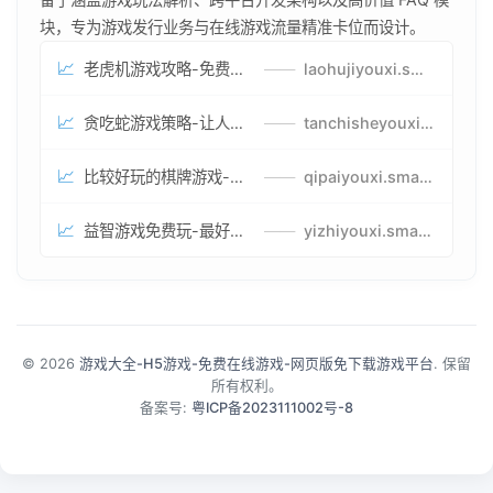
块，专为游戏发行业务与在线游戏流量精准卡位而设计。
📈
老虎机游戏攻略-免费试玩的老虎机游戏-老虎机游戏币兑换方式
——
laohujiyouxi.smartwatchmanufacturer.cn
📈
贪吃蛇游戏策略-让人头大的贪吃蛇游戏-贪吃蛇游戏攻略指南
——
tanchisheyouxicelv.smartwatchmanufacturer.cn
📈
比较好玩的棋牌游戏-高难度棋牌游戏-棋牌游戏到底怎么玩
——
qipaiyouxi.smartwatchmanufacturer.cn
📈
益智游戏免费玩-最好的益智游戏-有趣的益智游戏策略
——
yizhiyouxi.smartwatchmanufacturer.cn
© 2026
游戏大全-H5游戏-免费在线游戏-网页版免下载游戏平台
. 保留
所有权利。
备案号:
粤ICP备2023111002号-8