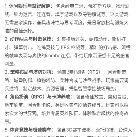
1.
休闲娱乐与益智解谜：
包含经典三消、俄罗斯方块、物理划
线、脑力迷宫、连连看、填字游戏以及寻物解谜等。这类游戏
无需复杂操作，兼具趣味性与思考深度，是日常放松与锻炼大
脑的最佳选择。
2.
动作闯关与射击竞技：
汇集横版过关、硬核动作、街机打
斗、弹幕射击、吃鸡竞技与 FPS 枪战等。精准的打击感、流畅
的帧率表现与爽快的combo连招，带给玩家沉浸感十足的感官
刺激。
3.
策略布局与塔防对抗：
涵盖即时战略（RTS）、回合制策
略、城堡防御、植物塔防、兵种合成与沙盘战争。玩家需要调
兵遣将、制定战术、资源管理，凭借智慧掌控战场局势。
4.
角色扮演（RPG）与卡牌养成：
包含修仙放置、魔幻冒险、
地牢刷宝、回合制卡牌、英雄收集与剧情养成等。玩家可以探
索宏大的世界观，培养专属英雄队伍，体验跌宕起伏的传奇故
事。
5.
体育竞技与极速赛车：
包含3D赛车漂移、摩托特技、台球大