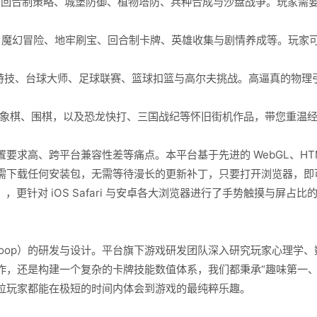
、回合制策略、城堡防御、植物塔防、兵种合成与沙盘战争。玩家需
魔幻冒险、地牢刷宝、回合制卡牌、英雄收集与剧情养成等。玩家
特技、台球大师、足球联赛、篮球扣篮与高尔夫挑战。高逼真的物理
象棋、围棋，以及恐龙快打、三国战纪等怀旧街机作品，带您重温
、跨平台兼容性差等痛点。本平台基于先进的 WebGL、HTML5 与
需下载任何安装包，无需等待漫长的更新补丁，只要打开浏览器，即
, Firefox），更针对 iOS Safari 与安卓各大浏览器进行了手势触摸
 Loop）的研发与设计。平台旗下游戏研发团队深入研究玩家心理学
作，还是构建一个复杂的卡牌技能数值体系，我们都秉承“趣味第一、
位玩家都能在极短的时间内体会到游戏的最纯粹乐趣。