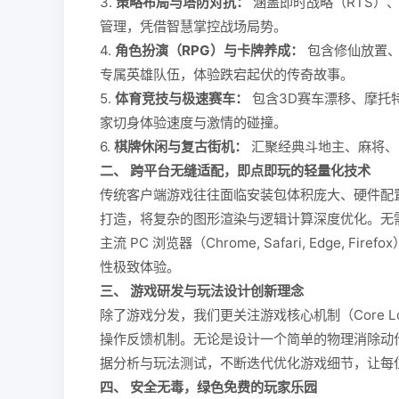
3.
策略布局与塔防对抗：
涵盖即时战略（RTS）
管理，凭借智慧掌控战场局势。
4.
角色扮演（RPG）与卡牌养成：
包含修仙放置、
专属英雄队伍，体验跌宕起伏的传奇故事。
5.
体育竞技与极速赛车：
包含3D赛车漂移、摩托
家切身体验速度与激情的碰撞。
6.
棋牌休闲与复古街机：
汇聚经典斗地主、麻将、
二、 跨平台无缝适配，即点即玩的轻量化技术
传统客户端游戏往往面临安装包体积庞大、硬件配置要求高
打造，将复杂的图形渲染与逻辑计算深度优化。无
主流 PC 浏览器（Chrome, Safari, Edge
性极致体验。
三、 游戏研发与玩法设计创新理念
除了游戏分发，我们更关注游戏核心机制（Core
操作反馈机制。无论是设计一个简单的物理消除动
据分析与玩法测试，不断迭代优化游戏细节，让每
四、 安全无毒，绿色免费的玩家乐园