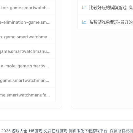
📈
tic-tac-toe-game.smartwatchmanufacturer.cn
📈
particle-elimination-game.smartwatchmanufacturer.cn
pacman-game.smartwatchmanufacturer.cn
tetris-game.smartwatchmanufacturer.cn
whack-a-mole-game.smartwatchmanufacturer.cn
snake-game.smartwatchmanufacturer.cn
birdgame.smartwatchmanufacturer.cn
 2026
游戏大全-H5游戏-免费在线游戏-网页版免下载游戏平台
. 保留所有权