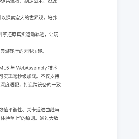
要调兵遣将、制定战术、资源
可以探索宏大的世界观，培养
引擎还原真实运动轨迹，让玩
经典游戏厅的无限乐趣。
 WebAssembly 技术
可实现毫秒级加载。不仅支持
与屏占比的深度适配，打造跨设备的一致
、数值平衡性、关卡递进曲线与
体验至上”的原则。通过大数