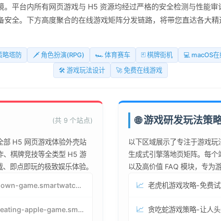
。平台内所有网页游戏与 H5 资源均经过严格的安全检测与性能审
备安全。下方高度聚合的在线游戏矩阵分发链路，将带您直达各大精
 策略塔防
🗡️ 角色扮演(RPG)
🏎️ 体育赛车
🃏 棋牌街机
💻 macOS
🛠️ 游戏玩法设计
🚀 免费在线游戏
🌐 游戏研发玩法策
(共 9 个站点)
部 H5 网页游戏体验外壳站
以下区域展示了专注于游戏玩
、棋牌竞技等全类型 H5 游
生成式引擎落地页矩阵。每个
下载、即点即玩的极致娱乐体验。
以及高价值 FAQ 模块，专
📈
jenga-lown-game.smartwatchmanufacturer.cn
📈
snake-eating-apple-game.smartwatchmanufacturer.cn