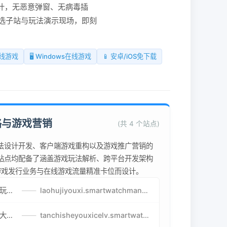
计，无恶意弹窗、无病毒插
选子站与玩法演示现场，即刻
在线游戏
🖥️ Windows在线游戏
📱 安卓/iOS免下载
略与游戏营销
(共 4 个站点)
法设计开发、客户端游戏重构以及游戏推广营销的
站点均配备了涵盖游戏玩法解析、跨平台开发架构
为游戏发行业务与在线游戏流量精准卡位而设计。
老虎机游戏攻略-免费试玩的老虎机游戏-老虎机游戏币兑换方式
——
laohujiyouxi.smartwatchmanufacturer.cn
贪吃蛇游戏策略-让人头大的贪吃蛇游戏-贪吃蛇游戏攻略指南
——
tanchisheyouxicelv.smartwatchmanufacturer.cn