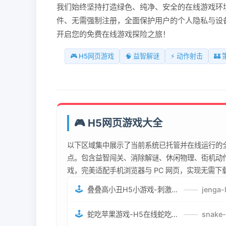
我们始终坚持打造绿色、纯净、安全的在线游戏环境
件、无需强制注册，全面保护用户的个人隐私与设
开启您的免费在线游戏探险之旅！
🎮 H5网页游戏
🧠 益智解谜
⚡ 动作射击
🏰
🎮 H5网页游戏大全
以下区域集中展示了当前系统已托管并在线运行的全
点。包含益智闯关、消除解谜、休闲物理、街机动作
戏，完美适配手机浏览器与 PC 网页，实现无需
🕹️
叠叠高小丑H5小游戏-刺激游戏叠叠高小丑竞技赛-网页在线叠叠高小丑闯关游戏
——
🕹️
蛇吃苹果游戏-H5在线蛇吃苹果网页游戏-有趣休闲游戏
——