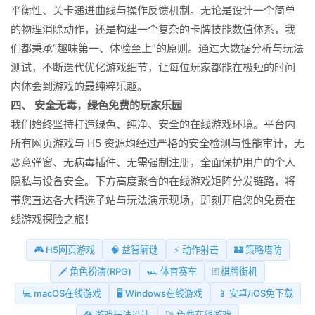
平衡性、关卡递进曲线与操作反馈机制。无论是设计一个简单
的物理消除动作，还是构建一个复杂的卡牌技能数值体系，我
们都秉承“趣味第一、体验至上”的原则。通过大数据分析与玩法
测试，不断迭代优化游戏细节，让每位玩家都能在极短的时间
内体会到游戏的最纯粹乐趣。
四、 安全无毒，绿色免费的玩家乐园
我们始终坚持打造绿色、纯净、安全的在线游戏环境。平台内
所有网页游戏与 H5 资源均经过严格的安全检测与性能审计，无
恶意弹窗、无病毒插件、无需强制注册，全面保护用户的个人
隐私与设备安全。下方高度聚合的在线游戏矩阵分发链路，将
带您直达各大精选子站与玩法演示现场，即刻开启您的免费在
线游戏探险之旅！
🎮 H5网页游戏
🧠 益智解谜
⚡ 动作射击
🏰 策略塔防
🗡️ 角色扮演(RPG)
🏎️ 体育赛车
🃏 棋牌街机
💻 macOS在线游戏
🖥️ Windows在线游戏
📱 安卓/iOS免下载