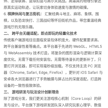
师、足球联赛、篮球扣篮与高尔夫挑战。高逼真的物理引擎还
原真实运动轨迹，让玩家切身体验速度与激情的碰撞。
6.
棋牌休闲与复古街机：
汇聚经典斗地主、麻将、象棋、围
棋，以及恐龙快打、三国战纪等怀旧街机作品，带您重温经典
游戏厅的无限乐趣。
二、 跨平台无缝适配，即点即玩的轻量化技术
传统客户端游戏往往面临安装包体积庞大、硬件配置要求高、
跨平台兼容性差等痛点。本平台基于先进的 WebGL、HTML5
与 WebAssembly 技术打造，将复杂的图形渲染与逻辑计算深
度优化。无需下载任何安装包，无需等待漫长的更新补丁，只
要打开浏览器，即可实现毫秒级加载。不仅支持主流 PC 浏览
器（Chrome, Safari, Edge, Firefox），更针对 iOS Safari 与
安卓各大浏览器进行了手势触摸与屏占比的深度适配，打造跨
设备的一致性极致体验。
三、 游戏研发与玩法设计创新理念
除了游戏分发，我们更关注游戏核心机制（Core Loop）的研
发与设计。平台旗下游戏研发团队深入研究玩家心理学、数值