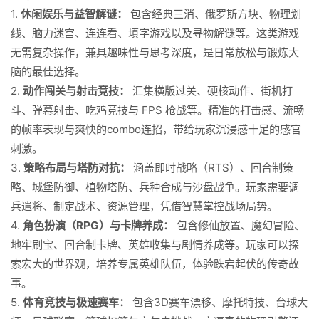
1.
休闲娱乐与益智解谜：
包含经典三消、俄罗斯方块、物理划
线、脑力迷宫、连连看、填字游戏以及寻物解谜等。这类游戏
无需复杂操作，兼具趣味性与思考深度，是日常放松与锻炼大
脑的最佳选择。
2.
动作闯关与射击竞技：
汇集横版过关、硬核动作、街机打
斗、弹幕射击、吃鸡竞技与 FPS 枪战等。精准的打击感、流畅
的帧率表现与爽快的combo连招，带给玩家沉浸感十足的感官
刺激。
3.
策略布局与塔防对抗：
涵盖即时战略（RTS）、回合制策
略、城堡防御、植物塔防、兵种合成与沙盘战争。玩家需要调
兵遣将、制定战术、资源管理，凭借智慧掌控战场局势。
4.
角色扮演（RPG）与卡牌养成：
包含修仙放置、魔幻冒险、
地牢刷宝、回合制卡牌、英雄收集与剧情养成等。玩家可以探
索宏大的世界观，培养专属英雄队伍，体验跌宕起伏的传奇故
事。
5.
体育竞技与极速赛车：
包含3D赛车漂移、摩托特技、台球大