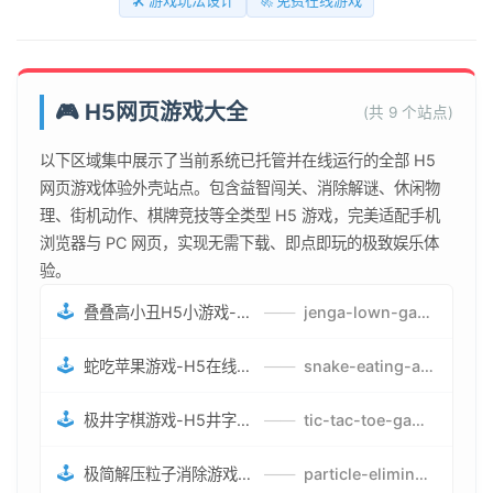
🛠️ 游戏玩法设计
🚀 免费在线游戏
🎮 H5网页游戏大全
(共 9 个站点)
以下区域集中展示了当前系统已托管并在线运行的全部 H5
网页游戏体验外壳站点。包含益智闯关、消除解谜、休闲物
理、街机动作、棋牌竞技等全类型 H5 游戏，完美适配手机
浏览器与 PC 网页，实现无需下载、即点即玩的极致娱乐体
验。
🕹️
叠叠高小丑H5小游戏-刺激游戏叠叠高小丑竞技赛-网页在线叠叠高小丑闯关游戏
——
jenga-lown-game.smartwatchmanufacturer.cn
🕹️
蛇吃苹果游戏-H5在线蛇吃苹果网页游戏-有趣休闲游戏
——
snake-eating-apple-game.smartwatchmanufacturer.cn
🕹️
极井字棋游戏-H5井字棋免费游戏-在线闯关变身超人打怪兽井字棋游戏
——
tic-tac-toe-game.smartwatchmanufacturer.cn
🕹️
极简解压粒子消除游戏-免费H5粒子消除在线游戏
——
particle-elimination-game.smartwatchmanufacturer.cn