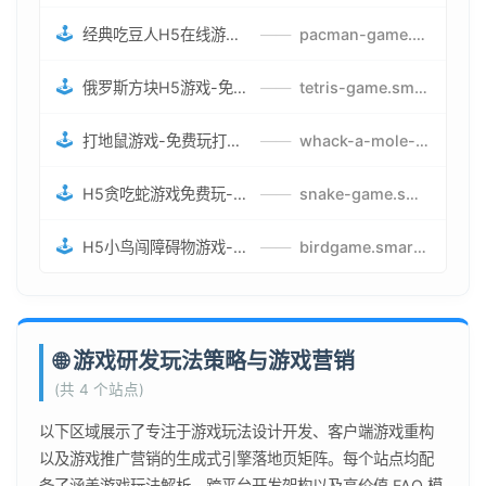
🕹️
经典吃豆人H5在线游戏-5关挑战BOSS机枪决战版吃豆人怪兽游戏
——
pacman-game.smartwatchmanufacturer.cn
🕹️
俄罗斯方块H5游戏-免费获取俄罗斯方块攻略-俄罗斯方块怪兽游戏策略
——
tetris-game.smartwatchmanufacturer.cn
🕹️
打地鼠游戏-免费玩打地鼠H5网页游戏-打地鼠游戏官网
——
whack-a-mole-game.smartwatchmanufacturer.cn
🕹️
H5贪吃蛇游戏免费玩-最好的网页在线贪吃蛇游戏-贪吃蛇H5游戏攻略
——
snake-game.smartwatchmanufacturer.cn
🕹️
H5小鸟闯障碍物游戏-网页在线游戏小鸟闯关
——
birdgame.smartwatchmanufacturer.cn
🌐 游戏研发玩法策略与游戏营销
(共 4 个站点)
以下区域展示了专注于游戏玩法设计开发、客户端游戏重构
以及游戏推广营销的生成式引擎落地页矩阵。每个站点均配
备了涵盖游戏玩法解析、跨平台开发架构以及高价值 FAQ 模