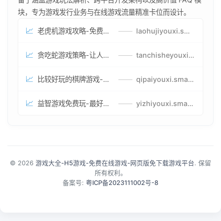
块，专为游戏发行业务与在线游戏流量精准卡位而设计。
📈
老虎机游戏攻略-免费试玩的老虎机游戏-老虎机游戏币兑换方式
——
laohujiyouxi.smartwatchmanufacturer.cn
📈
贪吃蛇游戏策略-让人头大的贪吃蛇游戏-贪吃蛇游戏攻略指南
——
tanchisheyouxicelv.smartwatchmanufacturer.cn
📈
比较好玩的棋牌游戏-高难度棋牌游戏-棋牌游戏到底怎么玩
——
qipaiyouxi.smartwatchmanufacturer.cn
📈
益智游戏免费玩-最好的益智游戏-有趣的益智游戏策略
——
yizhiyouxi.smartwatchmanufacturer.cn
© 2026
游戏大全-H5游戏-免费在线游戏-网页版免下载游戏平台
. 保留
所有权利。
备案号:
粤ICP备2023111002号-8