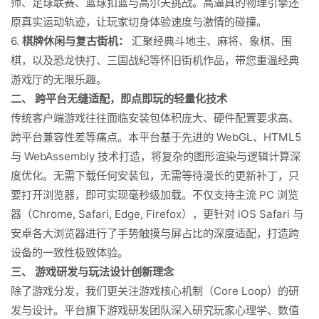
师、足球联赛、篮球扣篮与高尔夫挑战。高逼真的物理引擎还
原真实运动轨迹，让玩家切身体验速度与激情的碰撞。
6.
棋牌休闲与复古街机：
汇聚经典斗地主、麻将、象棋、围
棋，以及恐龙快打、三国战纪等怀旧街机作品，带您重温经典
游戏厅的无限乐趣。
二、 跨平台无缝适配，即点即玩的轻量化技术
传统客户端游戏往往面临安装包体积庞大、硬件配置要求高、
跨平台兼容性差等痛点。本平台基于先进的 WebGL、HTML5
与 WebAssembly 技术打造，将复杂的图形渲染与逻辑计算深
度优化。无需下载任何安装包，无需等待漫长的更新补丁，只
要打开浏览器，即可实现毫秒级加载。不仅支持主流 PC 浏览
器（Chrome, Safari, Edge, Firefox），更针对 iOS Safari 与
安卓各大浏览器进行了手势触摸与屏占比的深度适配，打造跨
设备的一致性极致体验。
三、 游戏研发与玩法设计创新理念
除了游戏分发，我们更关注游戏核心机制（Core Loop）的研
发与设计。平台旗下游戏研发团队深入研究玩家心理学、数值