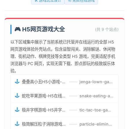
🛠️ 游戏玩法设计
🚀 免费在线游戏
🎮 H5网页游戏大全
(共 9 个站点)
以下区域集中展示了当前系统已托管并在线运行的全部 H5
网页游戏体验外壳站点。包含益智闯关、消除解谜、休闲物
理、街机动作、棋牌竞技等全类型 H5 游戏，完美适配手机
浏览器与 PC 网页，实现无需下载、即点即玩的极致娱乐体
验。
🕹️
叠叠高小丑H5小游戏-刺激游戏叠叠高小丑竞技赛-网页在线叠叠高小丑闯关游戏
——
jenga-lown-game.smartwatchmanufacturer.cn
🕹️
蛇吃苹果游戏-H5在线蛇吃苹果网页游戏-有趣休闲游戏
——
snake-eating-apple-game.smartwatchmanufacturer.cn
🕹️
极井字棋游戏-H5井字棋免费游戏-在线闯关变身超人打怪兽井字棋游戏
——
tic-tac-toe-game.smartwatchmanufacturer.cn
🕹️
极简解压粒子消除游戏-免费H5粒子消除在线游戏
——
particle-elimination-game.smartwatchmanufacturer.cn