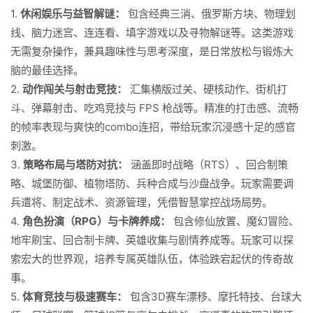
1.
休闲娱乐与益智解谜：
包含经典三消、俄罗斯方块、物理划
线、脑力迷宫、连连看、填字游戏以及寻物解谜等。这类游戏
无需复杂操作，兼具趣味性与思考深度，是日常放松与锻炼大
脑的最佳选择。
2.
动作闯关与射击竞技：
汇集横版过关、硬核动作、街机打
斗、弹幕射击、吃鸡竞技与 FPS 枪战等。精准的打击感、流畅
的帧率表现与爽快的combo连招，带给玩家沉浸感十足的感官
刺激。
3.
策略布局与塔防对抗：
涵盖即时战略（RTS）、回合制策
略、城堡防御、植物塔防、兵种合成与沙盘战争。玩家需要调
兵遣将、制定战术、资源管理，凭借智慧掌控战场局势。
4.
角色扮演（RPG）与卡牌养成：
包含修仙放置、魔幻冒险、
地牢刷宝、回合制卡牌、英雄收集与剧情养成等。玩家可以探
索宏大的世界观，培养专属英雄队伍，体验跌宕起伏的传奇故
事。
5.
体育竞技与极速赛车：
包含3D赛车漂移、摩托特技、台球大