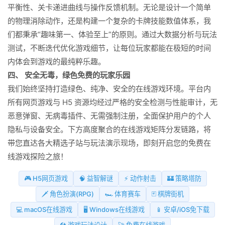
平衡性、关卡递进曲线与操作反馈机制。无论是设计一个简单
的物理消除动作，还是构建一个复杂的卡牌技能数值体系，我
们都秉承“趣味第一、体验至上”的原则。通过大数据分析与玩法
测试，不断迭代优化游戏细节，让每位玩家都能在极短的时间
内体会到游戏的最纯粹乐趣。
四、 安全无毒，绿色免费的玩家乐园
我们始终坚持打造绿色、纯净、安全的在线游戏环境。平台内
所有网页游戏与 H5 资源均经过严格的安全检测与性能审计，无
恶意弹窗、无病毒插件、无需强制注册，全面保护用户的个人
隐私与设备安全。下方高度聚合的在线游戏矩阵分发链路，将
带您直达各大精选子站与玩法演示现场，即刻开启您的免费在
线游戏探险之旅！
🎮 H5网页游戏
🧠 益智解谜
⚡ 动作射击
🏰 策略塔防
🗡️ 角色扮演(RPG)
🏎️ 体育赛车
🃏 棋牌街机
💻 macOS在线游戏
🖥️ Windows在线游戏
📱 安卓/iOS免下载