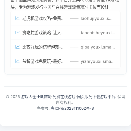
块，专为游戏发行业务与在线游戏流量精准卡位而设计。
📈
老虎机游戏攻略-免费试玩的老虎机游戏-老虎机游戏币兑换方式
——
laohujiyouxi.smartwatchmanufacturer.cn
📈
贪吃蛇游戏策略-让人头大的贪吃蛇游戏-贪吃蛇游戏攻略指南
——
tanchisheyouxicelv.smartwatchmanufacturer.cn
📈
比较好玩的棋牌游戏-高难度棋牌游戏-棋牌游戏到底怎么玩
——
qipaiyouxi.smartwatchmanufacturer.cn
📈
益智游戏免费玩-最好的益智游戏-有趣的益智游戏策略
——
yizhiyouxi.smartwatchmanufacturer.cn
© 2026
游戏大全-H5游戏-免费在线游戏-网页版免下载游戏平台
. 保留
所有权利。
备案号:
粤ICP备2023111002号-8