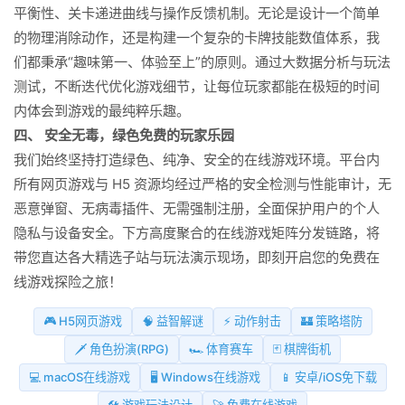
平衡性、关卡递进曲线与操作反馈机制。无论是设计一个简单
的物理消除动作，还是构建一个复杂的卡牌技能数值体系，我
们都秉承“趣味第一、体验至上”的原则。通过大数据分析与玩法
测试，不断迭代优化游戏细节，让每位玩家都能在极短的时间
内体会到游戏的最纯粹乐趣。
四、 安全无毒，绿色免费的玩家乐园
我们始终坚持打造绿色、纯净、安全的在线游戏环境。平台内
所有网页游戏与 H5 资源均经过严格的安全检测与性能审计，无
恶意弹窗、无病毒插件、无需强制注册，全面保护用户的个人
隐私与设备安全。下方高度聚合的在线游戏矩阵分发链路，将
带您直达各大精选子站与玩法演示现场，即刻开启您的免费在
线游戏探险之旅！
🎮 H5网页游戏
🧠 益智解谜
⚡ 动作射击
🏰 策略塔防
🗡️ 角色扮演(RPG)
🏎️ 体育赛车
🃏 棋牌街机
💻 macOS在线游戏
🖥️ Windows在线游戏
📱 安卓/iOS免下载