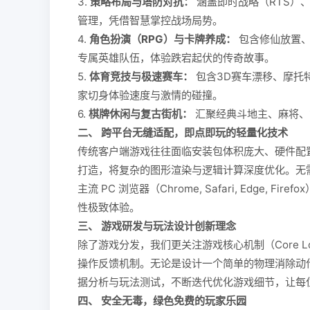
3.
策略布局与塔防对抗：
涵盖即时战略（RTS）
管理，凭借智慧掌控战场局势。
4.
角色扮演（RPG）与卡牌养成：
包含修仙放置、
专属英雄队伍，体验跌宕起伏的传奇故事。
5.
体育竞技与极速赛车：
包含3D赛车漂移、摩托
家切身体验速度与激情的碰撞。
6.
棋牌休闲与复古街机：
汇聚经典斗地主、麻将、
二、 跨平台无缝适配，即点即玩的轻量化技术
传统客户端游戏往往面临安装包体积庞大、硬件配置要求高
打造，将复杂的图形渲染与逻辑计算深度优化。无
主流 PC 浏览器（Chrome, Safari, Edge
性极致体验。
三、 游戏研发与玩法设计创新理念
除了游戏分发，我们更关注游戏核心机制（Core
操作反馈机制。无论是设计一个简单的物理消除动
据分析与玩法测试，不断迭代优化游戏细节，让每
四、 安全无毒，绿色免费的玩家乐园