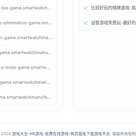
📈
tic-tac-toe-game.smartwatchmanufacturer.cn
📈
particle-elimination-game.smartwatchmanufacturer.cn
pacman-game.smartwatchmanufacturer.cn
tetris-game.smartwatchmanufacturer.cn
whack-a-mole-game.smartwatchmanufacturer.cn
snake-game.smartwatchmanufacturer.cn
birdgame.smartwatchmanufacturer.cn
 2026
游戏大全-H5游戏-免费在线游戏-网页版免下载游戏平台
. 保留所有权