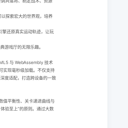
要调兵遣将、制定战术、资源
可以探索宏大的世界观，培养
引擎还原真实运动轨迹，让玩
经典游戏厅的无限乐趣。
 WebAssembly 技术
可实现毫秒级加载。不仅支持
与屏占比的深度适配，打造跨设备的一致
、数值平衡性、关卡递进曲线与
体验至上”的原则。通过大数