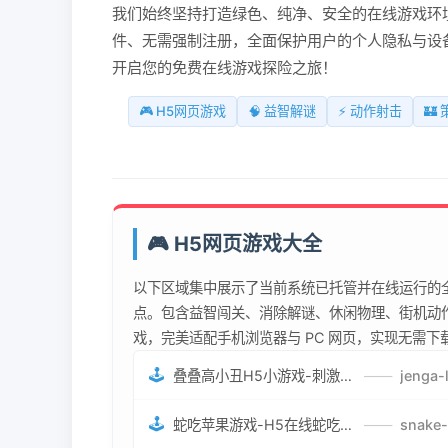
我们始终坚持打造绿色、纯净、安全的在线游戏环境
件、无需强制注册，全面保护用户的个人隐私与设
开启您的免费在线游戏探险之旅！
🎮 H5网页游戏
🧠 益智解谜
⚡ 动作射击
🏰
🎮 H5网页游戏大全
以下区域集中展示了当前系统已托管并在线运行的全
点。包含益智闯关、消除解谜、休闲物理、街机动作
戏，完美适配手机浏览器与 PC 网页，实现无需
🕹️
叠叠高小丑H5小游戏-刺激游戏叠叠高小丑竞技赛-网页在线叠叠高小丑闯关游戏
——
🕹️
蛇吃苹果游戏-H5在线蛇吃苹果网页游戏-有趣休闲游戏
——