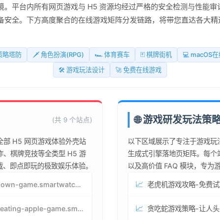
。平台内所有网页游戏与 H5 资源均经过严格的安全检测与性能审
备安全。下方高度聚合的在线游戏矩阵分发链路，将带您直达各大精
 策略塔防
🗡️ 角色扮演(RPG)
🏎️ 体育赛车
🃏 棋牌街机
💻 macOS
🛠️ 游戏玩法设计
🚀 免费在线游戏
🌐 游戏研发玩法策
(共 9 个站点)
部 H5 网页游戏体验外壳站
以下区域展示了专注于游戏玩
、棋牌竞技等全类型 H5 游
生成式引擎落地页矩阵。每个
下载、即点即玩的极致娱乐体验。
以及高价值 FAQ 模块，专
📈
jenga-lown-game.smartwatchmanufacturer.cn
📈
snake-eating-apple-game.smartwatchmanufacturer.cn