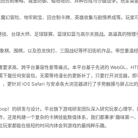
、回合制策略、城堡防御、植物塔防、兵种合成与沙盘战争。玩家需
魔幻冒险、地牢刷宝、回合制卡牌、英雄收集与剧情养成等。玩家
特技、台球大师、足球联赛、篮球扣篮与高尔夫挑战。高逼真的物理
象棋、围棋，以及恐龙快打、三国战纪等怀旧街机作品，带您重温
、跨平台兼容性差等痛点。本平台基于先进的 WebGL、HTML5 与
需下载任何安装包，无需等待漫长的更新补丁，只要打开浏览器，即
, Firefox），更针对 iOS Safari 与安卓各大浏览器进行了手势触摸
 Loop）的研发与设计。平台旗下游戏研发团队深入研究玩家心理学
作，还是构建一个复杂的卡牌技能数值体系，我们都秉承“趣味第一、
位玩家都能在极短的时间内体会到游戏的最纯粹乐趣。