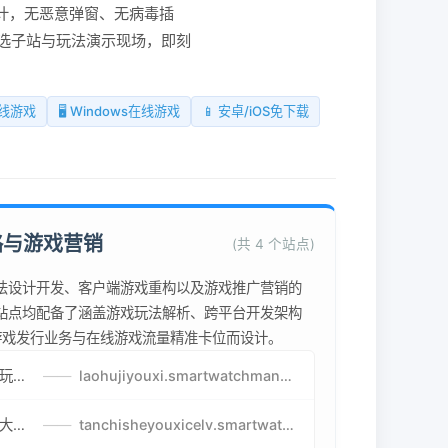
计，无恶意弹窗、无病毒插
选子站与玩法演示现场，即刻
在线游戏
🖥️ Windows在线游戏
📱 安卓/iOS免下载
略与游戏营销
(共 4 个站点)
法设计开发、客户端游戏重构以及游戏推广营销的
站点均配备了涵盖游戏玩法解析、跨平台开发架构
为游戏发行业务与在线游戏流量精准卡位而设计。
老虎机游戏攻略-免费试玩的老虎机游戏-老虎机游戏币兑换方式
——
laohujiyouxi.smartwatchmanufacturer.cn
贪吃蛇游戏策略-让人头大的贪吃蛇游戏-贪吃蛇游戏攻略指南
——
tanchisheyouxicelv.smartwatchmanufacturer.cn