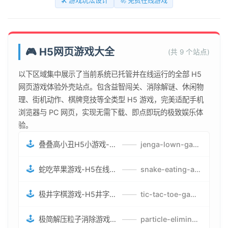
🛠️ 游戏玩法设计
🚀 免费在线游戏
🎮 H5网页游戏大全
(共 9 个站点)
以下区域集中展示了当前系统已托管并在线运行的全部 H5
网页游戏体验外壳站点。包含益智闯关、消除解谜、休闲物
理、街机动作、棋牌竞技等全类型 H5 游戏，完美适配手机
浏览器与 PC 网页，实现无需下载、即点即玩的极致娱乐体
验。
🕹️
叠叠高小丑H5小游戏-刺激游戏叠叠高小丑竞技赛-网页在线叠叠高小丑闯关游戏
——
jenga-lown-game.smartwatchmanufacturer.cn
🕹️
蛇吃苹果游戏-H5在线蛇吃苹果网页游戏-有趣休闲游戏
——
snake-eating-apple-game.smartwatchmanufacturer.cn
🕹️
极井字棋游戏-H5井字棋免费游戏-在线闯关变身超人打怪兽井字棋游戏
——
tic-tac-toe-game.smartwatchmanufacturer.cn
🕹️
极简解压粒子消除游戏-免费H5粒子消除在线游戏
——
particle-elimination-game.smartwatchmanufacturer.cn