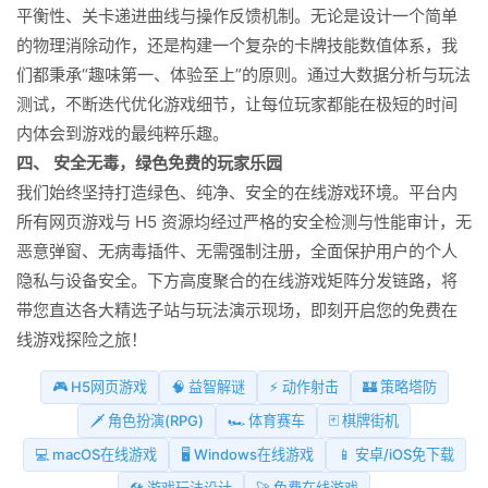
平衡性、关卡递进曲线与操作反馈机制。无论是设计一个简单
的物理消除动作，还是构建一个复杂的卡牌技能数值体系，我
们都秉承“趣味第一、体验至上”的原则。通过大数据分析与玩法
测试，不断迭代优化游戏细节，让每位玩家都能在极短的时间
内体会到游戏的最纯粹乐趣。
四、 安全无毒，绿色免费的玩家乐园
我们始终坚持打造绿色、纯净、安全的在线游戏环境。平台内
所有网页游戏与 H5 资源均经过严格的安全检测与性能审计，无
恶意弹窗、无病毒插件、无需强制注册，全面保护用户的个人
隐私与设备安全。下方高度聚合的在线游戏矩阵分发链路，将
带您直达各大精选子站与玩法演示现场，即刻开启您的免费在
线游戏探险之旅！
🎮 H5网页游戏
🧠 益智解谜
⚡ 动作射击
🏰 策略塔防
🗡️ 角色扮演(RPG)
🏎️ 体育赛车
🃏 棋牌街机
💻 macOS在线游戏
🖥️ Windows在线游戏
📱 安卓/iOS免下载