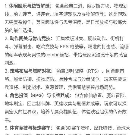
1.
休闲娱乐与益智解谜：
包含经典三消、俄罗斯方块、物理划
线、脑力迷宫、连连看、填字游戏以及寻物解谜等。这类游戏
无需复杂操作，兼具趣味性与思考深度，是日常放松与锻炼大
脑的最佳选择。
2.
动作闯关与射击竞技：
汇集横版过关、硬核动作、街机打
斗、弹幕射击、吃鸡竞技与 FPS 枪战等。精准的打击感、流畅
的帧率表现与爽快的combo连招，带给玩家沉浸感十足的感官
刺激。
3.
策略布局与塔防对抗：
涵盖即时战略（RTS）、回合制策
略、城堡防御、植物塔防、兵种合成与沙盘战争。玩家需要调
兵遣将、制定战术、资源管理，凭借智慧掌控战场局势。
4.
角色扮演（RPG）与卡牌养成：
包含修仙放置、魔幻冒险、
地牢刷宝、回合制卡牌、英雄收集与剧情养成等。玩家可以探
索宏大的世界观，培养专属英雄队伍，体验跌宕起伏的传奇故
事。
5.
体育竞技与极速赛车：
包含3D赛车漂移、摩托特技、台球大