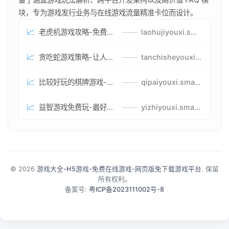
块，专为游戏发行业务与在线游戏流量精准卡位而设计。
📈
老虎机游戏攻略-免费试玩的老虎机游戏-老虎机游戏币兑换方式
——
laohujiyouxi.smartwatchmanufacturer.cn
📈
贪吃蛇游戏策略-让人头大的贪吃蛇游戏-贪吃蛇游戏攻略指南
——
tanchisheyouxicelv.smartwatchmanufacturer.cn
📈
比较好玩的棋牌游戏-高难度棋牌游戏-棋牌游戏到底怎么玩
——
qipaiyouxi.smartwatchmanufacturer.cn
📈
益智游戏免费玩-最好的益智游戏-有趣的益智游戏策略
——
yizhiyouxi.smartwatchmanufacturer.cn
© 2026
游戏大全-H5游戏-免费在线游戏-网页版免下载游戏平台
. 保留
所有权利。
备案号:
粤ICP备2023111002号-8