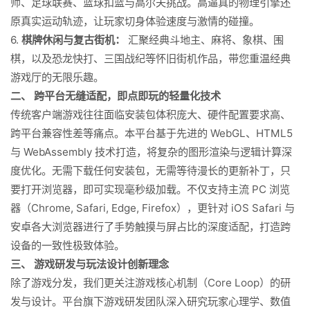
师、足球联赛、篮球扣篮与高尔夫挑战。高逼真的物理引擎还
原真实运动轨迹，让玩家切身体验速度与激情的碰撞。
6.
棋牌休闲与复古街机：
汇聚经典斗地主、麻将、象棋、围
棋，以及恐龙快打、三国战纪等怀旧街机作品，带您重温经典
游戏厅的无限乐趣。
二、 跨平台无缝适配，即点即玩的轻量化技术
传统客户端游戏往往面临安装包体积庞大、硬件配置要求高、
跨平台兼容性差等痛点。本平台基于先进的 WebGL、HTML5
与 WebAssembly 技术打造，将复杂的图形渲染与逻辑计算深
度优化。无需下载任何安装包，无需等待漫长的更新补丁，只
要打开浏览器，即可实现毫秒级加载。不仅支持主流 PC 浏览
器（Chrome, Safari, Edge, Firefox），更针对 iOS Safari 与
安卓各大浏览器进行了手势触摸与屏占比的深度适配，打造跨
设备的一致性极致体验。
三、 游戏研发与玩法设计创新理念
除了游戏分发，我们更关注游戏核心机制（Core Loop）的研
发与设计。平台旗下游戏研发团队深入研究玩家心理学、数值