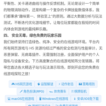
平衡性、关卡递进曲线与操作反馈机制。无论是设计一个简单
的物理消除动作，还是构建一个复杂的卡牌技能数值体系，我
们都秉承“趣味第一、体验至上”的原则。通过大数据分析与玩法
测试，不断迭代优化游戏细节，让每位玩家都能在极短的时间
内体会到游戏的最纯粹乐趣。
四、 安全无毒，绿色免费的玩家乐园
我们始终坚持打造绿色、纯净、安全的在线游戏环境。平台内
所有网页游戏与 H5 资源均经过严格的安全检测与性能审计，无
恶意弹窗、无病毒插件、无需强制注册，全面保护用户的个人
隐私与设备安全。下方高度聚合的在线游戏矩阵分发链路，将
带您直达各大精选子站与玩法演示现场，即刻开启您的免费在
线游戏探险之旅！
🎮 H5网页游戏
🧠 益智解谜
⚡ 动作射击
🏰 策略塔防
🗡️ 角色扮演(RPG)
🏎️ 体育赛车
🃏 棋牌街机
💻 macOS在线游戏
🖥️ Windows在线游戏
📱 安卓/iOS免下载