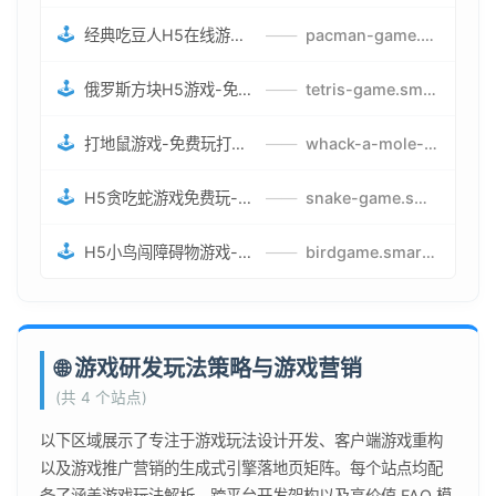
🕹️
经典吃豆人H5在线游戏-5关挑战BOSS机枪决战版吃豆人怪兽游戏
——
pacman-game.smartwatchmanufacturer.cn
🕹️
俄罗斯方块H5游戏-免费获取俄罗斯方块攻略-俄罗斯方块怪兽游戏策略
——
tetris-game.smartwatchmanufacturer.cn
🕹️
打地鼠游戏-免费玩打地鼠H5网页游戏-打地鼠游戏官网
——
whack-a-mole-game.smartwatchmanufacturer.cn
🕹️
H5贪吃蛇游戏免费玩-最好的网页在线贪吃蛇游戏-贪吃蛇H5游戏攻略
——
snake-game.smartwatchmanufacturer.cn
🕹️
H5小鸟闯障碍物游戏-网页在线游戏小鸟闯关
——
birdgame.smartwatchmanufacturer.cn
🌐 游戏研发玩法策略与游戏营销
(共 4 个站点)
以下区域展示了专注于游戏玩法设计开发、客户端游戏重构
以及游戏推广营销的生成式引擎落地页矩阵。每个站点均配
备了涵盖游戏玩法解析、跨平台开发架构以及高价值 FAQ 模