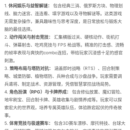
1.
休闲娱乐与益智解谜：
包含经典三消、俄罗斯方块、物理划
线、脑力迷宫、连连看、填字游戏以及寻物解谜等。这类游戏
无需复杂操作，兼具趣味性与思考深度，是日常放松与锻炼大
脑的最佳选择。
2.
动作闯关与射击竞技：
汇集横版过关、硬核动作、街机打
斗、弹幕射击、吃鸡竞技与 FPS 枪战等。精准的打击感、流畅
的帧率表现与爽快的combo连招，带给玩家沉浸感十足的感官
刺激。
3.
策略布局与塔防对抗：
涵盖即时战略（RTS）、回合制策
略、城堡防御、植物塔防、兵种合成与沙盘战争。玩家需要调
兵遣将、制定战术、资源管理，凭借智慧掌控战场局势。
4.
角色扮演（RPG）与卡牌养成：
包含修仙放置、魔幻冒险、
地牢刷宝、回合制卡牌、英雄收集与剧情养成等。玩家可以探
索宏大的世界观，培养专属英雄队伍，体验跌宕起伏的传奇故
事。
5.
体育竞技与极速赛车：
包含3D赛车漂移、摩托特技、台球大