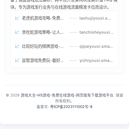
块，专为游戏发行业务与在线游戏流量精准卡位而设计。
📈
老虎机游戏攻略-免费试玩的老虎机游戏-老虎机游戏币兑换方式
——
laohujiyouxi.smartwatchmanufacturer.cn
📈
贪吃蛇游戏策略-让人头大的贪吃蛇游戏-贪吃蛇游戏攻略指南
——
tanchisheyouxicelv.smartwatchmanufacturer.cn
📈
比较好玩的棋牌游戏-高难度棋牌游戏-棋牌游戏到底怎么玩
——
qipaiyouxi.smartwatchmanufacturer.cn
📈
益智游戏免费玩-最好的益智游戏-有趣的益智游戏策略
——
yizhiyouxi.smartwatchmanufacturer.cn
© 2026
游戏大全-H5游戏-免费在线游戏-网页版免下载游戏平台
. 保留
所有权利。
备案号:
粤ICP备2023111002号-8