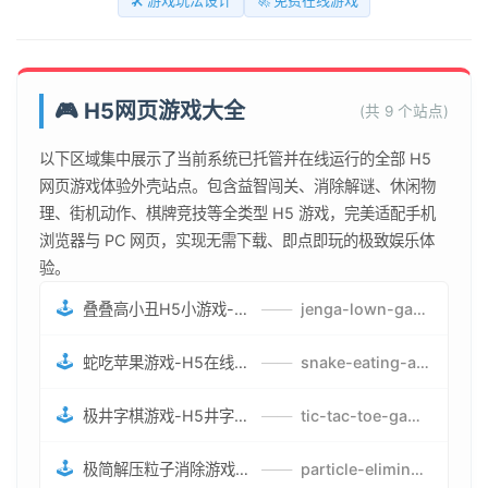
🛠️ 游戏玩法设计
🚀 免费在线游戏
🎮 H5网页游戏大全
(共 9 个站点)
以下区域集中展示了当前系统已托管并在线运行的全部 H5
网页游戏体验外壳站点。包含益智闯关、消除解谜、休闲物
理、街机动作、棋牌竞技等全类型 H5 游戏，完美适配手机
浏览器与 PC 网页，实现无需下载、即点即玩的极致娱乐体
验。
🕹️
叠叠高小丑H5小游戏-刺激游戏叠叠高小丑竞技赛-网页在线叠叠高小丑闯关游戏
——
jenga-lown-game.smartwatchmanufacturer.cn
🕹️
蛇吃苹果游戏-H5在线蛇吃苹果网页游戏-有趣休闲游戏
——
snake-eating-apple-game.smartwatchmanufacturer.cn
🕹️
极井字棋游戏-H5井字棋免费游戏-在线闯关变身超人打怪兽井字棋游戏
——
tic-tac-toe-game.smartwatchmanufacturer.cn
🕹️
极简解压粒子消除游戏-免费H5粒子消除在线游戏
——
particle-elimination-game.smartwatchmanufacturer.cn