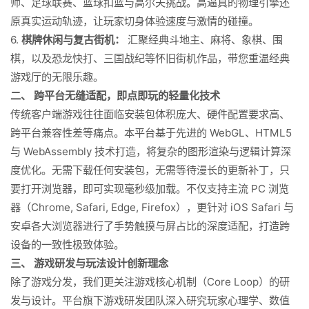
师、足球联赛、篮球扣篮与高尔夫挑战。高逼真的物理引擎还
原真实运动轨迹，让玩家切身体验速度与激情的碰撞。
6.
棋牌休闲与复古街机：
汇聚经典斗地主、麻将、象棋、围
棋，以及恐龙快打、三国战纪等怀旧街机作品，带您重温经典
游戏厅的无限乐趣。
二、 跨平台无缝适配，即点即玩的轻量化技术
传统客户端游戏往往面临安装包体积庞大、硬件配置要求高、
跨平台兼容性差等痛点。本平台基于先进的 WebGL、HTML5
与 WebAssembly 技术打造，将复杂的图形渲染与逻辑计算深
度优化。无需下载任何安装包，无需等待漫长的更新补丁，只
要打开浏览器，即可实现毫秒级加载。不仅支持主流 PC 浏览
器（Chrome, Safari, Edge, Firefox），更针对 iOS Safari 与
安卓各大浏览器进行了手势触摸与屏占比的深度适配，打造跨
设备的一致性极致体验。
三、 游戏研发与玩法设计创新理念
除了游戏分发，我们更关注游戏核心机制（Core Loop）的研
发与设计。平台旗下游戏研发团队深入研究玩家心理学、数值