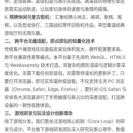
师、足球联赛、篮球扣篮与高尔夫挑战。高逼真的物理引擎还
原真实运动轨迹，让玩家切身体验速度与激情的碰撞。
6.
棋牌休闲与复古街机：
汇聚经典斗地主、麻将、象棋、围
棋，以及恐龙快打、三国战纪等怀旧街机作品，带您重温经典
游戏厅的无限乐趣。
二、 跨平台无缝适配，即点即玩的轻量化技术
传统客户端游戏往往面临安装包体积庞大、硬件配置要求高、
跨平台兼容性差等痛点。本平台基于先进的 WebGL、HTML5
与 WebAssembly 技术打造，将复杂的图形渲染与逻辑计算深
度优化。无需下载任何安装包，无需等待漫长的更新补丁，只
要打开浏览器，即可实现毫秒级加载。不仅支持主流 PC 浏览
器（Chrome, Safari, Edge, Firefox），更针对 iOS Safari 与
安卓各大浏览器进行了手势触摸与屏占比的深度适配，打造跨
设备的一致性极致体验。
三、 游戏研发与玩法设计创新理念
除了游戏分发，我们更关注游戏核心机制（Core Loop）的研
发与设计。平台旗下游戏研发团队深入研究玩家心理学、数值