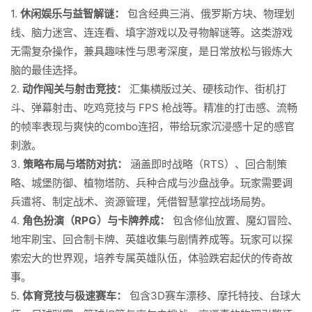
1.
休闲娱乐与益智解谜：
包含经典三消、俄罗斯方块、物理划
线、脑力迷宫、连连看、填字游戏以及寻物解谜等。这类游戏
无需复杂操作，兼具趣味性与思考深度，是日常放松与锻炼大
脑的最佳选择。
2.
动作闯关与射击竞技：
汇集横版过关、硬核动作、街机打
斗、弹幕射击、吃鸡竞技与 FPS 枪战等。精准的打击感、流畅
的帧率表现与爽快的combo连招，带给玩家沉浸感十足的感官
刺激。
3.
策略布局与塔防对抗：
涵盖即时战略（RTS）、回合制策
略、城堡防御、植物塔防、兵种合成与沙盘战争。玩家需要调
兵遣将、制定战术、资源管理，凭借智慧掌控战场局势。
4.
角色扮演（RPG）与卡牌养成：
包含修仙放置、魔幻冒险、
地牢刷宝、回合制卡牌、英雄收集与剧情养成等。玩家可以探
索宏大的世界观，培养专属英雄队伍，体验跌宕起伏的传奇故
事。
5.
体育竞技与极速赛车：
包含3D赛车漂移、摩托特技、台球大