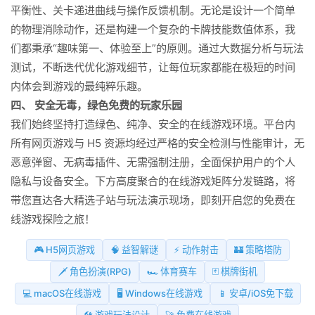
平衡性、关卡递进曲线与操作反馈机制。无论是设计一个简单
的物理消除动作，还是构建一个复杂的卡牌技能数值体系，我
们都秉承“趣味第一、体验至上”的原则。通过大数据分析与玩法
测试，不断迭代优化游戏细节，让每位玩家都能在极短的时间
内体会到游戏的最纯粹乐趣。
四、 安全无毒，绿色免费的玩家乐园
我们始终坚持打造绿色、纯净、安全的在线游戏环境。平台内
所有网页游戏与 H5 资源均经过严格的安全检测与性能审计，无
恶意弹窗、无病毒插件、无需强制注册，全面保护用户的个人
隐私与设备安全。下方高度聚合的在线游戏矩阵分发链路，将
带您直达各大精选子站与玩法演示现场，即刻开启您的免费在
线游戏探险之旅！
🎮 H5网页游戏
🧠 益智解谜
⚡ 动作射击
🏰 策略塔防
🗡️ 角色扮演(RPG)
🏎️ 体育赛车
🃏 棋牌街机
💻 macOS在线游戏
🖥️ Windows在线游戏
📱 安卓/iOS免下载