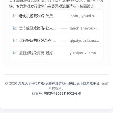
块，专为游戏发行业务与在线游戏流量精准卡位而设计。
📈
老虎机游戏攻略-免费试玩的老虎机游戏-老虎机游戏币兑换方式
——
laohujiyouxi.smartwatchmanufacturer.cn
📈
贪吃蛇游戏策略-让人头大的贪吃蛇游戏-贪吃蛇游戏攻略指南
——
tanchisheyouxicelv.smartwatchmanufacturer.cn
📈
比较好玩的棋牌游戏-高难度棋牌游戏-棋牌游戏到底怎么玩
——
qipaiyouxi.smartwatchmanufacturer.cn
📈
益智游戏免费玩-最好的益智游戏-有趣的益智游戏策略
——
yizhiyouxi.smartwatchmanufacturer.cn
© 2026
游戏大全-H5游戏-免费在线游戏-网页版免下载游戏平台
. 保留
所有权利。
备案号:
粤ICP备2023111002号-8