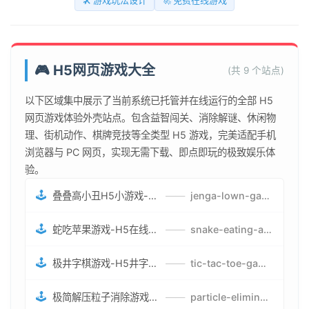
🛠️ 游戏玩法设计
🚀 免费在线游戏
🎮 H5网页游戏大全
(共 9 个站点)
以下区域集中展示了当前系统已托管并在线运行的全部 H5
网页游戏体验外壳站点。包含益智闯关、消除解谜、休闲物
理、街机动作、棋牌竞技等全类型 H5 游戏，完美适配手机
浏览器与 PC 网页，实现无需下载、即点即玩的极致娱乐体
验。
🕹️
叠叠高小丑H5小游戏-刺激游戏叠叠高小丑竞技赛-网页在线叠叠高小丑闯关游戏
——
jenga-lown-game.smartwatchmanufacturer.cn
🕹️
蛇吃苹果游戏-H5在线蛇吃苹果网页游戏-有趣休闲游戏
——
snake-eating-apple-game.smartwatchmanufacturer.cn
🕹️
极井字棋游戏-H5井字棋免费游戏-在线闯关变身超人打怪兽井字棋游戏
——
tic-tac-toe-game.smartwatchmanufacturer.cn
🕹️
极简解压粒子消除游戏-免费H5粒子消除在线游戏
——
particle-elimination-game.smartwatchmanufacturer.cn