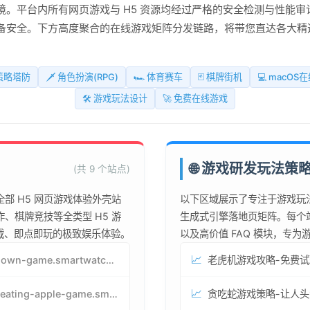
。平台内所有网页游戏与 H5 资源均经过严格的安全检测与性能审
备安全。下方高度聚合的在线游戏矩阵分发链路，将带您直达各大精
 策略塔防
🗡️ 角色扮演(RPG)
🏎️ 体育赛车
🃏 棋牌街机
💻 macOS
🛠️ 游戏玩法设计
🚀 免费在线游戏
🌐 游戏研发玩法策
(共 9 个站点)
部 H5 网页游戏体验外壳站
以下区域展示了专注于游戏玩
、棋牌竞技等全类型 H5 游
生成式引擎落地页矩阵。每个
下载、即点即玩的极致娱乐体验。
以及高价值 FAQ 模块，专
📈
jenga-lown-game.smartwatchmanufacturer.cn
📈
snake-eating-apple-game.smartwatchmanufacturer.cn