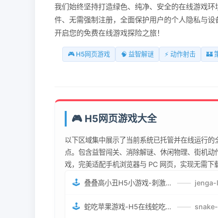
我们始终坚持打造绿色、纯净、安全的在线游戏环境
件、无需强制注册，全面保护用户的个人隐私与设
开启您的免费在线游戏探险之旅！
🎮 H5网页游戏
🧠 益智解谜
⚡ 动作射击
🏰
🎮 H5网页游戏大全
以下区域集中展示了当前系统已托管并在线运行的全
点。包含益智闯关、消除解谜、休闲物理、街机动作
戏，完美适配手机浏览器与 PC 网页，实现无需
🕹️
叠叠高小丑H5小游戏-刺激游戏叠叠高小丑竞技赛-网页在线叠叠高小丑闯关游戏
——
🕹️
蛇吃苹果游戏-H5在线蛇吃苹果网页游戏-有趣休闲游戏
——