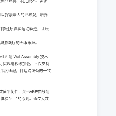
要调兵遣将、制定战术、资源
可以探索宏大的世界观，培养
引擎还原真实运动轨迹，让玩
经典游戏厅的无限乐趣。
 WebAssembly 技术
可实现毫秒级加载。不仅支持
与屏占比的深度适配，打造跨设备的一致
、数值平衡性、关卡递进曲线与
体验至上”的原则。通过大数