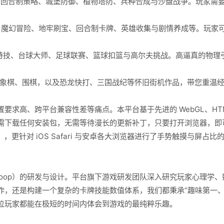
、回合制策略、城堡防御、植物塔防、兵种合成与沙盘战争。玩家需
魔幻冒险、地牢刷宝、回合制卡牌、英雄收集与剧情养成等。玩家
特技、台球大师、足球联赛、篮球扣篮与高尔夫挑战。高逼真的物理
象棋、围棋，以及恐龙快打、三国战纪等怀旧街机作品，带您重温
、跨平台兼容性差等痛点。本平台基于先进的 WebGL、HTML5 与
需下载任何安装包，无需等待漫长的更新补丁，只要打开浏览器，即
, Firefox），更针对 iOS Safari 与安卓各大浏览器进行了手势触摸
 Loop）的研发与设计。平台旗下游戏研发团队深入研究玩家心理学
作，还是构建一个复杂的卡牌技能数值体系，我们都秉承“趣味第一、
位玩家都能在极短的时间内体会到游戏的最纯粹乐趣。