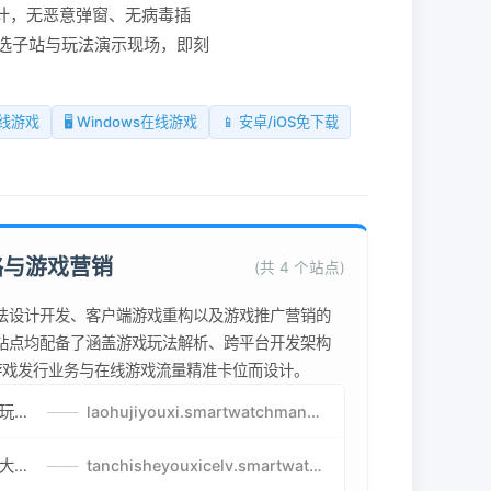
计，无恶意弹窗、无病毒插
选子站与玩法演示现场，即刻
在线游戏
🖥️ Windows在线游戏
📱 安卓/iOS免下载
略与游戏营销
(共 4 个站点)
法设计开发、客户端游戏重构以及游戏推广营销的
站点均配备了涵盖游戏玩法解析、跨平台开发架构
为游戏发行业务与在线游戏流量精准卡位而设计。
老虎机游戏攻略-免费试玩的老虎机游戏-老虎机游戏币兑换方式
——
laohujiyouxi.smartwatchmanufacturer.cn
贪吃蛇游戏策略-让人头大的贪吃蛇游戏-贪吃蛇游戏攻略指南
——
tanchisheyouxicelv.smartwatchmanufacturer.cn