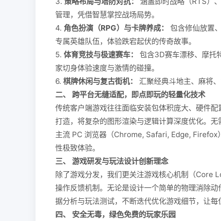
3.
策略布局与塔防对抗：
涵盖即时战略（RTS）
管理，凭借智慧掌控战场局势。
4.
角色扮演（RPG）与卡牌养成：
包含修仙放置、
专属英雄队伍，体验跌宕起伏的传奇故事。
5.
体育竞技与极速赛车：
包含3D赛车漂移、摩托
家切身体验速度与激情的碰撞。
6.
棋牌休闲与复古街机：
汇聚经典斗地主、麻将、
二、 跨平台无缝适配，即点即玩的轻量化技术
传统客户端游戏往往面临安装包体积庞大、硬件配置要求高
打造，将复杂的图形渲染与逻辑计算深度优化。无
主流 PC 浏览器（Chrome, Safari, Edge
性极致体验。
三、 游戏研发与玩法设计创新理念
除了游戏分发，我们更关注游戏核心机制（Core
操作反馈机制。无论是设计一个简单的物理消除动
据分析与玩法测试，不断迭代优化游戏细节，让每
四、 安全无毒，绿色免费的玩家乐园