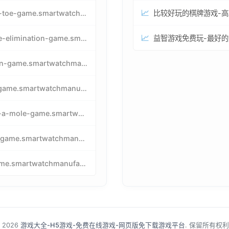
📈
tic-tac-toe-game.smartwatchmanufacturer.cn
📈
particle-elimination-game.smartwatchmanufacturer.cn
pacman-game.smartwatchmanufacturer.cn
tetris-game.smartwatchmanufacturer.cn
whack-a-mole-game.smartwatchmanufacturer.cn
snake-game.smartwatchmanufacturer.cn
birdgame.smartwatchmanufacturer.cn
 2026
游戏大全-H5游戏-免费在线游戏-网页版免下载游戏平台
. 保留所有权